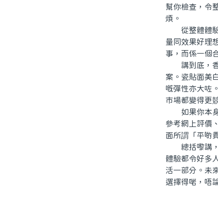
幫你檢查，令
煩。
從整體體驗嚟
量同效果好理
事，而係一個
講到底，香港
案。瓷貼面美
嘅彈性亦大咗
市場都變得更
如果你本身正
參考網上評價
面所謂「平啲
總括嚟講，北
體驗都令好多
活一部分。未
選擇得啱，唔