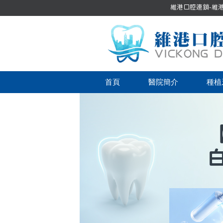
維港口腔連鎖-維港口
首頁
醫院簡介
種植