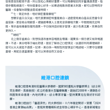
容易感受到輕微不適，所以放松心情都好重要。可以喺療程前同牙醫溝通清楚，每
個步驟點樣進行，咁你就會安心好多。如果過程真係感覺太刺激，都可以即時同牙
醫講，佢會幫你調整濃度或者時間。
**七、做足休息，唔好頻密重複療程**
想要牙齒又白又靓，唔代表要頻密咁重複美白。過度使用美白産品反而會令牙
齒受損，更容易出現敏感。建議跟專業人士意見安排療程次數，中間間隔充足時
間，等牙齒有機會恢複同適應。平日保持良好刷牙習慣，減少色素沈澱，效果自然
更持久。
**總結**
北上做牙齒美白，對想快速改善笑容嘅朋友嚟講，確實係一個方便又有效嘅選
擇。不過，美白唔等于犧牲舒適，提前了解自己口腔情況、慎選診所同護理細節，
就可以大大減低不適感。記得，美白係一場耐性同習慣並行嘅過程。只要守住健康
基礎，再配合適當護理，就可以笑得自然又自信。
維港口腔連鎖
維港口腔是粵港知名醫藥大學導師、國家985重點大學醫學博士（碩士研
究生導師、高級教授）成立的香港大型醫療集團，創始於2008年。連鎖各分
院匯聚來自香港、內地的博士、碩士專家牙醫，堅持實實在在做好牙科診
療。
維港口腔踐行「醫道濟世」的大學校訓，十六年穩定開診。榮獲「2024
香港企業領袖品牌」，是諾貝爾種植系統全球放心植牙中心，香港新城電台