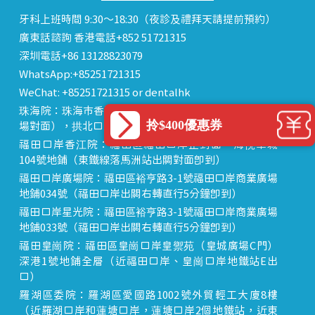
牙科上班時間 9:30～18:30（夜診及禮拜天請提前預約）
廣東話諮詢 香港電話+852 51721315
深圳電話+86 13128823079
WhatsApp:+85251721315
WeChat: +85251721315 or dentalhk
珠海院：珠海市香洲區 拱北中建商業大廈 15樓（迎賓廣
拎$400優惠券
場對面），拱北口岸步行8分鐘直達
福田口岸香江院：福田區福田口岸正對面，海悅華城
104號地鋪（東鐵線落馬洲站出關對面即到）
福田口岸廣場院：福田區裕亨路3-1號福田口岸商業廣場
地鋪034號（福田口岸出關右轉直行5分鐘即到）
福田口岸星光院：福田區裕亨路3-1號福田口岸商業廣場
地鋪033號（福田口岸出關右轉直行5分鐘即到）
福田皇崗院：福田區皇崗口岸皇禦苑（皇城廣場C門）
深港1號地鋪全層（近福田口岸、皇崗口岸地鐵站E出
口）
羅湖區委院：羅湖區愛國路1002號外貿輕工大廈8樓
（近羅湖口岸和蓮塘口岸，蓮塘口岸2個地鐵站，近東