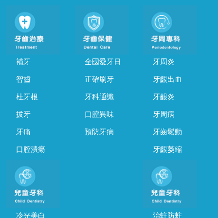
補牙
全國愛牙日
牙周炎
智齒
正確刷牙
牙齦出血
杜牙根
牙科通識
牙齦炎
拔牙
口腔異味
牙周病
牙痛
預防牙病
牙齒鬆動
口腔潰瘍
牙齦萎縮
冷光美白
治蛀防蛀