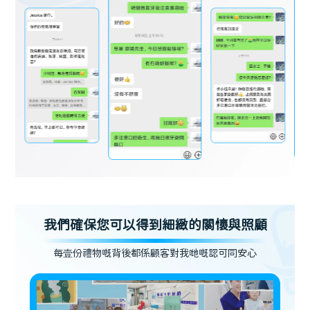
我們確保您可以得到細緻的關懷與照顧
每壹份禮物嘅背後都係顧客對我哋嘅認可同安心