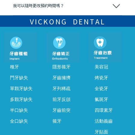
我可以隨時更改預約時間嗎？
可以，請盡早通過wechat或whatsapp聯絡我們，告知我們你原本預約
的時間及資料，並且重新預約的日期及時段
VICKONG DENTAL
種牙
隱形箍牙
美容冠
門牙缺失
牙齒擁擠
烤瓷牙
單顆牙缺失
牙列稀疏
全瓷牙
多顆牙缺失
前牙反頜
氟斑牙
半口缺失
牙齒前突
四環素牙
全口缺失
箍牙
活動義齒
牙貼面