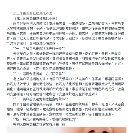
北上牙齒美白點樣減低不適
《北上牙齒美白點樣減低不適》
近年好多香港人喜歡北上做牙齒美白，一來選擇多，二來時間靈活，仲有唔少
人覺得效果幾理想。不過，唔少試過嘅朋友都會講，做完之後牙齒會有啲敏感或者
唔舒服。其實，牙齒美白過程中出現輕微不適係比較常見，只要事前准備同護理得
宜，就可以大大減低呢個情況。今次就同大家傾下，點樣喺北上美白牙齒嘅時候，
令過程更順利，又可以減少唔適感。
**一、了解自己牙齒狀況先行一步**
去做美白之前，最好先睇一睇自己牙齒有冇問題，例如蛀牙、牙石、牙肉炎
等。如果牙齒本身就比較脆弱，又或者有牙根外露，咁喺進行美白時就比較容易出
現敏感。事前同牙醫講清楚自己嘅口腔情況，等佢可以建議最適合你嘅美白方式。
唔好因爲心急美白，而忽略咗牙齒健康嘅基礎。
**二、選擇合適嘅美白方式同牙醫**
北上美白牙齒嘅地方多，有即日光感美白、冷光美白、居家美白等唔同選擇。
有啲方法效果快，但刺激性較強；有啲方法比較溫和，就需要連續幾次先見到明顯
變化。建議選擇有正規執照嘅診所或者牙醫，事前清楚了解所用産品嘅成分、濃度
同安全標准，唔好隨便信街邊廣告。安全同舒適先至係最重要。
**三、美白前後避免刺激性食物飲品**
好多牙醫都會建議美白前後一兩日，盡量唔好飲熱茶、咖啡、紅酒，又或者食
極酸、極冷、極熱嘅野。呢啲食物容易刺激牙齒表面，同時間影響美白藥劑嘅效
果。最好飲水或者室溫飲品，食啲柔軟、唔太辣嘅食物，等牙齒慢慢適應。
**四、補充牙齒所需養分，增強抗敏感能力**
有啲人做完美白之後會覺得牙齒「好