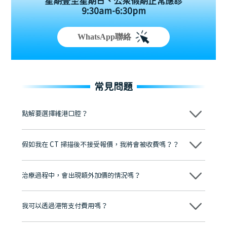
星期壹至星期日、公眾假期正常應診
9:30am-6:30pm
WhatsApp聯絡
常見問題
點解要選擇維港口腔？
維港口腔踐行「醫道濟世」的大學校訓，各分院匯聚來自香港、內地的
博士碩士高資歷牙醫，十七年穩定開診。榮獲「2024香港企業領袖品
假如我在 CT 掃描後不接受報價，我將會被收費嗎？？
牌」、「2025香港企業領袖品牌」，是諾貝爾種植系統全球放心植牙中
心，香港新城電台與廣東衛視推薦品牌
不會！只要未開始實際服務之前，你不會被收取任何費用。
至今已服務超過三十個國家和地區的顧客，受到粵港澳大灣區及周邊城
市市民極高的口碑評價及信任推薦 珠海、深圳設有八大分院，香港亦設
治療過程中，會出現額外加價的情況嗎？
有咨詢及服務保障中心，有任何問題都可以隨時預約免費咨詢，讓人十
分放心
不會，治療前我們會詳細說明治療方案及對應的價錢，顧客同意並簽字
後，我們才會正式進行診療服務
我可以透過港幣支付費用嗎？
可以。維港口腔會按照當日匯率轉算收取費用，而匯率會及時告知客人