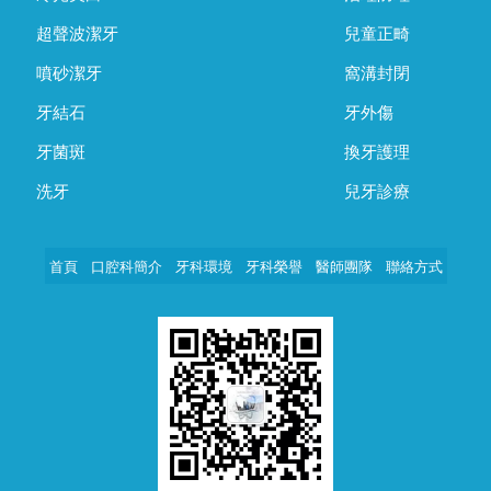
超聲波潔牙
兒童正畸
噴砂潔牙
窩溝封閉
牙結石
牙外傷
牙菌斑
換牙護理
洗牙
兒牙診療
首頁
口腔科簡介
牙科環境
牙科榮譽
醫師團隊
聯絡方式