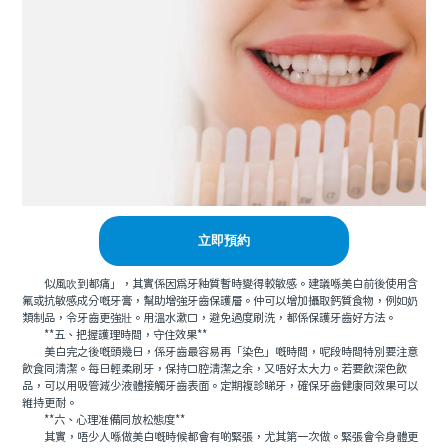
立即預約
似風吹到都痛」，其實係因爲牙釉質暫時變得較敏感。建議喺美白前後使用含
氟或抗敏感成分嘅牙膏，幫助增強牙齒保護層。仲可以增加攝取鈣質食物，例如奶
類制品，令牙齒更強壯。用溫水漱口，避免過度刷洗，都係保護牙齒好方法。
**五、把握護理時間，守住效果**
美白完之後嘅頭幾日，係牙齒最容易再「染色」嘅時間，呢段時間特別要注意
飲食同清潔。每日輕柔刷牙，保持口腔清潔之余，又唔好太大力。若要飲深色飲
品，可以用吸管減少液體接觸牙齒表面。定期複診睇牙，確保牙齒健康同效果可以
維持更耐。
**六、心理准備同放松態度**
其實，唔少人喺做美白嘅時候都會有啲緊張，尤其第一次做。緊張會令身體更