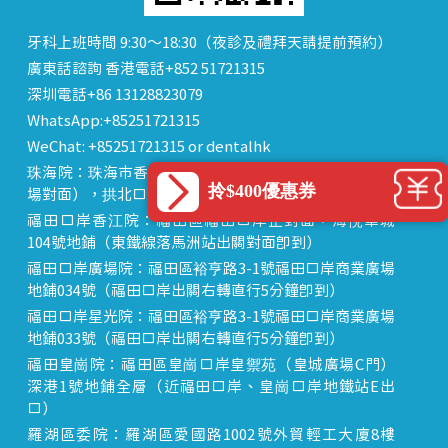
牙科上班時間 9:30～18:30（夜診及禮拜天請提前預約）
廣東話諮詢 香港電話+852 51721315
深圳電話+86 13128823079
WhatsApp:+85251721315
WeChat: +85251721315 or dentalhk
珠海院：珠海市香洲區 拱北中建商業大廈 15樓（迎賓廣
拎$400優惠券
場對面），拱北口岸步行8分鐘直達
福田口岸香江院：福田區福田口岸正對面，海悅華城
104號地鋪（東鐵線落馬洲站出關對面即到）
福田口岸廣場院：福田區裕亨路3-1號福田口岸商業廣場
地鋪034號（福田口岸出關右轉直行5分鐘即到）
福田口岸星光院：福田區裕亨路3-1號福田口岸商業廣場
地鋪033號（福田口岸出關右轉直行5分鐘即到）
福田皇崗院：福田區皇崗口岸皇禦苑（皇城廣場C門）
深港1號地鋪全層（近福田口岸、皇崗口岸地鐵站E出
口）
羅湖區委院：羅湖區愛國路1002號外貿輕工大廈8樓