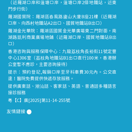
（近羅湖口岸和蓮塘口岸，蓮塘口岸2個地鐵站，近東
門步行街）
羅湖國貿院：羅湖區春風路廬山大廈B座21樓（近羅湖
口岸、向西村地鐵站A2出口、國貿地鐵站B出口）
羅湖金光華院：羅湖區國貿金光華廣場東二門對面，南
湖路凱利商業廣場地鋪（近羅湖口岸、國貿地鐵站B出
口）
香港咨詢與服務保障中心：九龍荔枝角長裕街11號定豐
中心1306室（荔枝角地鐵站B1出口直行100米，香港辦
公室暫不應診，主要咨詢接待）
提示：預約登記,報銷口岸至牙科車費30元內。公交直
達！醫院免費提供快遞存放服務。
提供廣東話、潮汕話、客家話、英語、普通話多種語言
接診服務
粵【C】廣[2025]第11-14-255號
友情鏈接