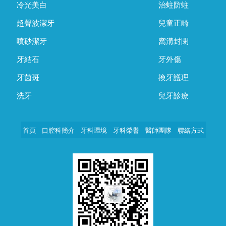
冷光美白
治蛀防蛀
超聲波潔牙
兒童正畸
噴砂潔牙
窩溝封閉
牙結石
牙外傷
牙菌斑
換牙護理
洗牙
兒牙診療
首頁
口腔科簡介
牙科環境
牙科榮譽
醫師團隊
聯絡方式