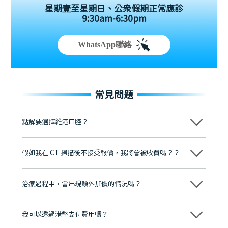
星期壹至星期日、公眾假期正常應診
9:30am-6:30pm
WhatsApp聯絡
常見問題
點解要選擇維港口腔？
維港口腔踐行「醫道濟世」的大學校訓，各分院匯聚來自香港、內地的
博士碩士高資歷牙醫，十七年穩定開診。榮獲「2024香港企業領袖品
假如我在 CT 掃描後不接受報價，我將會被收費嗎？？
牌」、「2025香港企業領袖品牌」，是諾貝爾種植系統全球放心植牙中
心，香港新城電台與廣東衛視推薦品牌
不會！只要未開始實際服務之前，你不會被收取任何費用。
至今已服務超過三十個國家和地區的顧客，受到粵港澳大灣區及周邊城
市市民極高的口碑評價及信任推薦 珠海、深圳設有八大分院，香港亦設
治療過程中，會出現額外加價的情況嗎？
有咨詢及服務保障中心，有任何問題都可以隨時預約免費咨詢，讓人十
分放心
不會，治療前我們會詳細說明治療方案及對應的價錢，顧客同意並簽字
後，我們才會正式進行診療服務
我可以透過港幣支付費用嗎？