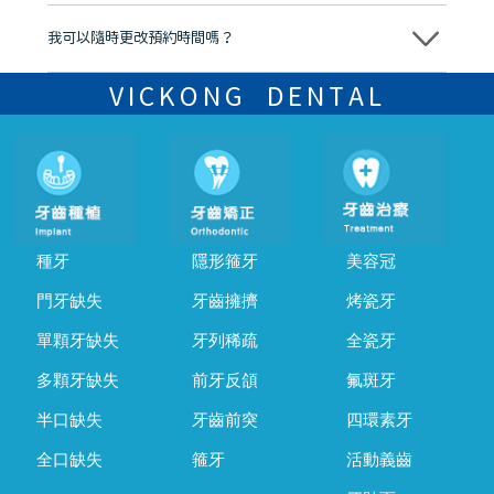
可以。維港口腔會按照當日匯率轉算收取費用，而匯率會及時告知客人
我可以隨時更改預約時間嗎？
可以，請盡早通過wechat或whatsapp聯絡我們，告知我們你原本預約
的時間及資料，並且重新預約的日期及時段
VICKONG DENTAL
種牙
隱形箍牙
美容冠
門牙缺失
牙齒擁擠
烤瓷牙
單顆牙缺失
牙列稀疏
全瓷牙
多顆牙缺失
前牙反頜
氟斑牙
半口缺失
牙齒前突
四環素牙
全口缺失
箍牙
活動義齒