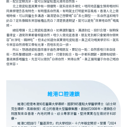
刷，配合定期洗牙，就可以保留貼面光滑同自然感。
北上做瓷貼面其實仲有一個優勢，就系技術多樣化。唔同地區醫生慣用嘅材料
同美學理念各有特色，有啲擅長自然風，有啲就主打明星笑容風格。香港人北上做
嘅時候，可以同醫生多溝通，講清楚自己想要嘅“白”系乜類型——系自然溫和嘅牛
奶白？定系像韓系笑容嗰種晶亮白？清楚表達期望，就可以避免“效果唔自然”嘅風
險。
總括嚟講，北上做瓷貼面美白，如果選對醫生、溝通到位、設計合理、後期保
養得宜，通常效果都會相當自然。唔少人做完返香港，朋友見到都只會覺得你個笑
容“幹淨咗、精神咗”，但未必知道你其實做咗瓷貼面。真正成功嘅美學牙科，就系
令笑容自然得嚟又帶有光澤，而唔系死白一排。
所以，想通過瓷貼面改善牙齒色澤嘅朋友，要記住一點：自然感唔只來自技
術，而系整體協調。由選色、設計、打磨到貼合，每一步都系關鍵。選擇有經驗、
重視美感嘅醫生，先至可以做到“白得自然、笑得出衆”，真正展現屬于你自己嘅自
信笑容。
維港口腔連鎖
維港口腔是粵港知名醫藥大學導師、國家985重點大學醫學博士（碩士研
究生導師、高級教授）成立的香港大型醫療集團，創始於2008年。連鎖各分
院匯聚來自香港、內地的博士、碩士專家牙醫，堅持實實在在做好牙科診
療。
維港口腔踐行「醫道濟世」的大學校訓，十六年穩定開診。榮獲「2024