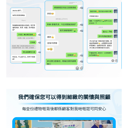
我們確保您可以得到細緻的關懷與照顧
每壹份禮物嘅背後都係顧客對我哋嘅認可同安心