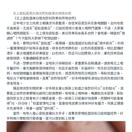
北上瓷貼面美白做完即刻效果自然唔自然
《北上瓷貼面美白做完即刻效果自然唔自然》
近年唔少女士同男士都講求外表整潔，自信笑容更加系形象嘅關鍵。去內地做
牙齒美容，尤其系“瓷貼面美白”，已經成爲唔少香港人嘅熱門選擇。不過，大家最
關心嘅問題就系——北上做完瓷貼面，美白效果系咪真系自然？會唔會一睇就知“做
過嘢”？今次就同大家傾下呢個話題。
首先，要明白咩系“瓷貼面”。簡單講，瓷貼面就好似爲牙齒“換件新衣”，利用
一層薄薄嘅瓷片貼喺牙齒表面，用來自然修飾形狀、顔色同表面質感。相比起傳統
漂牙，最大嘅優勢系效果穩定、顔色持久，而且可以因應個人牙形、膚色同笑容曲
線做微調，令整體觀感更自然。
不過，想要自然效果，並唔系只係睇技術，更重要系前期溝通。通常喺北上嘅
牙醫診所，會先幫顧客做詳細評估，包括牙齒色階、牙齒排列、咬合狀況同面形比
例。有經驗嘅醫生會建議用接近原生色、微透亮而唔死白嘅瓷色，等貼完面之後，
喺燈光下都唔會顯得假。其實“自然唔自然”，好多時候都系源自顔色同形態設計做
得准唔准。
講返做完即刻嘅效果，好多朋友會以爲裝上貼面之後即刻可以“白到發光”，其
實真正自然效果要睇光線同口腔適應期。啱啱裝上嘅時候，嘴邊肌肉未習慣，新貼
面同原生牙之間會有少少觸感差異，但一般兩三日就會好快適應。照鏡時可能會覺
得“哇，好白呀！”但當習慣咗之後，就會發現其實白得來仲好有層次，同真正健康
牙色差唔多，唔會一望就“塑料感”。
當然，有啲人擔心瓷貼面會削太多牙。其實依家嘅貼面技術已經相當成熟，好
多時候只需輕微打磨表層，就可以做到貼上效果