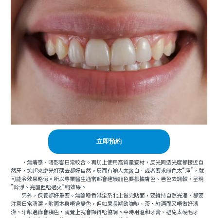
立即預約
，無痛感、唔影響日常咬合。再加上使用高質量瓷材，反光同透光度都接近自
然牙，笑起來燈光打落去都好自然。反而有啲人太貪白、或者要求顔色太“淨”，就
可能令效果略假。所以專業醫生通常都會建議顔色要根據膚色、唇色去調較，呈現
“幹淨、亮麗但唔過火”嘅效果。
另外，保養都好重要。無論喺香港定系北上做完貼面，要維持自然光澤，都要
注意日常清潔。貼面本身唔會變色，但如果長期飲咖啡、茶、紅酒而又唔做好清
潔，牙龈邊緣會積色，視覺上就會顯得唔協調。平時用溫和牙膏、避免太硬毛牙