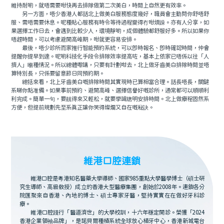
維持耐啲，就唔需要咁快再去排隊做第二次美白，時間上自然更有效率。
另一方面，唔少香港人都話北上做美白服務態度幾好，職員會主動問你舒唔舒
服、需唔需要休息。呢種貼心服務有時令等待過程變得冇咁煩躁。亦有人分享，如
果選擇工作日去，會遇到比較少人，環境靜啲，成個體驗都舒服好多。所以如果你
唔趕時間，可以考慮避開高峰期，咁就更容易安排。
最後，唔少診所而家推行智能預約系統，可以即時報名、即時確認時間，仲會
提醒你提早到達。呢啲科技化手段令排隊效率提高咗，基本上依家已唔係以往「人
擠人」嗰種情況。所以總體嚟講，只要有計劃咁去，北上做牙齒美白排隊時間並唔
算特別長，只係要留意節日同預約期。
總括來看，北上牙齒美白嘅排隊時間其實現時已算相當合理。話長唔長，關鍵
系睇你點准備。如果事前預約、避開高峰、選擇信譽好嘅診所，通常都可以順順利
利完成。簡單一句，要靓得來又輕松，就要學識聰明安排時間。北上做療程固然系
方便，但提前規劃先至系真正讓你笑得燦爛又自在嘅秘訣。
維港口腔連鎖
維港口腔是粵港知名醫藥大學導師、國家985重點大學醫學博士（碩士研
究生導師、高級教授）成立的香港大型醫療集團，創始於2008年。連鎖各分
院匯聚來自香港、內地的博士、碩士專家牙醫，堅持實實在在做好牙科診
療。
維港口腔踐行「醫道濟世」的大學校訓，十六年穩定開診。榮獲「2024
香港企業領袖品牌」，是諾貝爾種植系統全球放心植牙中心，香港新城電台