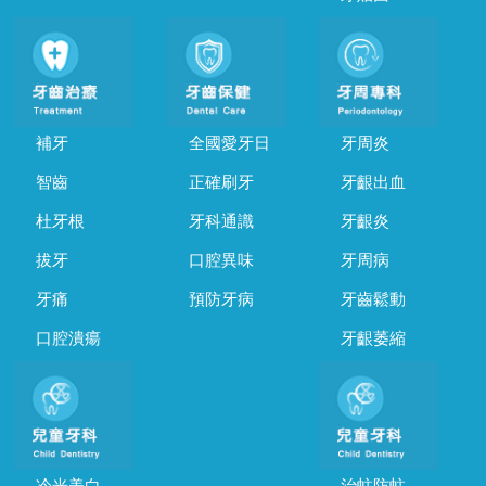
補牙
全國愛牙日
牙周炎
智齒
正確刷牙
牙齦出血
杜牙根
牙科通識
牙齦炎
拔牙
口腔異味
牙周病
牙痛
預防牙病
牙齒鬆動
口腔潰瘍
牙齦萎縮