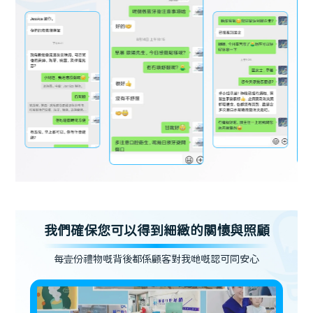
我們確保您可以得到細緻的關懷與照顧
每壹份禮物嘅背後都係顧客對我哋嘅認可同安心