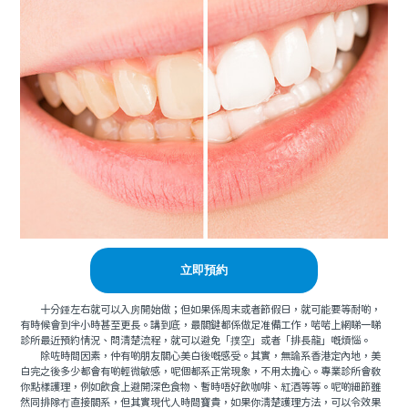
立即預約
十分鍾左右就可以入房開始做；但如果係周末或者節假日，就可能要等耐啲，
有時候會到半小時甚至更長。講到底，最關鍵都係做足准備工作，啱啱上網睇一睇
診所最近預約情況、問清楚流程，就可以避免「撲空」或者「排長龍」嘅煩惱。
除咗時間因素，仲有啲朋友關心美白後嘅感受。其實，無論系香港定內地，美
白完之後多少都會有啲輕微敏感，呢個都系正常現象，不用太擔心。專業診所會教
你點樣護理，例如飲食上避開深色食物、暫時唔好飲咖啡、紅酒等等。呢啲細節雖
然同排隊冇直接關系，但其實現代人時間寶貴，如果你清楚護理方法，可以令效果