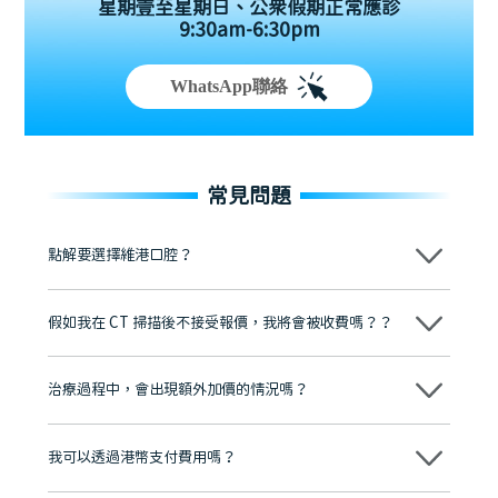
星期壹至星期日、公眾假期正常應診
9:30am-6:30pm
WhatsApp聯絡
常見問題
點解要選擇維港口腔？
維港口腔踐行「醫道濟世」的大學校訓，各分院匯聚來自香港、內地的
博士碩士高資歷牙醫，十七年穩定開診。榮獲「2024香港企業領袖品
假如我在 CT 掃描後不接受報價，我將會被收費嗎？？
牌」、「2025香港企業領袖品牌」，是諾貝爾種植系統全球放心植牙中
心，香港新城電台與廣東衛視推薦品牌
不會！只要未開始實際服務之前，你不會被收取任何費用。
至今已服務超過三十個國家和地區的顧客，受到粵港澳大灣區及周邊城
市市民極高的口碑評價及信任推薦 珠海、深圳設有八大分院，香港亦設
治療過程中，會出現額外加價的情況嗎？
有咨詢及服務保障中心，有任何問題都可以隨時預約免費咨詢，讓人十
分放心
不會，治療前我們會詳細說明治療方案及對應的價錢，顧客同意並簽字
後，我們才會正式進行診療服務
我可以透過港幣支付費用嗎？
可以。維港口腔會按照當日匯率轉算收取費用，而匯率會及時告知客人