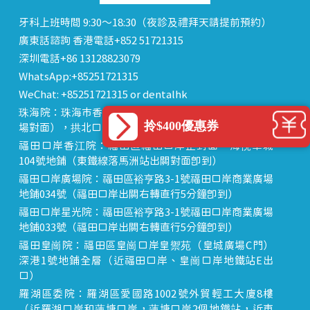
牙科上班時間 9:30～18:30（夜診及禮拜天請提前預約）
廣東話諮詢 香港電話+852 51721315
深圳電話+86 13128823079
WhatsApp:+85251721315
WeChat: +85251721315 or dentalhk
珠海院：珠海市香洲區 拱北中建商業大廈 15樓（迎賓廣
拎$400優惠券
場對面），拱北口岸步行8分鐘直達
福田口岸香江院：福田區福田口岸正對面，海悅華城
104號地鋪（東鐵線落馬洲站出關對面即到）
福田口岸廣場院：福田區裕亨路3-1號福田口岸商業廣場
地鋪034號（福田口岸出關右轉直行5分鐘即到）
福田口岸星光院：福田區裕亨路3-1號福田口岸商業廣場
地鋪033號（福田口岸出關右轉直行5分鐘即到）
福田皇崗院：福田區皇崗口岸皇禦苑（皇城廣場C門）
深港1號地鋪全層（近福田口岸、皇崗口岸地鐵站E出
口）
羅湖區委院：羅湖區愛國路1002號外貿輕工大廈8樓
（近羅湖口岸和蓮塘口岸，蓮塘口岸2個地鐵站，近東