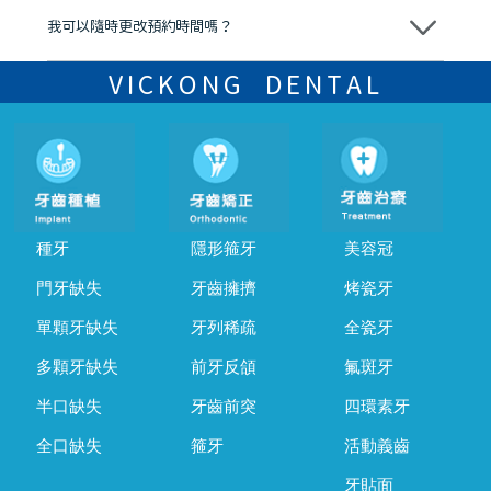
我可以隨時更改預約時間嗎？
可以，請盡早通過wechat或whatsapp聯絡我們，告知我們你原本預約
的時間及資料，並且重新預約的日期及時段
VICKONG DENTAL
種牙
隱形箍牙
美容冠
門牙缺失
牙齒擁擠
烤瓷牙
單顆牙缺失
牙列稀疏
全瓷牙
多顆牙缺失
前牙反頜
氟斑牙
半口缺失
牙齒前突
四環素牙
全口缺失
箍牙
活動義齒
牙貼面