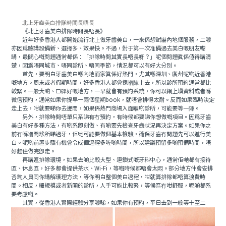
北上牙齒美白排隊時間長唔長
《北上牙齒美白排隊時間長唔長》
近年好多香港人都開始流行北上做牙齒美白，一來係想試嚇內地個服務，二嚟
亦因爲聽講設備新、選擇多、效果快。不過，對于第一次准備過去美白嘅朋友嚟
講，最關心嘅問題通常都係：「排隊時間其實長唔長呀？」呢個問題真係值得講清
楚，因爲唔同城市、唔同診所、唔同季節，情況都可以有好大分別。
首先，要明白牙齒美白喺內地而家真係好熱門，尤其喺深圳、廣州呢啲近香港
嘅地方。周末或者假期時間，好多香港人都會揀嗰陣上去，所以診所預約通常都比
較緊。一般大啲、口碑好嘅地方，一早就會有預約系統，你可以網上填資料或者喺
微信預約，通常如果你提早一兩個星期book，就唔會排得太耐。反而如果臨時決定
走上去，咁就要睇你去邊間，如果係熱門商場入面嗰啲診所，可能要等一陣。
另外，排隊時間唔單只系睇有冇預約，有時候都要睇你想做嘅項目。因爲牙齒
美白有好多種方法，有啲系即刻做、有啲要先檢查牙齒狀況再決定方案。如果你之
前冇喺嗰間診所睇過牙，佢哋可能要做個基本檢驗，確保牙齒冇問題先可以進行美
白。呢啲前置步驟有機會令成個過程多咗啲時間，所以建議預留多啲預備時間，唔
好趕住做完即走。
再講返排隊環境，如果去啲比較大型、連鎖式嘅牙科中心，通常佢哋都有接待
區、休息區，好多都會提供茶水、Wi-Fi，等嘅時候都唔會太悶。部分地方仲會安排
咨詢人員同你講解護理方法，等你明白整個美白過程，咁就算排隊都唔算浪費時
間。相反，細規模或者新開的診所，人手可能比較緊，等候區冇咁舒服，呢啲都系
要考慮嘅。
其實，從香港人實際經驗分享嚟睇，如果你有預約，平日去到一般等十至二