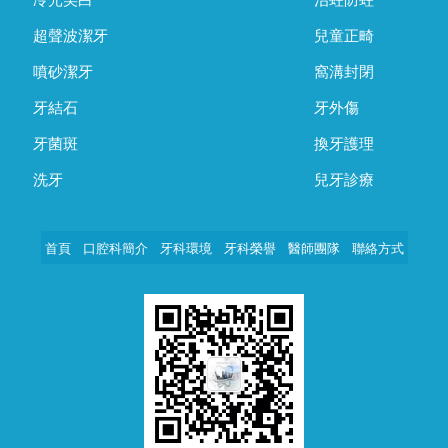
冷光美白
治蛀防蛀
超聲波潔牙
兒童正畸
噴砂潔牙
窩溝封閉
牙結石
牙外傷
牙菌斑
換牙護理
洗牙
兒牙診療
首頁
口腔科簡介
牙科環境
牙科榮譽
醫師團隊
聯絡方式