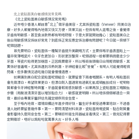
北上瓷貼面美白敏感情況常見嗎
《北上瓷貼面美白敏感情況常見嗎》
近年唔少香港人都鍾意“北上”做牙齒美容，尤其係瓷貼面（Veneer）同美白治
療，好多人都覺得喺內地做又快又方便，效果又靓。但係有啲人返嚟之後，會覺得
牙齒有啲敏感，甚至食凍飲熱都有啲唔舒服，于是大家就開始擔心：瓷貼面美白之
後出現敏感情況係咪好常見？到底係正常反應定係治療有問題呢？今日就一齊傾下
呢個話題。
首先要明白，瓷貼面係一種幫牙齒提升美觀嘅方式，主要係喺牙齒表面貼上一
層非常薄嘅瓷片，令牙色更加白、形狀更加整齊。呢個過程一般都要稍微磨走少少
牙面，等瓷片貼得更加穩固。正因爲要磨牙，所以喺術後頭幾日出現輕微敏感，其
實係好普遍嘅。尤其係遇到冷熱刺激，牙神經會比較“警覺”，有啲人可能覺得輕微
閃痛，但多數情況過咗幾日就會慢慢適應。
如果講到美白配合瓷貼面呢個組合，就要留意下兩者嘅關系。有啲人喺貼面前
會先做漂白，希望效果更白，但漂白劑入面通常有過氧化氫或碳酰胺成份，呢啲物
質都會令牙神經暫時興奮，牙齒就會較易感到敏感。如果再加上瓷貼面施工嘅酸蝕
步驟（用酸液清潔牙面以增加黏合力），敏感就更明顯。所以唔係個個都適合一齊
做，最好由專業牙醫評估先確定順序同安全度。
至于喺內地做，環境設備近年進步得好快，醫生好多都受過專業培訓，不過香
港人始終要留意幾件事。第一，要問清楚材料來源，瓷貼面用嘅瓷質、黏合劑質量
會影響持久度同安全性。第二，要睇診所衛生同器械消毒情況。第三，做完記得要
定期複診，唔好以爲貼咗就萬事大吉。好多人喺