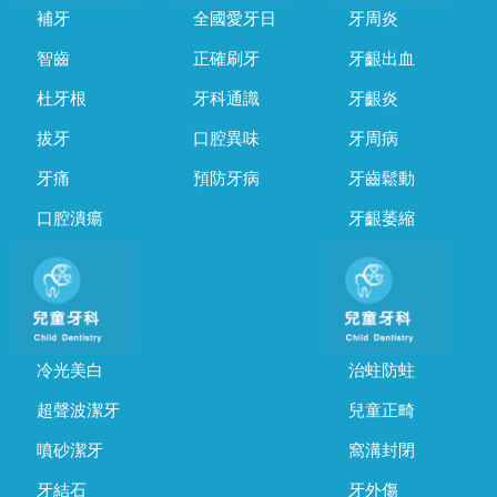
補牙
全國愛牙日
牙周炎
智齒
正確刷牙
牙齦出血
杜牙根
牙科通識
牙齦炎
拔牙
口腔異味
牙周病
牙痛
預防牙病
牙齒鬆動
口腔潰瘍
牙齦萎縮
冷光美白
治蛀防蛀
超聲波潔牙
兒童正畸
噴砂潔牙
窩溝封閉
牙結石
牙外傷