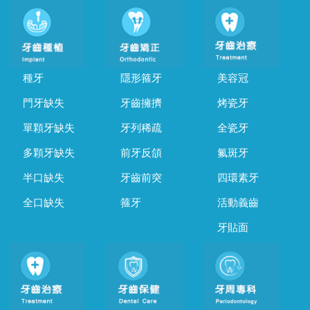
種牙
隱形箍牙
美容冠
門牙缺失
牙齒擁擠
烤瓷牙
單顆牙缺失
牙列稀疏
全瓷牙
多顆牙缺失
前牙反頜
氟斑牙
半口缺失
牙齒前突
四環素牙
全口缺失
箍牙
活動義齒
牙貼面