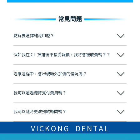
常見問題
點解要選擇維港口腔？
維港口腔踐行「醫道濟世」的大學校訓，各分院匯聚來自香港、內地的
博士碩士高資歷牙醫，十七年穩定開診。榮獲「2024香港企業領袖品
假如我在 CT 掃描後不接受報價，我將會被收費嗎？？
牌」、「2025香港企業領袖品牌」，是諾貝爾種植系統全球放心植牙中
心，香港新城電台與廣東衛視推薦品牌
不會！只要未開始實際服務之前，你不會被收取任何費用。
至今已服務超過三十個國家和地區的顧客，受到粵港澳大灣區及周邊城
市市民極高的口碑評價及信任推薦 珠海、深圳設有八大分院，香港亦設
治療過程中，會出現額外加價的情況嗎？
有咨詢及服務保障中心，有任何問題都可以隨時預約免費咨詢，讓人十
分放心
不會，治療前我們會詳細說明治療方案及對應的價錢，顧客同意並簽字
後，我們才會正式進行診療服務
我可以透過港幣支付費用嗎？
可以。維港口腔會按照當日匯率轉算收取費用，而匯率會及時告知客人
我可以隨時更改預約時間嗎？
可以，請盡早通過wechat或whatsapp聯絡我們，告知我們你原本預約
的時間及資料，並且重新預約的日期及時段
VICKONG DENTAL