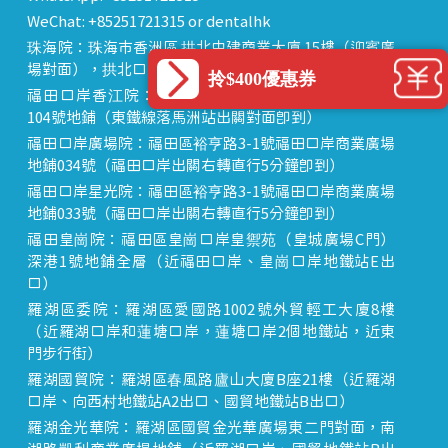
WeChat: +85251721315 or dentalhk
珠海院：珠海市香洲區 拱北中建商業大廈 15樓（迎賓廣
場對面），拱北口岸步行8分鐘直達
拎$400優惠券
福田口岸香江院：福田區福田口岸正對面，海悅華城
104號地鋪（東鐵線落馬洲站出關對面即到）
福田口岸廣場院：福田區裕亨路3-1號福田口岸商業廣場
地鋪034號（福田口岸出關右轉直行5分鐘即到）
福田口岸星光院：福田區裕亨路3-1號福田口岸商業廣場
地鋪033號（福田口岸出關右轉直行5分鐘即到）
福田皇崗院：福田區皇崗口岸皇禦苑（皇城廣場C門）
深港1號地鋪全層（近福田口岸、皇崗口岸地鐵站E出
口）
羅湖區委院：羅湖區愛國路1002號外貿輕工大廈8樓
（近羅湖口岸和蓮塘口岸，蓮塘口岸2個地鐵站，近東
門步行街）
羅湖國貿院：羅湖區春風路廬山大廈B座21樓（近羅湖
口岸、向西村地鐵站A2出口、國貿地鐵站B出口）
羅湖金光華院：羅湖區國貿金光華廣場東二門對面，南