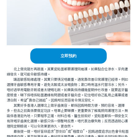
立即預約
北上做完就冇再跟進，其實瓷貼面都要護理同維護，如果黏合位滲水、牙肉邊
緣發炎，就可能令敏感持續。
講返敏感點樣處理，其實只要情況唔嚴重，通常靠改善日常護理已經得。例如
選擇牙齒敏感專用牙膏，避免太酸或太凍嘅食物；漱口時用溫水代替冷水；另外，
唔好過早用電動牙刷或者太硬嘅毛刷。如果真係持續幾星期仲冇改善，就要返牙醫
度檢查，睇下係唔係貼面邊緣有問題或者牙髓炎症。記住唔好自己亂用止痛藥或者
漂白劑，希望“靠自己搞掂”，因爲咁反而容易令情況惡化。
其實好多香港人選擇北上做牙齒美容，都係因爲時間方便、預約容易、選擇
多，但去之前真係要做足功課。唔單止要睇價，更重要係了解風險同護理方法。無
論係香港定內地，只要程序正確、材料合格、醫生技術好，瓷貼面都係一個安全又
有效嘅牙齒美化選擇。敏感只係一個暫時反應，唔代表治療失敗；反而透過耐心護
理同定期檢視，可以令效果更持久、更自然。
最後提一提，唔好盲目追求“即刻白”或“極度白”，因爲過度追求顔色會令貼面
顯得唔自然，甚至刺激牙齒。最好同牙醫商量，按自己膚色、嘴形去設計貼面顔色