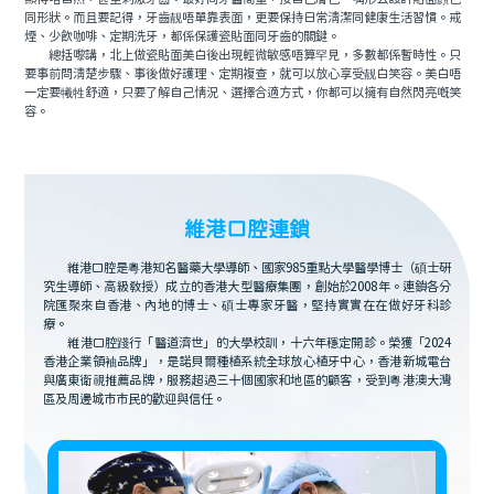
同形狀。而且要記得，牙齒靓唔單靠表面，更要保持日常清潔同健康生活習慣。戒
煙、少飲咖啡、定期洗牙，都係保護瓷貼面同牙齒的關鍵。
總括嚟講，北上做瓷貼面美白後出現輕微敏感唔算罕見，多數都係暫時性。只
要事前問清楚步驟、事後做好護理、定期複查，就可以放心享受靓白笑容。美白唔
一定要犧牲舒適，只要了解自己情況、選擇合適方式，你都可以擁有自然閃亮嘅笑
容。
維港口腔連鎖
維港口腔是粵港知名醫藥大學導師、國家985重點大學醫學博士（碩士研
究生導師、高級教授）成立的香港大型醫療集團，創始於2008年。連鎖各分
院匯聚來自香港、內地的博士、碩士專家牙醫，堅持實實在在做好牙科診
療。
維港口腔踐行「醫道濟世」的大學校訓，十六年穩定開診。榮獲「2024
香港企業領袖品牌」，是諾貝爾種植系統全球放心植牙中心，香港新城電台
與廣東衛視推薦品牌，服務超過三十個國家和地區的顧客，受到粵港澳大灣
區及周邊城市市民的歡迎與信任。