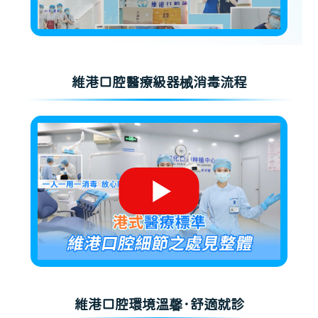
維港口腔醫療級器械消毒流程
維港口腔環境溫馨·舒適就診