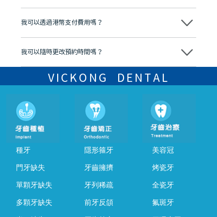
分放心
不會，治療前我們會詳細說明治療方案及對應的價錢，顧客同意並簽字
後，我們才會正式進行診療服務
我可以透過港幣支付費用嗎？
可以。維港口腔會按照當日匯率轉算收取費用，而匯率會及時告知客人
我可以隨時更改預約時間嗎？
可以，請盡早通過wechat或whatsapp聯絡我們，告知我們你原本預約
的時間及資料，並且重新預約的日期及時段
VICKONG DENTAL
種牙
隱形箍牙
美容冠
門牙缺失
牙齒擁擠
烤瓷牙
單顆牙缺失
牙列稀疏
全瓷牙
多顆牙缺失
前牙反頜
氟斑牙