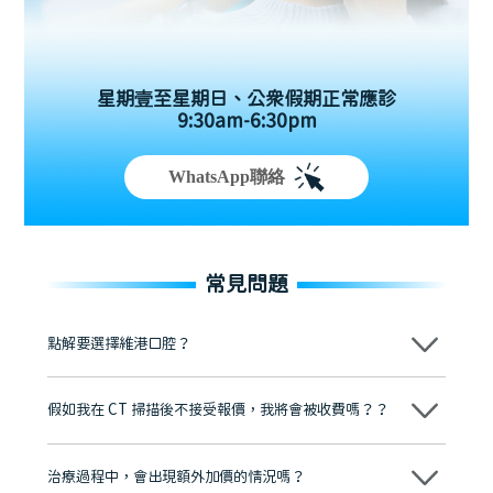
星期壹至星期日、公眾假期正常應診
9:30am-6:30pm
WhatsApp聯絡
常見問題
點解要選擇維港口腔？
維港口腔踐行「醫道濟世」的大學校訓，各分院匯聚來自香港、內地的
博士碩士高資歷牙醫，十七年穩定開診。榮獲「2024香港企業領袖品
假如我在 CT 掃描後不接受報價，我將會被收費嗎？？
牌」、「2025香港企業領袖品牌」，是諾貝爾種植系統全球放心植牙中
心，香港新城電台與廣東衛視推薦品牌
不會！只要未開始實際服務之前，你不會被收取任何費用。
至今已服務超過三十個國家和地區的顧客，受到粵港澳大灣區及周邊城
市市民極高的口碑評價及信任推薦 珠海、深圳設有八大分院，香港亦設
治療過程中，會出現額外加價的情況嗎？
有咨詢及服務保障中心，有任何問題都可以隨時預約免費咨詢，讓人十