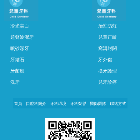
冷光美白
治蛀防蛀
超聲波潔牙
兒童正畸
噴砂潔牙
窩溝封閉
牙結石
牙外傷
牙菌斑
換牙護理
洗牙
兒牙診療
首頁
口腔科簡介
牙科環境
牙科榮譽
醫師團隊
聯絡方式