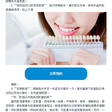
接觸及牙齒表面。
3. **保持良好口腔清潔習慣**：每日早晚刷牙，最好配合牙線，保持牙齒同貼
面邊緣清潔，防止汙漬
立即預約
積聚。
4. **定期檢查**：建議每半年至一年返牙科複診一次，讓牙醫睇下貼面黏合情
況同顔色有冇變化，及早處理問題。
**四、飲酒以外嘅其他影響因素**
雖然飲酒會帶來一定影響，但唔系唯一因素。平時飲茶、咖啡、碳酸飲品，甚
至吸煙，都有機會令貼面變黃或者暗淡。飲食習慣同生活習慣系影響貼面壽命嘅關
鍵。例如愛食硬物（例如啤酒花生、蟹鉗等）可能會令貼面受壓易崩角。另外，一