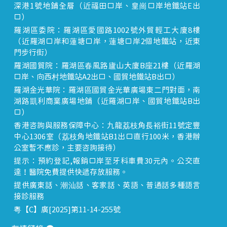
深港1號地鋪全層（近福田口岸、皇崗口岸地鐵站E出
口）
羅湖區委院：羅湖區愛國路1002號外貿輕工大廈8樓
（近羅湖口岸和蓮塘口岸，蓮塘口岸2個地鐵站，近東
門步行街）
羅湖國貿院：羅湖區春風路廬山大廈B座21樓（近羅湖
口岸、向西村地鐵站A2出口、國貿地鐵站B出口）
羅湖金光華院：羅湖區國貿金光華廣場東二門對面，南
湖路凱利商業廣場地鋪（近羅湖口岸、國貿地鐵站B出
口）
香港咨詢與服務保障中心：九龍荔枝角長裕街11號定豐
中心1306室（荔枝角地鐵站B1出口直行100米，香港辦
公室暫不應診，主要咨詢接待）
提示：預約登記,報銷口岸至牙科車費30元內。公交直
達！醫院免費提供快遞存放服務。
提供廣東話、潮汕話、客家話、英語、普通話多種語言
接診服務
粵【C】廣[2025]第11-14-255號