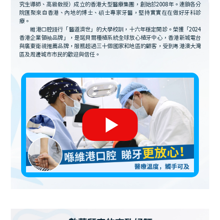
究生導師、高級教授）成立的香港大型醫療集團，創始於2008年。連鎖各分
院匯聚來自香港、內地的博士、碩士專家牙醫，堅持實實在在做好牙科診
療。
維港口腔踐行「醫道濟世」的大學校訓，十六年穩定開診。榮獲「2024
香港企業領袖品牌」，是諾貝爾種植系統全球放心植牙中心，香港新城電台
與廣東衛視推薦品牌，服務超過三十個國家和地區的顧客，受到粵港澳大灣
區及周邊城市市民的歡迎與信任。