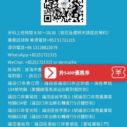
牙科上班時間 9:30～18:30（夜診及禮拜天請提前預約）
廣東話諮詢 香港電話+852 51721315
深圳電話+86 13128823079
WhatsApp:+85251721315
WeChat: +85251721315 or dentalhk
珠海院：珠海市香洲區 拱北中建商業大廈 15樓（迎賓廣
拎$400優惠券
場對面），拱北口岸步行8分鐘直達
福田口岸香江院：福田區福田口岸正對面，海悅華城
104號地鋪（東鐵線落馬洲站出關對面即到）
福田口岸廣場院：福田區裕亨路3-1號福田口岸商業廣場
地鋪034號（福田口岸出關右轉直行5分鐘即到）
福田口岸星光院：福田區裕亨路3-1號福田口岸商業廣場
地鋪033號（福田口岸出關右轉直行5分鐘即到）
福田皇崗院：福田區皇崗口岸皇禦苑（皇城廣場C門）