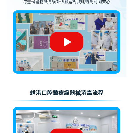
每壹份禮物嘅背後都係顧客對我哋嘅認可同安心
維港口腔醫療級器械消毒流程