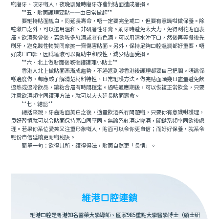
啲磨牙、咬牙嘅人，夜晚瞓覺時磨牙亦會對貼面造成磨損。
**五、貼面護理要點——由日常做起**
要維持貼面靓白，同延長壽命，唔一定要完全戒口，但要有意識咁做保養。除
咗漱口之外，可以選用溫和、非研磨性牙膏。刷牙時避免太大力，免得刮花貼面表
層。飲酒聚會後，若飲咗多紅酒或者有色酒，可以用清水沖下口，然後再等餐後先
刷牙，避免酸性物質同摩擦一齊傷害貼面。另外，保持足夠口腔濕潤都好重要，唔
好成日口幹，因爲唾液可以幫助中和酸性，減少貼面受損。
**六、北上做貼面後嘅後續護理小貼士**
香港人北上做貼面漸漸成趨勢，不過返到嚟香港後護理都要自己把關。唔論係
喺邊度做，都應該了解清楚材料特性、日常維護方法。做完貼面頭幾日盡量避免飲
過熱或過冷飲品，讓粘合層有時間穩定。過咗適應期後，可以恢複正常飲食，只要
注意飲酒頻率同護理方法，就可以大大延長貼面壽命。
**七、結語**
總括來說，牙齒貼面美白之後，適量飲酒系冇問題嘅，只要你有意識咁護理，
良好習慣就可以令貼面保持亮白同堅固。無論系紅酒定啤酒，關鍵系頻率同飲後處
理。若果你系位愛笑又注重形象嘅人，貼面可以令你更自信；而好好保養，就系令
呢份自信延續更耐嘅秘訣。
簡單一句：飲得其所、護得得法，貼面自然更「長情」。
維港口腔連鎖
維港口腔是粵港知名醫藥大學導師、國家985重點大學醫學博士（碩士研