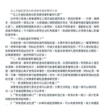
北上牙齒貼面美白飲酒會唔會影響持久度
**北上牙齒貼面美白飲酒會唔會影響持久度**
近年唔少香港人都會選擇北上做牙齒貼面同美白，原因好簡單——方便、選擇
多、技術成熟。做完之後，大家最關心嘅問題就系究竟「飲酒會唔會影響貼面嘅持
久度？」其實呢個問題真系唔少人都想知，尤其系平時聚會多、喜歡飲紅酒、咖啡
或者茶嘅朋友。今次就同大家用生活化角度講下，點樣飲得開心又唔使太擔心影響
貼面效果。
**一、牙齒貼面系咩嚟嘅？**
牙齒貼面一般分爲陶瓷貼面同樹脂貼面，主要系喺牙齒表面貼上一層薄薄嘅材
料，用嚟改善外觀，例如顔色唔均、牙縫大或者牙齒輕微歪斜。不少人做完貼面之
後都會覺得笑容靓咗好多，自信都提升咗。貼面本身嘅持久度同護理有莫大關系，
如果護理得好，維持時間可以好長。
**二、飲酒點解會影響貼面？**
講到飲酒，最常見會對貼面有影響嘅系紅酒、白酒同雞尾酒。呢啲飲品入面含
有酒精、色素同酸性成分，長期飲用可能會影響貼面表層嘅光澤。尤其系陶瓷貼
面，雖然表面比真牙更唔容易著色，但如果經常接觸色素強嘅液體，例如紅酒、咖
啡、可樂，時間耐咗都可能略略變暗。另外，部分含酸嘅酒精飲品會輕微侵蝕貼面
粘合層，久而久之有機會影響貼面邊緣緊密度。
**三、飲酒要點樣注意先可以減少影響？**
其實做完貼面唔代表完全唔可以飲酒，只要方法得宜，貼面一樣可以保持亮
白。以下有幾個實用貼士可以參考：
1. **飲完酒盡快漱口**：飲完紅酒或者啤酒之後，用清水漱一漱口，減少色素
同酸性物質停留時間。
2. **用吸管飲淺色酒**：如果系雞尾酒類飲品，可以考慮用吸管，減少液體直