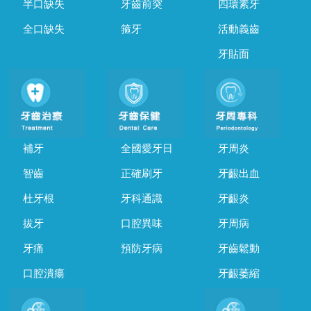
半口缺失
牙齒前突
四環素牙
全口缺失
箍牙
活動義齒
牙貼面
補牙
全國愛牙日
牙周炎
智齒
正確刷牙
牙齦出血
杜牙根
牙科通識
牙齦炎
拔牙
口腔異味
牙周病
牙痛
預防牙病
牙齒鬆動
口腔潰瘍
牙齦萎縮