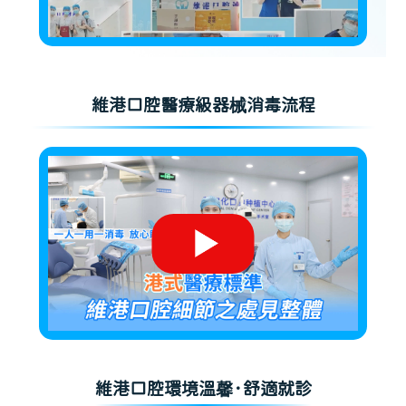
維港口腔醫療級器械消毒流程
維港口腔環境溫馨·舒適就診