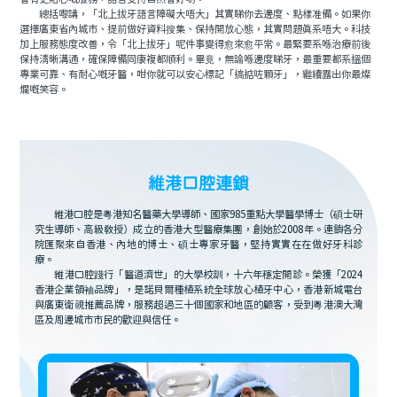
總括嚟講，「北上拔牙語言障礙大唔大」其實睇你去邊度、點樣准備。如果你
選擇廣東省內城市、提前做好資料搜集、保持開放心態，其實問題真系唔大。科技
加上服務態度改善，令「北上拔牙」呢件事變得愈來愈平常。最緊要系喺治療前後
保持清晰溝通，確保障備同康複都順利。畢竟，無論喺邊度睇牙，最重要都系搵個
專業可靠、有耐心嘅牙醫，咁你就可以安心標記「搞掂咗顆牙」，繼續露出你最燦
爛嘅笑容。
維港口腔連鎖
維港口腔是粵港知名醫藥大學導師、國家985重點大學醫學博士（碩士研
究生導師、高級教授）成立的香港大型醫療集團，創始於2008年。連鎖各分
院匯聚來自香港、內地的博士、碩士專家牙醫，堅持實實在在做好牙科診
療。
維港口腔踐行「醫道濟世」的大學校訓，十六年穩定開診。榮獲「2024
香港企業領袖品牌」，是諾貝爾種植系統全球放心植牙中心，香港新城電台
與廣東衛視推薦品牌，服務超過三十個國家和地區的顧客，受到粵港澳大灣
區及周邊城市市民的歡迎與信任。