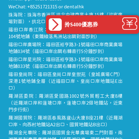
WeChat: +85251721315 or dentalhk
珠海院：珠海市香洲區 拱北中建商業大廈 15樓（迎賓廣
場對面），拱北口岸步行8分鐘直達
拎$400優惠券
福田口岸香江院：福田區福田口岸正對面，海悅華城
104號地鋪（東鐵線落馬洲站出關對面即到）
福田口岸廣場院：福田區裕亨路3-1號福田口岸商業廣場
地鋪034號（福田口岸出關右轉直行5分鐘即到）
福田口岸星光院：福田區裕亨路3-1號福田口岸商業廣場
地鋪033號（福田口岸出關右轉直行5分鐘即到）
福田皇崗院：福田區皇崗口岸皇禦苑（皇城廣場C門）
深港1號地鋪全層（近福田口岸、皇崗口岸地鐵站E出
口）
羅湖區委院：羅湖區愛國路1002號外貿輕工大廈8樓
（近羅湖口岸和蓮塘口岸，蓮塘口岸2個地鐵站，近東
門步行街）
羅湖國貿院：羅湖區春風路廬山大廈B座21樓（近羅湖
口岸、向西村地鐵站A2出口、國貿地鐵站B出口）
羅湖金光華院：羅湖區國貿金光華廣場東二門對面，南