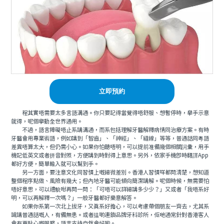
立即預約
程其實唔需要太多言語溝通。你只要記得當覺得唔舒服、想暫停時，舉手示意
就得，呢個舉動全世界通用。
不過，語言障礙唔止系講溝通，而系包括理解牙醫解釋病情同治療方案。有時
牙醫會用專業術語，例如講到「智齒」、「神經」、「縫線」等等，普通話同粵語
差異唔算太大，但仍需小心。如果你怕聽唔明，可以提前准備幾個相關詞彙，用手
機記低英文或者拼音對照，方便講到時對得上意思。另外，依家手機即時翻譯App
都好方便，簡單輸入就可以幫到手。
另一方面，要注意文化同習慣上嘅細微差別。香港人習慣咩都問清楚，想知道
整個程序點做、風險有幾大；但內地牙醫可能傾向簡潔講解。呢個時候，無需要怕
唔好意思，可以禮貌咁再問一問：「可唔可以詳細講多少少？」又或者「我唔系好
明，可以再解釋一次嗎？」一般牙醫都好樂意解答。
如果你系第一次北上拔牙，又真系好擔心，可以考慮帶個朋友一齊去，尤其系
識講普通話嘅人，有備無患。或者揾啲連鎖品牌牙科診所，佢哋通常針對香港客人
會有更貼心嘅服務，語言支持自然會好啲。