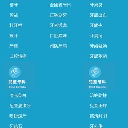
補牙
全國愛牙日
牙周炎
智齒
正確刷牙
牙齦出血
杜牙根
牙科通識
牙齦炎
拔牙
口腔異味
牙周病
牙痛
預防牙病
牙齒鬆動
口腔潰瘍
牙齦萎縮
冷光美白
治蛀防蛀
超聲波潔牙
兒童正畸
噴砂潔牙
窩溝封閉
牙結石
牙外傷