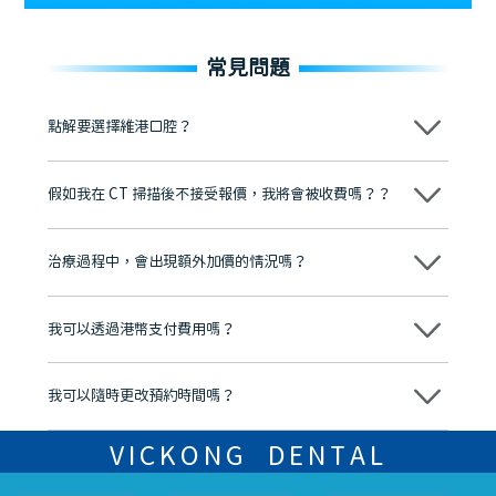
常見問題
點解要選擇維港口腔？
維港口腔踐行「醫道濟世」的大學校訓，各分院匯聚來自香港、內地的
博士碩士高資歷牙醫，十七年穩定開診。榮獲「2024香港企業領袖品
假如我在 CT 掃描後不接受報價，我將會被收費嗎？？
牌」、「2025香港企業領袖品牌」，是諾貝爾種植系統全球放心植牙中
心，香港新城電台與廣東衛視推薦品牌
不會！只要未開始實際服務之前，你不會被收取任何費用。
至今已服務超過三十個國家和地區的顧客，受到粵港澳大灣區及周邊城
市市民極高的口碑評價及信任推薦 珠海、深圳設有八大分院，香港亦設
治療過程中，會出現額外加價的情況嗎？
有咨詢及服務保障中心，有任何問題都可以隨時預約免費咨詢，讓人十
分放心
不會，治療前我們會詳細說明治療方案及對應的價錢，顧客同意並簽字
後，我們才會正式進行診療服務
我可以透過港幣支付費用嗎？
可以。維港口腔會按照當日匯率轉算收取費用，而匯率會及時告知客人
我可以隨時更改預約時間嗎？
可以，請盡早通過wechat或whatsapp聯絡我們，告知我們你原本預約
的時間及資料，並且重新預約的日期及時段
VICKONG DENTAL