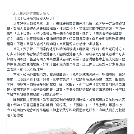
北上拔牙語言障礙大唔大
《北上拔牙語言障礙大唔大》
近年好多人都會考慮「北上」去睇牙醫或者做牙科治療，原因唔一定系價錢問
題，有啲人會覺得內地牙科設備新、技術進步快，又或者想順便探親旅遊。不過一
講到「北上拔牙」，唔少香港人第一個擔心嘅問題，就系：「語言會唔會有障礙
呀？」講真，對牙醫嚟講，溝通都好緊要，唔同語言表達，真系會影響到治療順利
程度。不過，實際去過嘅人就知道，其實情況未必想像中咁複雜。
首先，要了解一下而家內地牙科診所嘅環境。喺廣東、深圳、廣州呢啲地方，
好多牙科診所都習慣接待香港客人。因爲香港客人多，診所裏嘅牙醫或者護士好多
都聽得明粵語，甚至有啲人仲系香港或者澳門畢業，語言溝通基本上無大問題。就
算係普通話爲主嘅地區，好多牙醫都識講兩句粵語，加上你自己稍爲用少少普通話
去表達，都可以互相理解。
當然，如果你去嘅地方比較遠離廣東，可能粵語就未必通用。呢個時候，最好
事前可以喺診所網上睇下評價，揾啲有講過「可以講粵語溝通順暢」或者「服務態
度好」嘅地方。依家好多診所都有「線上客服」，你可以先打電話或者用訊息問清
楚，確認下語言上會唔會有困難。其實，呢個步驟除咗幫你確定溝通順利，仲可以
了解下診所嘅服務態度，起碼心安啲。
講到實際拔牙過程，真系溝通唔到或者緊張嘅時候，其實都可以靠啲動作去表
達。例如，牙醫通常會同你講明「痛唔痛」、「張開口」、「閉上嘴」等基本指
令，呢啲動作配合都好易理解。加上現代牙科設備進步咗好多，麻醉技術亦比較精
准，治療過