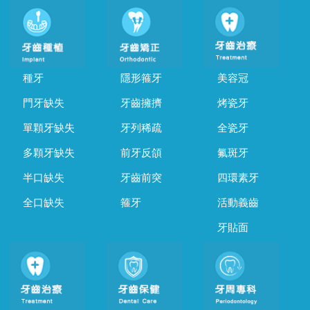
種牙
隱形箍牙
美容冠
門牙缺失
牙齒擁擠
烤瓷牙
單顆牙缺失
牙列稀疏
全瓷牙
多顆牙缺失
前牙反頜
氟斑牙
半口缺失
牙齒前突
四環素牙
全口缺失
箍牙
活動義齒
牙貼面