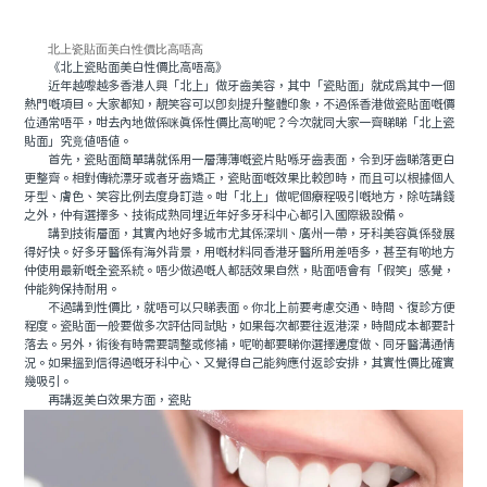
北上瓷貼面美白性價比高唔高
《北上瓷貼面美白性價比高唔高》
近年越嚟越多香港人興「北上」做牙齒美容，其中「瓷貼面」就成為其中一個
熱門嘅項目。大家都知，靚笑容可以即刻提升整體印象，不過係香港做瓷貼面嘅價
位通常唔平，咁去內地做係咪真係性價比高啲呢？今次就同大家一齊睇睇「北上瓷
貼面」究竟值唔值。
首先，瓷貼面簡單講就係用一層薄薄嘅瓷片貼喺牙齒表面，令到牙齒睇落更白
更整齊。相對傳統漂牙或者牙齒矯正，瓷貼面嘅效果比較即時，而且可以根據個人
牙型、膚色、笑容比例去度身訂造。咁「北上」做呢個療程吸引嘅地方，除咗講錢
之外，仲有選擇多、技術成熟同埋近年好多牙科中心都引入國際級設備。
講到技術層面，其實內地好多城市尤其係深圳、廣州一帶，牙科美容真係發展
得好快。好多牙醫係有海外背景，用嘅材料同香港牙醫所用差唔多，甚至有啲地方
仲使用最新嘅全瓷系統。唔少做過嘅人都話效果自然，貼面唔會有「假笑」感覺，
仲能夠保持耐用。
不過講到性價比，就唔可以只睇表面。你北上前要考慮交通、時間、復診方便
程度。瓷貼面一般要做多次評估同試貼，如果每次都要往返港深，時間成本都要計
落去。另外，術後有時需要調整或修補，呢啲都要睇你選擇邊度做、同牙醫溝通情
況。如果搵到信得過嘅牙科中心、又覺得自己能夠應付返診安排，其實性價比確實
幾吸引。
再講返美白效果方面，瓷貼