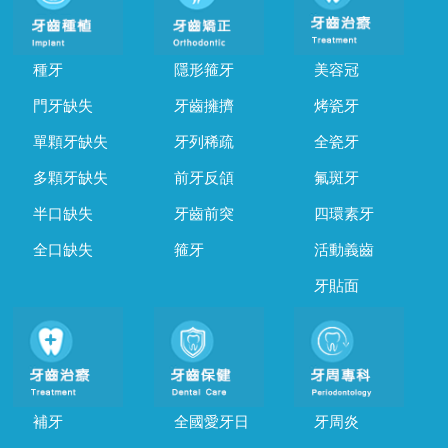
種牙
隱形箍牙
美容冠
門牙缺失
牙齒擁擠
烤瓷牙
單顆牙缺失
牙列稀疏
全瓷牙
多顆牙缺失
前牙反頜
氟斑牙
半口缺失
牙齒前突
四環素牙
全口缺失
箍牙
活動義齒
牙貼面
補牙
全國愛牙日
牙周炎