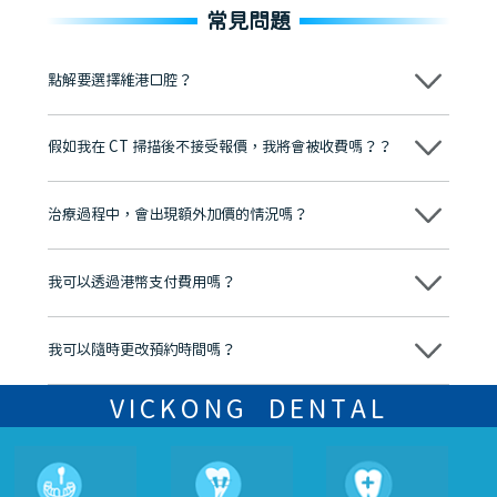
常見問題
點解要選擇維港口腔？
維港口腔踐行「醫道濟世」的大學校訓，各分院匯聚來自香港、內地的
博士碩士高資歷牙醫，十七年穩定開診。榮獲「2024香港企業領袖品
假如我在 CT 掃描後不接受報價，我將會被收費嗎？？
牌」、「2025香港企業領袖品牌」，是諾貝爾種植系統全球放心植牙中
心，香港新城電台與廣東衛視推薦品牌
不會！只要未開始實際服務之前，你不會被收取任何費用。
至今已服務超過三十個國家和地區的顧客，受到粵港澳大灣區及周邊城
市市民極高的口碑評價及信任推薦 珠海、深圳設有八大分院，香港亦設
治療過程中，會出現額外加價的情況嗎？
有咨詢及服務保障中心，有任何問題都可以隨時預約免費咨詢，讓人十
分放心
不會，治療前我們會詳細說明治療方案及對應的價錢，顧客同意並簽字
後，我們才會正式進行診療服務
我可以透過港幣支付費用嗎？
可以。維港口腔會按照當日匯率轉算收取費用，而匯率會及時告知客人
我可以隨時更改預約時間嗎？
可以，請盡早通過wechat或whatsapp聯絡我們，告知我們你原本預約
的時間及資料，並且重新預約的日期及時段
VICKONG DENTAL