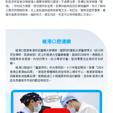
對追求笑容美白嘅香港人確實係個吸引選項。不過要注意，性價比唔淨係講「慳
錢」，仲包括方便度、信任度同安全度。若果你能夠找到合資格醫師、充分了解自
己需求同預期效果，北上瓷貼面係值得考慮嘅方法。但記住，靚笑容固然重要，健
康牙齒更加係根本。搵對地方、做足功課，先至可以笑得真開心又安心。
維港口腔連鎖
維港口腔是粵港知名醫藥大學導師、國家985重點大學醫學博士（碩士研
究生導師、高級教授）成立的香港大型醫療集團，創始於2008年。連鎖各分
院匯聚來自香港、內地的博士、碩士專家牙醫，堅持實實在在做好牙科診
療。
維港口腔踐行「醫道濟世」的大學校訓，十六年穩定開診。榮獲「2024
香港企業領袖品牌」，是諾貝爾種植系統全球放心植牙中心，香港新城電台
與廣東衛視推薦品牌，服務超過三十個國家和地區的顧客，受到粵港澳大灣
區及周邊城市市民的歡迎與信任。