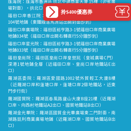
珠海院：珠海市香洲區 拱北中建商業大廈 15樓（迎賓廣
場對面），拱北口岸步行8分鐘直達
拎$400優惠券
福田口岸香江院：福田區福田口岸正對面，海悅華城
104號地鋪（東鐵線落馬洲站出關對面即到）
福田口岸廣場院：福田區裕亨路3-1號福田口岸商業廣場
地鋪034號（福田口岸出關右轉直行5分鐘即到）
福田口岸星光院：福田區裕亨路3-1號福田口岸商業廣場
地鋪033號（福田口岸出關右轉直行5分鐘即到）
福田皇崗院：福田區皇崗口岸皇禦苑（皇城廣場C門）
深港1號地鋪全層（近福田口岸、皇崗口岸地鐵站E出
口）
羅湖區委院：羅湖區愛國路1002號外貿輕工大廈8樓
（近羅湖口岸和蓮塘口岸，蓮塘口岸2個地鐵站，近東
門步行街）
羅湖國貿院：羅湖區春風路廬山大廈B座21樓（近羅湖
口岸、向西村地鐵站A2出口、國貿地鐵站B出口）
羅湖金光華院：羅湖區國貿金光華廣場東二門對面，南
湖路凱利商業廣場地鋪（近羅湖口岸、國貿地鐵站B出
口）