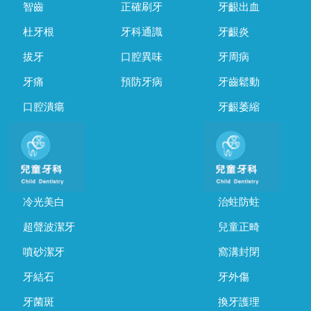
智齒
正確刷牙
牙齦出血
杜牙根
牙科通識
牙齦炎
拔牙
口腔異味
牙周病
牙痛
預防牙病
牙齒鬆動
口腔潰瘍
牙齦萎縮
冷光美白
治蛀防蛀
超聲波潔牙
兒童正畸
噴砂潔牙
窩溝封閉
牙結石
牙外傷
牙菌斑
換牙護理