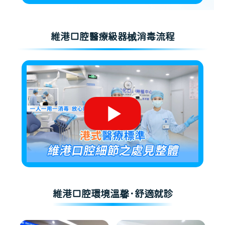
維港口腔醫療級器械消毒流程
維港口腔環境溫馨·舒適就診