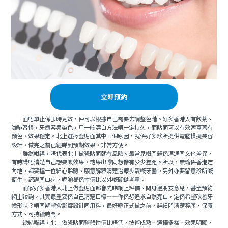
立即預約
面唔單止係即時見效，仲可以根據自己需要去調整色階。好多香港人有飲茶、
咖啡習慣，牙齒容易染色，用一般漂白方法唔一定持久，而貼面可以有效遮蓋舊有
顏色，效果穩定。北上選擇瓷貼面其中一個原因，就係好多診所提供電腦模擬笑容
設計，做完之前已經睇到預期效果，非常方便。
雖然咁講，唔代表北上做瓷貼面就冇風險。最常見嘅問題係溝通同文化差異，
有時講唔清楚自己想要嘅效果，結果出嚟同想像有少少差距。所以，無論係香港定
內地，都要搵一位細心聆聽、願意解釋清楚治療步驟嘅牙醫。另外亦要留意診所嘅
衛生、認證同口碑，呢啲都係性價比以外嘅關鍵考量。
而家好多香港人北上做瓷貼面都會先睇網上評價、問身邊朋友意見，甚至預約
網上諮詢。其實最重要係自己清楚目標——你係想追求自然亮白，定係希望改善牙
齒形狀？唔同期望會影響設計同用料，最好喺正式做之前，詳細問清楚程序、保養
方式、可持續時間。
總結嚟講，北上做瓷貼面整體性價比唔低，技術成熟、選擇多樣、效果明顯，