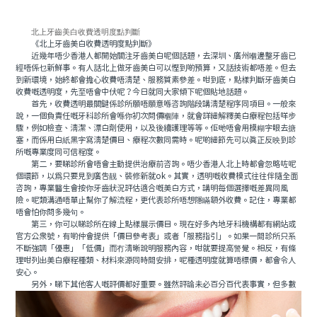
北上牙齒美白收費透明度點判斷
《北上牙齒美白收費透明度點判斷》
近幾年唔少香港人都開始關注牙齒美白呢個話題，去深圳、廣州嗰邊整牙齒已
經唔係乜新鮮事。有人話北上做牙齒美白可以慳到啲預算，又話技術都唔差。但去
到新環境，始終都會擔心收費唔清楚、服務質素參差。咁到底，點樣判斷牙齒美白
收費嘅透明度，先至唔會中伏呢？今日就同大家傾下呢個貼地話題。
首先，收費透明最關鍵係診所願唔願意喺咨詢階段講清楚程序同項目。一般來
說，一個負責任嘅牙科診所會喺你初次問價嗰陣，就會詳細解釋美白療程包括咩步
驟，例如檢查、清潔、漂白劑使用，以及後續護理等等。佢哋唔會用模糊字眼去搪
塞，而係用白紙黑字寫清楚價目、療程次數同需時。呢啲細節先可以真正反映到診
所嘅專業度同可信程度。
第二，要睇診所會唔會主動提供治療前咨詢。唔少香港人北上時都會忽略咗呢
個環節，以爲只要見到廣告靓、裝修新就ok。其實，透明嘅收費模式往往伴隨全面
咨詢，專業醫生會按你牙齒狀況評估適合嘅美白方式，講明每個選擇嘅差異同風
險。呢類溝通唔單止幫你了解流程，更代表診所唔想隱瞞額外收費。記住，專業都
唔會怕你問多幾句。
第三，你可以睇診所在線上點樣展示價目。現在好多內地牙科機構都有網站或
官方公衆號，有啲仲會提供「價目參考表」或者「服務指引」。如果一間診所只系
不斷強調「優惠」「低價」而冇清晰說明服務內容，咁就要提高警覺。相反，有條
理咁列出美白療程種類、材料來源同時間安排，呢種透明度就算唔標價，都會令人
安心。
另外，睇下其他客人嘅評價都好重要。雖然評論未必百分百代表事實，但多數