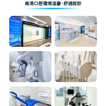
維港口腔環境溫馨·舒適就診