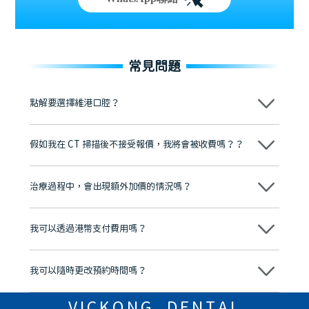
常見問題
點解要選擇維港口腔？
維港口腔踐行「醫道濟世」的大學校訓，各分院匯聚來自香港、內地的
博士碩士高資歷牙醫，十七年穩定開診。榮獲「2024香港企業領袖品
假如我在 CT 掃描後不接受報價，我將會被收費嗎？？
牌」、「2025香港企業領袖品牌」，是諾貝爾種植系統全球放心植牙中
心，香港新城電台與廣東衛視推薦品牌
不會！只要未開始實際服務之前，你不會被收取任何費用。
至今已服務超過三十個國家和地區的顧客，受到粵港澳大灣區及周邊城
市市民極高的口碑評價及信任推薦 珠海、深圳設有八大分院，香港亦設
治療過程中，會出現額外加價的情況嗎？
有咨詢及服務保障中心，有任何問題都可以隨時預約免費咨詢，讓人十
分放心
不會，治療前我們會詳細說明治療方案及對應的價錢，顧客同意並簽字
後，我們才會正式進行診療服務
我可以透過港幣支付費用嗎？
可以。維港口腔會按照當日匯率轉算收取費用，而匯率會及時告知客人
我可以隨時更改預約時間嗎？
可以，請盡早通過wechat或whatsapp聯絡我們，告知我們你原本預約
的時間及資料，並且重新預約的日期及時段
VICKONG DENTAL