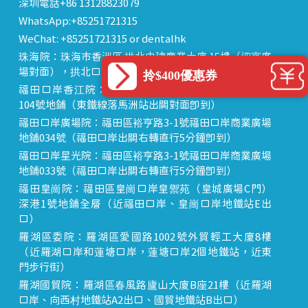
深圳電話+86 13128823079
WhatsApp:+85251721315
WeChat: +85251721315 or dentalhk
珠海院：珠海市香洲區 拱北中建商業大廈 15樓（迎賓廣
場對面），拱北口岸步行8分鐘直達
拎$400優惠券
福田口岸香江院：福田區福田口岸正對面，海悅華城
104號地鋪（東鐵線落馬洲站出關對面即到）
福田口岸廣場院：福田區裕亨路3-1號福田口岸商業廣場
地鋪034號（福田口岸出關右轉直行5分鐘即到）
福田口岸星光院：福田區裕亨路3-1號福田口岸商業廣場
地鋪033號（福田口岸出關右轉直行5分鐘即到）
福田皇崗院：福田區皇崗口岸皇禦苑（皇城廣場C門）
深港1號地鋪全層（近福田口岸、皇崗口岸地鐵站E出
口）
羅湖區委院：羅湖區愛國路1002號外貿輕工大廈8樓
（近羅湖口岸和蓮塘口岸，蓮塘口岸2個地鐵站，近東
門步行街）
羅湖國貿院：羅湖區春風路廬山大廈B座21樓（近羅湖
口岸、向西村地鐵站A2出口、國貿地鐵站B出口）