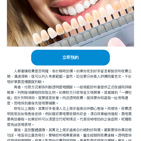
立即預約
人都會講收費是否明確、有冇臨時加價。如果你見到好多留言都贊診所收費公
開、溝通清晰，就可以列入考慮範圍。當然，記住要分辨真人評價同廣告文，千祈
唔好單靠宣傳圖就判斷。
再者，付款方式都係判斷透明度嘅關鍵。一般規範診所會提供正式收據同詳細
賬單，列明每項療程同收取比例。如果對方只收現金又唔開單，或者講到「一價包
曬」但冇列明項目，就要提高警覺。所謂透明收費，就係要你知道每一蚊用喺邊
度，而唔係到最後先發現要補數。
除咗以上幾點，其實好多香港人北上做牙齒美白仲關心售後。同樣地，收費透
明常常反映喺售後安排，例如複診要唔要收額外診金、漂白效果維持幾耐、需唔需
要再加療程。如果診所可以清楚交代呢啲情況，代表佢哋唔怕你之後追問，呢種態
度係誠信嘅表現。
最後，返到整體選擇，其實北上做牙齒美白冇絕對好與壞。最緊要係你事前做
功課，唔盲目比廣告吸引，要睇診所嘅專業資格、醫生經驗同收費邏輯。透明度係
成個過程嘅關鍵，唔單止影響你付費舒唔舒服，更會影響成個美白體驗。畢竟，靓