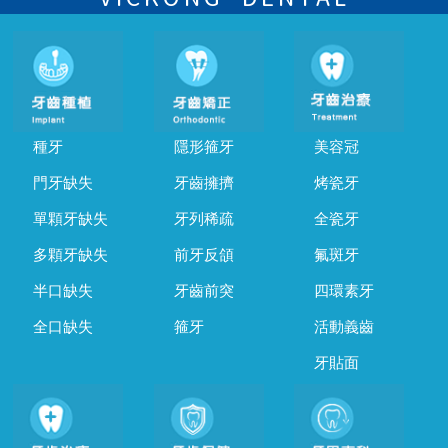
種牙
隱形箍牙
美容冠
門牙缺失
牙齒擁擠
烤瓷牙
單顆牙缺失
牙列稀疏
全瓷牙
多顆牙缺失
前牙反頜
氟斑牙
半口缺失
牙齒前突
四環素牙
全口缺失
箍牙
活動義齒
牙貼面