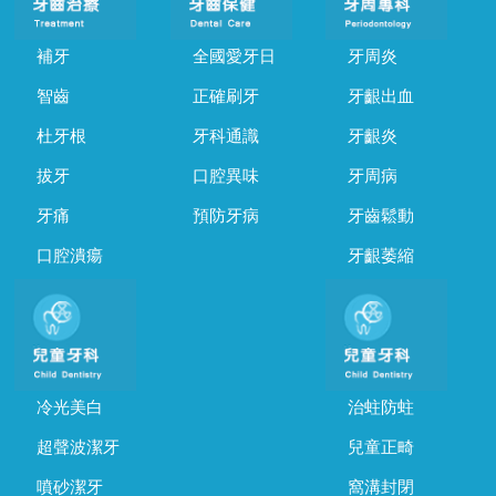
補牙
全國愛牙日
牙周炎
智齒
正確刷牙
牙齦出血
杜牙根
牙科通識
牙齦炎
拔牙
口腔異味
牙周病
牙痛
預防牙病
牙齒鬆動
口腔潰瘍
牙齦萎縮
冷光美白
治蛀防蛀
超聲波潔牙
兒童正畸
噴砂潔牙
窩溝封閉