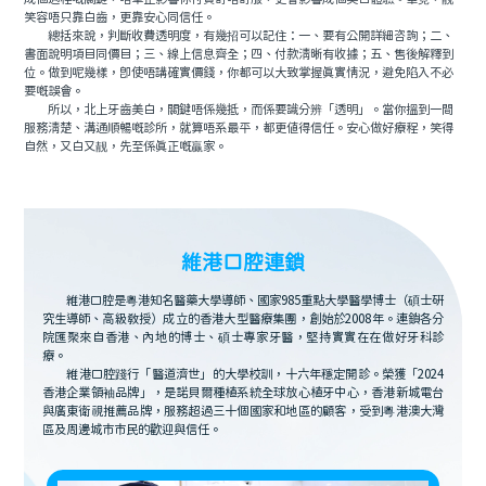
笑容唔只靠白齒，更靠安心同信任。
總括來說，判斷收費透明度，有幾招可以記住：一、要有公開詳細咨詢；二、
書面說明項目同價目；三、線上信息齊全；四、付款清晰有收據；五、售後解釋到
位。做到呢幾樣，即使唔講確實價錢，你都可以大致掌握真實情況，避免陷入不必
要嘅誤會。
所以，北上牙齒美白，關鍵唔係幾抵，而係要識分辨「透明」。當你搵到一間
服務清楚、溝通順暢嘅診所，就算唔系最平，都更值得信任。安心做好療程，笑得
自然，又白又靓，先至係真正嘅贏家。
維港口腔連鎖
維港口腔是粵港知名醫藥大學導師、國家985重點大學醫學博士（碩士研
究生導師、高級教授）成立的香港大型醫療集團，創始於2008年。連鎖各分
院匯聚來自香港、內地的博士、碩士專家牙醫，堅持實實在在做好牙科診
療。
維港口腔踐行「醫道濟世」的大學校訓，十六年穩定開診。榮獲「2024
香港企業領袖品牌」，是諾貝爾種植系統全球放心植牙中心，香港新城電台
與廣東衛視推薦品牌，服務超過三十個國家和地區的顧客，受到粵港澳大灣
區及周邊城市市民的歡迎與信任。