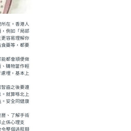
所在。香港人
語，例如「局部
生更容易理解你
點食藥等，都要
能都會順便做
飯、購物當作輕
考慮埋，基本上
智齒之後要遵
息。就算喺北上
拖。安全同健康
曆、了解手術
單止係心理支
會令整個過程顯