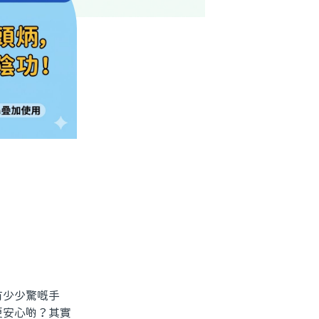
少少驚嘅手
更安心啲？其實