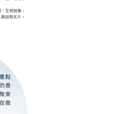
、互相鼓勵，
人最靓嘅名片，
重點
的香
聚來
在做