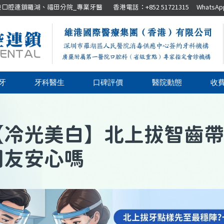
腔連鎖羅湖、福田分院_專業牙醫 香港電話：+852 51721315 WhatsApp：+8
牙
牙科醫生
口碑評價
醫院動態
收
【
冷光美白
】
北上拔智齒帶
朋友安心嗎