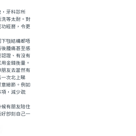
，牙科診所
唔洗等太耐。對
成功經曆，令更
下颚結構都唔
術後腫痛甚至感
曆認證、有沒有
以用金錢衡量。
朋友去當然有
第一次北上睇
留意細節。例如
事項，減少疏
候有朋友陪住
唔好即刻自己一