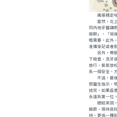
痛感穩定咗先
當然，北上拔
同內地牙醫講
麻醉」、「術
嘅需要。此外
准備筆記或者
另外，帶朋友
下檢查、洗牙
旅行，氣氛放
系一個安全、
不過，最後要
照醫生指示，
拔完，如果返
永遠系第一位
總結來說，北
細節、保持良
持，更係一種