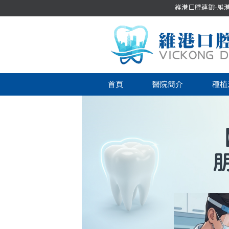
維港口腔連鎖-維港口
首頁
醫院簡介
種植