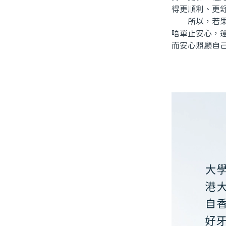
得更順利、更
所以，若果你
唔單止安心，
而安心照顧自
大
港
自
好