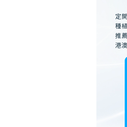
定
種
推
港