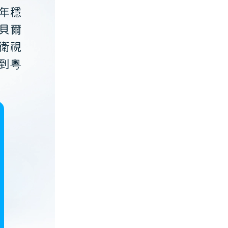
年穩
貝爾
衛視
到粵