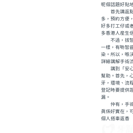
呢個話題好貼
首先講返點解
多，預約方便
好多打工仔或
多香港人産生
不過，拔智齒
一樣，有啲智
染。所以，喺
詳細講解手術
講到「安心」
幫助。首先，
牙，環境、流
登記時要提供
漏。
仲有，手術結
真係好實在，
個人搭車返香