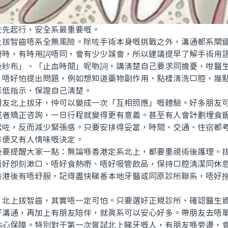
起行，安全系最重要嘅。
智齒唔系全無風險。除咗手術本身嘅挑戰之外，溝通都系關鍵
嘢時，有時用詞唔同，會有少少誤會，所以建議提早了解手術用
後紗布」、「止血時間」呢啲詞，講清楚自己要求同擔憂，咁醫
，唔好怕提出問題，例如想知道藥物副作用、點樣清洗口腔、幾
影低指示，保證自己清楚。
北上拔牙，仲可以變成一次「互相照應」嘅體驗。好多朋友可
或者矯正咨詢，一日行程就變得更有意義。甚至有人會計劃埋食
松咗，反而減少緊張感。只要安排得妥當，時間、交通、住宿都
方便又有人情味嘅決定。
提醒大家一點：無論喺香港定系北上，都要重視術後護理。拔
唔好即刻漱口、唔好食熱嘢、唔好吸管飲品，保持口腔清潔同休
香港後有唔舒服，記得盡快睇番本地牙醫或同原診所聯系，唔好
。
上拔智齒，其實唔一定可怕。只要選好正規診所、確認醫生資
好溝通，再加上有朋友陪伴，就真系可以安心好多。帶朋友去唔
貼心保障。特別對于第一次嘗試北上睇牙嘅人，有朋友喺旁邊，