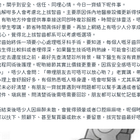
地，關乎到安全、信任、同埋心情。今日一齊傾下呢件事。
咁多人會考慮北上拔智齒。主要原因係內地醫療設備更新得快
，有啲地方仲會提供專車接送同即時複診服務，時間安排靈活，
者學生嚟講，節省時間真係好重要。再加上網絡上有唔少人分享
信心，覺得北上拔智齒都系可以考慮嘅選項。
始終係一項要小心處理嘅牙科手術。要知道，每個人嘅牙齒同
齒生得比較斜或者埋得深，如果醫生技術唔夠熟練，可能會引起
決定去邊度拔之前，最好先查清楚診所背景，睇下醫生有沒有資
流程同術後護理。呢啲細節其實比價錢更重要，因爲安全感唔可
，唔少人會問：「帶埋朋友去可唔可以放心啲？」老實講，帶
心理上會舒服好多，有個熟悉嘅人喺身邊，唔會咁緊張。尤其系
程未必好清楚，有朋友一齊就算遇到咩問題都可以幫手溝通或者
證件、填病曆、問清楚術後需唔需要回診，朋友都可以幫忙記低
束後唔少人因麻醉未散，會覺得頭暈或者口腔麻麻哋，呢個時
可以扶下、照顧下、甚至幫買藥或飲水。要留意，拔完智齒最好