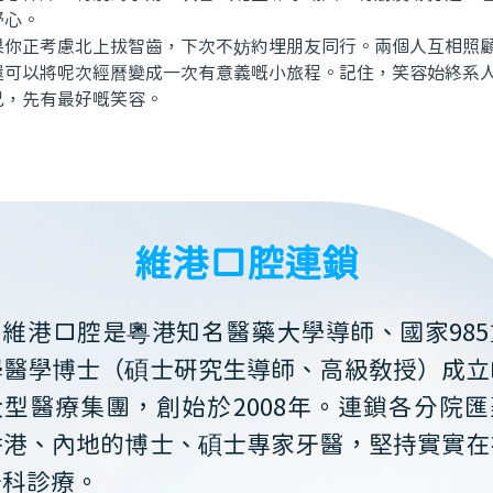
舒心。
正考慮北上拔智齒，下次不妨約埋朋友同行。兩個人互相照顧
還可以將呢次經曆變成一次有意義嘅小旅程。記住，笑容始終系
己，先有最好嘅笑容。
維港口腔連鎖
維港口腔是粵港知名醫藥大學導師、國家985
學醫學博士（碩士研究生導師、高級教授）成立
大型醫療集團，創始於2008年。連鎖各分院匯
香港、內地的博士、碩士專家牙醫，堅持實實在
牙科診療。