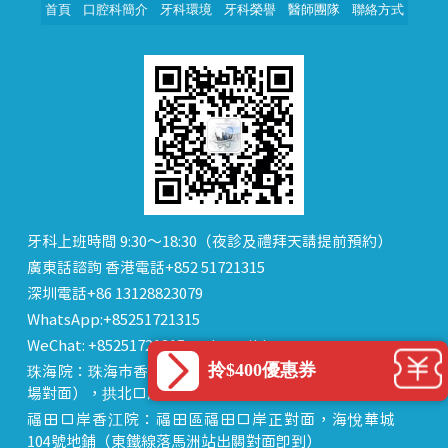
首頁
口腔科簡介
牙科環境
牙科榮譽
醫師團隊
聯絡方式
牙科上班時間 9:30～18:30（夜診及禮拜天請提前預約）
廣東話諮詢 香港電話+852 51721315
深圳電話+86 13128823079
WhatsApp:+85251721315
WeChat: +85251721315 or dentalhk
拎$400優惠券
珠海院：珠海市香洲區 拱北中建商業大廈 15樓（迎賓廣
場對面），拱北口岸步行8分鐘直達
福田口岸香江院：福田區福田口岸正對面，海悅華城
104號地鋪（東鐵線落馬洲站出關對面即到）