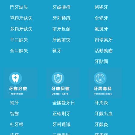
門牙缺失
牙齒擁擠
烤瓷牙
單顆牙缺失
牙列稀疏
全瓷牙
多顆牙缺失
前牙反頜
氟斑牙
半口缺失
牙齒前突
四環素牙
全口缺失
箍牙
活動義齒
牙貼面
補牙
全國愛牙日
牙周炎
智齒
正確刷牙
牙齦出血
杜牙根
牙科通識
牙齦炎