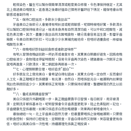
輕微染色，醫生可以幫你做簡單清潔或輕度美白修複，令色澤保持穩定。尤其
北上做過美白嘅朋友，返香港之後最好搵自己慣用牙醫評估下情況，確保唔會出現
敏感或者副作用。
**五、保持口腔濕潤，多飲水少食甜品**
牙齒美白之後部分人會覺得有啲幹澀或輕微敏感，呢個時候唔好驚，多飲清水
可以幫助口腔保持唾液分泌，唾液本身具有自然清潔功能，可以中和口腔酸性、減
低色素沈積。其次，盡量少食甜品同太酸嘅食物，糖分高會容易滋生菌，影響牙齒
釉質，令美白效果打折扣。可以食少少水果補充維他命，但唔好過量食橙、檸檬噉
嘅酸性水果。
**六、夜晚唔好即刻瞓前食嘢或者飲濃味嘢**
有啲人習慣夜晚瞓前飲一杯奶茶或者食宵夜，其實美白期最好避免。因爲夜晚
口腔唾液少，食物殘渣停留時間耐，容易令牙齒再次染色。建議最後一次刷牙之後
就唔再進食，只飲清水，第二朝起身再刷番一次。
**七、心理預期要合理，唔好追求“超白”**
好多朋友北上做完美白，會希望白得似瓷磚，其實太白唔一定自然，反而會好
人工化。真正靚嘅牙色係健康、有光澤、自然白，而唔係螢光白。維護期內如果發
現顔色稍微回返少少，其實都係正常現象，只要保持好護理，整體睇落仍然比以前
靚好多。
**八、養成長期護齒習慣**
美白只係提升外觀嘅第一步，真正靚齒要靠平日習慣。每日刷牙、用牙線清
潔、定期洗牙都係基本功。呢啲習慣會令牙齒表面更乾淨，阻止色素黏附。記住，
牙齒健康先至係最靚，如果只係追求白而忽略健康，效果再好都唔會持久。
最後總結一句，北上牙齒美白固然方便，但最重要嘅係之後嘅維護期。只要做
好飲食控制、保持好口腔衛生、定期檢查，牙齒白得自然又耐睇，笑容就會更有自
信。唔好以為美白係一次性嘅，持續護理先係真正嘅投資。