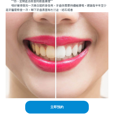
**四、定期返去檢查同跟進護理**
唔好覺得做完一次美白就終身受用，牙齒係需要持續維護嘅。建議每半年至少
返牙醫度檢查一次，睇下牙齒表面有冇汙迹、結石或者
立即預約