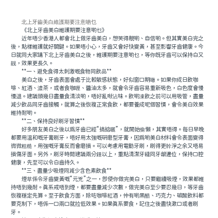
北上牙齒美白維護期要注意啲乜
《北上牙齒美白維護期要注意啲乜》
近年唔少香港人都會北上做牙齒美白，想笑得靚啲、自信啲。但其實美白完之
後，點樣維護就好關鍵。如果唔小心，牙齒又會好快變黃，甚至影響牙齒健康。今
日就同大家講下北上牙齒美白之後，維護期要注意啲乜，等你既牙齒可以保持白又
靓，效果更長久。
**一、避免食得太刺激嘅食物同飲品**
美白之後，牙齒表面會處于比較敏感狀態，好似窗口期噉。如果你成日飲咖
啡、紅酒、濃茶，或者食咖喱、醬油太多，就會令牙齒容易重新吸色，白色度會慢
慢退。建議頭幾日盡量食清淡啲，唔好亂咁沾味。飲啲凍飲之前可以用吸管，盡量
減少飲品同牙齒接觸，就算之後恢複正常食飲，都要養成呢個習慣，會令美白效果
維持耐啲。
**二、保持良好刷牙習慣**
好多朋友美白之後以爲牙齒已經“搞掂曬”，就開始偷懶，其實唔得。每日早晚
都要用溫和嘅牙膏刷牙，唔好用太強嘅研磨型牙膏，因爲啲美白材料會令表面變得
微微粗糙，用強嘅牙膏反而會磨損。可以考慮用電動牙刷，刷得更幹淨之余又唔易
損傷牙面。另外，刷牙時間建議兩分鍾以上，重點清潔牙縫同牙龈邊位，保持口腔
健康，先至可以令白齒持久。
**三、盡量少吸煙同減少含色素飲食**
煙草係令牙齒變黃嘅“元兇”之一，即使你做完美白，只要繼續吸煙，效果都維
持唔到幾耐。真系戒唔到煙，都要盡量減少次數，做完美白至少要忍幾日，等牙齒
恢複穩定先算。至于飲食方面，除咗咖啡紅酒，仲有啲黑醋、巧克力、碳酸飲料都
要克制下，唔係一口兩口就拉低效果。如果真系要食，記住之後盡快漱口或者刷
牙。