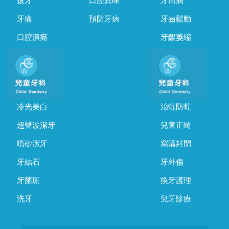
拔牙
口腔異味
牙周病
牙痛
預防牙病
牙齒鬆動
口腔潰瘍
牙齦萎縮
冷光美白
治蛀防蛀
超聲波潔牙
兒童正畸
噴砂潔牙
窩溝封閉
牙結石
牙外傷
牙菌斑
換牙護理
洗牙
兒牙診療