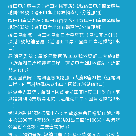
福田口岸廣場院：福田區裕亨路3-1號福田口岸商業廣場
地鋪034號（福田口岸出關右轉直行5分鐘即到）
福田口岸星光院：福田區裕亨路3-1號福田口岸商業廣場
地鋪033號（福田口岸出關右轉直行5分鐘即到）
福田皇崗院：福田區皇崗口岸皇禦苑（皇城廣場C門）
深港1號地鋪全層（近福田口岸、皇崗口岸地鐵站E出
口）
羅湖區委院：羅湖區愛國路1002號外貿輕工大廈8樓
（近羅湖口岸和蓮塘口岸，蓮塘口岸2個地鐵站，近東
門步行街）
羅湖國貿院：羅湖區春風路廬山大廈B座21樓（近羅湖
口岸、向西村地鐵站A2出口、國貿地鐵站B出口）
羅湖金光華院：羅湖區國貿金光華廣場東二門對面，南
湖路凱利商業廣場地鋪（近羅湖口岸、國貿地鐵站B出
口）
香港咨詢與服務保障中心：九龍荔枝角長裕街11號定豐
中心1306室（荔枝角地鐵站B1出口直行100米，香港辦
公室暫不應診，主要咨詢接待）
提示：預約登記,報銷口岸至牙科車費30元內。公交直