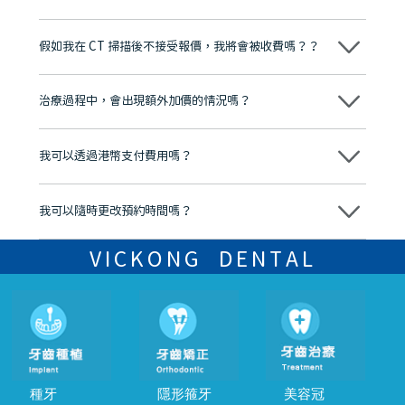
維港口腔踐行「醫道濟世」的大學校訓，各分院匯聚來自香港、內地的
博士碩士高資歷牙醫，十七年穩定開診。榮獲「2024香港企業領袖品
假如我在 CT 掃描後不接受報價，我將會被收費嗎？？
牌」、「2025香港企業領袖品牌」，是諾貝爾種植系統全球放心植牙中
心，香港新城電台與廣東衛視推薦品牌
不會！只要未開始實際服務之前，你不會被收取任何費用。
至今已服務超過三十個國家和地區的顧客，受到粵港澳大灣區及周邊城
市市民極高的口碑評價及信任推薦 珠海、深圳設有八大分院，香港亦設
治療過程中，會出現額外加價的情況嗎？
有咨詢及服務保障中心，有任何問題都可以隨時預約免費咨詢，讓人十
分放心
不會，治療前我們會詳細說明治療方案及對應的價錢，顧客同意並簽字
後，我們才會正式進行診療服務
我可以透過港幣支付費用嗎？
可以。維港口腔會按照當日匯率轉算收取費用，而匯率會及時告知客人
我可以隨時更改預約時間嗎？
可以，請盡早通過wechat或whatsapp聯絡我們，告知我們你原本預約
的時間及資料，並且重新預約的日期及時段
VICKONG DENTAL
種牙
隱形箍牙
美容冠