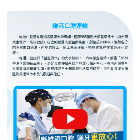
維港口腔連鎖
維港口腔是粵港知名醫藥大學導師、國家985重點大學醫學博士（碩士研
究生導師、高級教授）成立的香港大型醫療集團，創始於2008年。連鎖各分
院匯聚來自香港、內地的博士、碩士專家牙醫，堅持實實在在做好牙科診
療。
維港口腔踐行「醫道濟世」的大學校訓，十六年穩定開診。榮獲「2024
香港企業領袖品牌」，是諾貝爾種植系統全球放心植牙中心，香港新城電台
與廣東衛視推薦品牌，服務超過三十個國家和地區的顧客，受到粵港澳大灣
區及周邊城市市民的歡迎與信任。