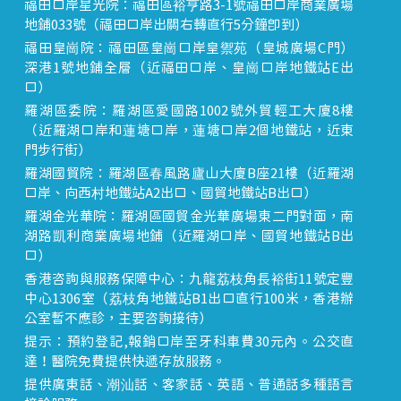
福田口岸星光院：福田區裕亨路3-1號福田口岸商業廣場
地鋪033號（福田口岸出關右轉直行5分鐘即到）
福田皇崗院：福田區皇崗口岸皇禦苑（皇城廣場C門）
深港1號地鋪全層（近福田口岸、皇崗口岸地鐵站E出
口）
羅湖區委院：羅湖區愛國路1002號外貿輕工大廈8樓
（近羅湖口岸和蓮塘口岸，蓮塘口岸2個地鐵站，近東
門步行街）
羅湖國貿院：羅湖區春風路廬山大廈B座21樓（近羅湖
口岸、向西村地鐵站A2出口、國貿地鐵站B出口）
羅湖金光華院：羅湖區國貿金光華廣場東二門對面，南
湖路凱利商業廣場地鋪（近羅湖口岸、國貿地鐵站B出
口）
香港咨詢與服務保障中心：九龍荔枝角長裕街11號定豐
中心1306室（荔枝角地鐵站B1出口直行100米，香港辦
公室暫不應診，主要咨詢接待）
提示：預約登記,報銷口岸至牙科車費30元內。公交直
達！醫院免費提供快遞存放服務。
提供廣東話、潮汕話、客家話、英語、普通話多種語言