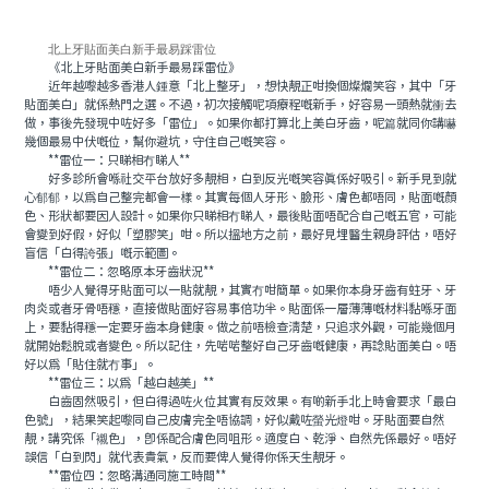
北上牙貼面美白新手最易踩雷位
《北上牙貼面美白新手最易踩雷位》
近年越嚟越多香港人鍾意「北上整牙」，想快靚正咁換個燦爛笑容，其中「牙
貼面美白」就係熱門之選。不過，初次接觸呢項療程嘅新手，好容易一頭熱就衝去
做，事後先發現中咗好多「雷位」。如果你都打算北上美白牙齒，呢篇就同你講嚇
幾個最易中伏嘅位，幫你避坑，守住自己嘅笑容。
**雷位一：只睇相冇睇人**
好多診所會喺社交平台放好多靚相，白到反光嘅笑容真係好吸引。新手見到就
心郁郁，以為自己整完都會一樣。其實每個人牙形、臉形、膚色都唔同，貼面嘅顏
色、形狀都要因人設計。如果你只睇相冇睇人，最後貼面唔配合自己嘅五官，可能
會變到好假，好似「塑膠笑」咁。所以搵地方之前，最好見埋醫生親身評估，唔好
盲信「白得誇張」嘅示範圖。
**雷位二：忽略原本牙齒狀況**
唔少人覺得牙貼面可以一貼就靚，其實冇咁簡單。如果你本身牙齒有蛀牙、牙
肉炎或者牙骨唔穩，直接做貼面好容易事倍功半。貼面係一層薄薄嘅材料黏喺牙面
上，要黏得穩一定要牙齒本身健康。做之前唔檢查清楚，只追求外觀，可能幾個月
就開始鬆脫或者變色。所以記住，先啱啱整好自己牙齒嘅健康，再諗貼面美白。唔
好以為「貼住就冇事」。
**雷位三：以為「越白越美」**
白齒固然吸引，但白得過咗火位其實有反效果。有啲新手北上時會要求「最白
色號」，結果笑起嚟同自己皮膚完全唔協調，好似戴咗螢光燈咁。牙貼面要自然
靚，講究係「襯色」，即係配合膚色同咀形。適度白、乾淨、自然先係最好。唔好
誤信「白到閃」就代表貴氣，反而要俾人覺得你係天生靚牙。
**雷位四：忽略溝通同施工時間**