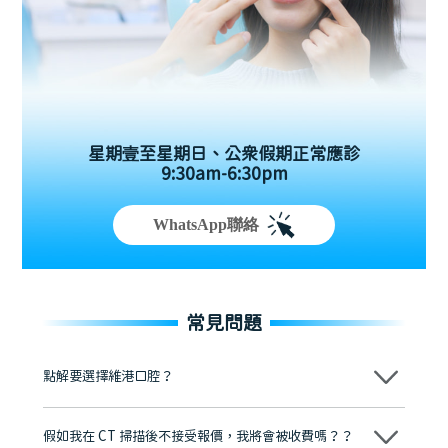
星期壹至星期日、公眾假期正常應診
9:30am-6:30pm
WhatsApp聯絡
常見問題
點解要選擇維港口腔？
維港口腔踐行「醫道濟世」的大學校訓，各分院匯聚來自香港、內地的
博士碩士高資歷牙醫，十七年穩定開診。榮獲「2024香港企業領袖品
假如我在 CT 掃描後不接受報價，我將會被收費嗎？？
牌」、「2025香港企業領袖品牌」，是諾貝爾種植系統全球放心植牙中