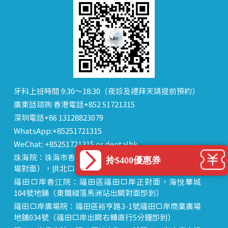
牙科上班時間 9:30～18:30（夜診及禮拜天請提前預約）
廣東話諮詢 香港電話+852 51721315
深圳電話+86 13128823079
WhatsApp:+85251721315
WeChat: +85251721315 or dentalhk
珠海院：珠海市香洲區 拱北中建商業大廈 15樓（迎賓廣
拎$400優惠券
場對面），拱北口岸步行8分鐘直達
福田口岸香江院：福田區福田口岸正對面，海悅華城
104號地鋪（東鐵線落馬洲站出關對面即到）
福田口岸廣場院：福田區裕亨路3-1號福田口岸商業廣場
地鋪034號（福田口岸出關右轉直行5分鐘即到）