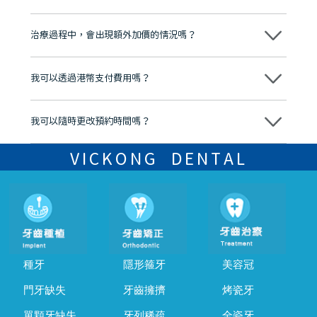
心，香港新城電台與廣東衛視推薦品牌
不會！只要未開始實際服務之前，你不會被收取任何費用。
至今已服務超過三十個國家和地區的顧客，受到粵港澳大灣區及周邊城
市市民極高的口碑評價及信任推薦 珠海、深圳設有八大分院，香港亦設
治療過程中，會出現額外加價的情況嗎？
有咨詢及服務保障中心，有任何問題都可以隨時預約免費咨詢，讓人十
分放心
不會，治療前我們會詳細說明治療方案及對應的價錢，顧客同意並簽字
後，我們才會正式進行診療服務
我可以透過港幣支付費用嗎？
可以。維港口腔會按照當日匯率轉算收取費用，而匯率會及時告知客人
我可以隨時更改預約時間嗎？
可以，請盡早通過wechat或whatsapp聯絡我們，告知我們你原本預約
的時間及資料，並且重新預約的日期及時段
VICKONG DENTAL
種牙
隱形箍牙
美容冠
門牙缺失
牙齒擁擠
烤瓷牙
單顆牙缺失
牙列稀疏
全瓷牙