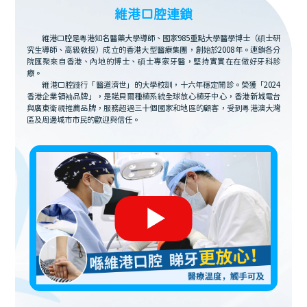
維港口腔連鎖
維港口腔是粵港知名醫藥大學導師、國家985重點大學醫學博士（碩士研
究生導師、高級教授）成立的香港大型醫療集團，創始於2008年。連鎖各分
院匯聚來自香港、內地的博士、碩士專家牙醫，堅持實實在在做好牙科診
療。
維港口腔踐行「醫道濟世」的大學校訓，十六年穩定開診。榮獲「2024
香港企業領袖品牌」，是諾貝爾種植系統全球放心植牙中心，香港新城電台
與廣東衛視推薦品牌，服務超過三十個國家和地區的顧客，受到粵港澳大灣
區及周邊城市市民的歡迎與信任。