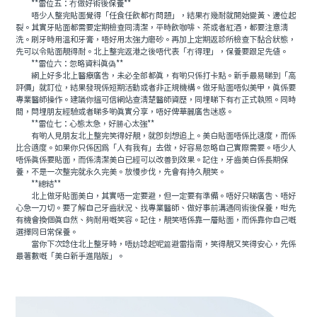
**雷位五：冇做好術後保養**
唔少人整完貼面覺得「任食任飲都冇問題」，結果冇幾耐就開始變黃、邊位起
裂。其實牙貼面都需要定期檢查同清潔，平時飲咖啡、茶或者紅酒，都要注意清
洗。刷牙時用溫和牙膏，唔好用太強力磨砂。再加上定期返診所檢查下黏合狀態，
先可以令貼面靚得耐。北上整完返港之後唔代表「冇得理」，保養要跟足先值。
**雷位六：忽略資料真偽**
網上好多北上醫療廣告，未必全部都真，有啲只係打卡點。新手最易睇到「高
評價」就訂位，結果發現係短期活動或者非正規機構。做牙貼面唔似美甲，真係要
專業醫師操作。建議你搵可信網站查清楚醫師資歷，同埋睇下有冇正式執照。同時
間，問埋朋友經驗或者睇多啲真實分享，唔好俾華麗廣告迷惑。
**雷位七：心態太急，好勝心太強**
有啲人見朋友北上整完笑得好靚，就即刻想追上。美白貼面唔係比速度，而係
比合適度。如果你只係因為「人有我有」去做，好容易忽略自己實際需要。唔少人
唔係真係要貼面，而係清潔美白已經可以改善到效果。記住，牙齒美白係長期保
養，不是一次整完就永久完美。放慢步伐，先會有持久靚笑。
**總結**
北上做牙貼面美白，其實唔一定要避，但一定要有準備。唔好只睇廣告、唔好
心急一刀切。要了解自己牙齒狀況、找專業醫師、做好事前溝通同術後保養，咁先
有機會換個真自然、夠耐用嘅笑容。記住，靚笑唔係靠一層貼面，而係靠你自己嘅
選擇同日常保養。
當你下次諗住北上整牙時，唔妨諗起呢篇避雷指南，笑得靚又笑得安心，先係
最著數嘅「美白新手進階版」。