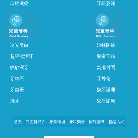
口腔潰瘍
牙齦萎縮
冷光美白
治蛀防蛀
超聲波潔牙
兒童正畸
噴砂潔牙
窩溝封閉
牙結石
牙外傷
牙菌斑
換牙護理
洗牙
兒牙診療
首頁
口腔科簡介
牙科環境
牙科榮譽
醫師團隊
聯絡方式