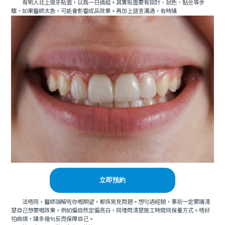
有啲人北上做牙貼面，以為一日搞掂。其實貼面要有設計、試色、黏合等步
驟，如果醫師太急，可能會影響成品效果。再加上語言溝通，有時講
立即預約
法唔同，醫師誤解咗你嘅期望，都係常見問題。想勻過經驗，事前一定要講清
楚自己想要嘅效果，例如偏自然定偏亮白，同埋問清楚施工時間同保養方式。唔好
怕麻煩，講多幾句反而保障自己。