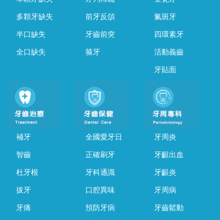
多顆牙缺失
前牙反頜
氟斑牙
半口缺失
牙齒前突
四環素牙
全口缺失
箍牙
活動義齒
牙貼面
補牙
全國愛牙日
牙周炎
智齒
正確刷牙
牙齦出血
杜牙根
牙科通識
牙齦炎
拔牙
口腔異味
牙周病
牙痛
預防牙病
牙齒鬆動