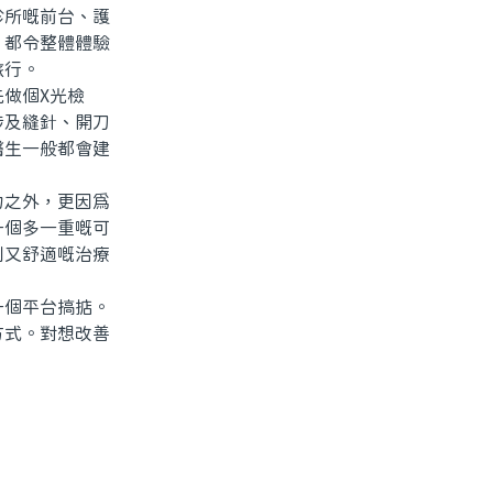
所嘅前台、護
，都令整體體驗
旅行。
做個X光檢
涉及縫針、開刀
醫生一般都會建
之外，更因爲
一個多一重嘅可
利又舒適嘅治療
個平台搞掂。
方式。對想改善