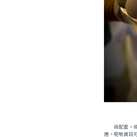
術配套。術前
應。呢啲資訊