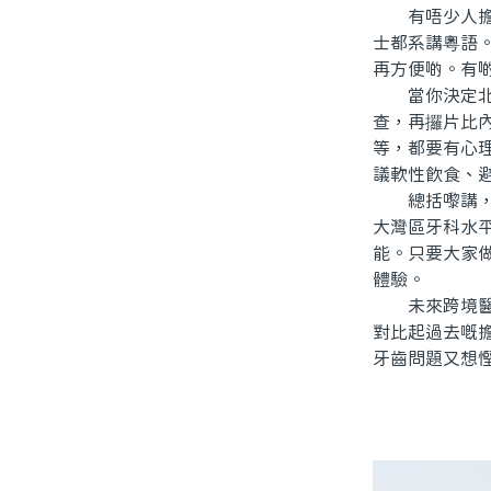
有唔少人擔心
士都系講粵語
再方便啲。有
當你決定北上
查，再攞片比
等，都要有心
議軟性飲食、
總括嚟講，「
大灣區牙科水
能。只要大家
體驗。
未來跨境醫療
對比起過去嘅
牙齒問題又想