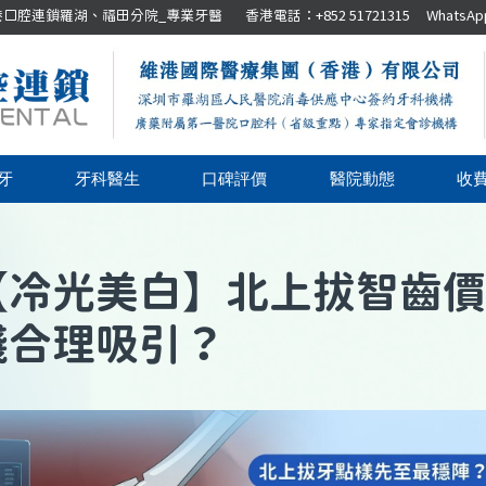
腔連鎖羅湖、福田分院_專業牙醫 香港電話：+852 51721315 WhatsApp：+8
牙
牙科醫生
口碑評價
醫院動態
收
【
冷光美白
】
北上拔智齒價
錢合理吸引？