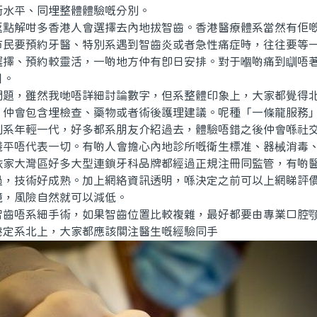
術水平、同埋整體體驗嘅分別。
解咁多香港人會選擇去內地拔智齒。香港醫療體系當然有佢嘅
市民要預約牙醫、特別系遇到智齒炎或者急性痛症時，往往要等
選擇、預約較靈活，一啲地方仲有即日安排。對于嗰啲痛到瞓唔
引。
，雖然我哋唔詳細討論數字，但系整體印象上，大家都覺得北
，仲會包含埋檢查、藥物或者術後護理建議。呢種「一條龍服務
別系年輕一代，好多都系朋友介紹過去，體驗唔錯之後仲會喺社
唔代表一切。有啲人會擔心內地診所嘅衛生標准、器械消毒、
依家大灣區好多大型連鎖牙科品牌都經過正規注冊同監管，有啲
過，技術好成熟。加上網絡資訊透明，喺決定之前可以上網睇評
境，風險自然就可以減低。
唔系細手術，如果智齒位置比較複雜，最好都要由專業口腔颚
港定系北上，大家都應該關注醫生嘅經驗同手