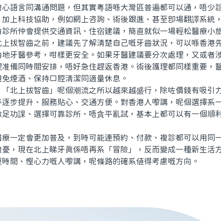
語言同溝通問題，但其實粵語喺大灣區普遍都可以通，唔少診
。加上科技協助，例如網上咨詢、術後跟進、甚至即場翻譯系統
啲診所仲會提供交通資訊、住宿建議，簡直就似一場輕松醫療小
拔智齒之前，建議先了解清楚自己嘅牙齒狀況，可以喺香港先
內地牙醫參考，咁樣更安全。如果牙醫建議要分次處理，又或者
理准備同時間安排，唔好急住趕返香港。術後護理都同樣重要，
避免煙酒、保持口腔清潔同適量休息。
北上拔智齒」呢個潮流之所以越來越盛行，除咗價錢有吸引力
平逐步提升、服務貼心、交通方便。對香港人嚟講，呢個選擇系
做足功課、選擇可靠診所、唔貪平亂試，基本上都可以有一個順
一定會更加普及，到時可能連預約、付款、複診都可以用同一
擔憂，現在北上睇牙真係唔再系「冒險」，反而變成一種新生活
慳時間、慳心力嘅人嚟講，呢條路的確系值得考慮嘅方向。