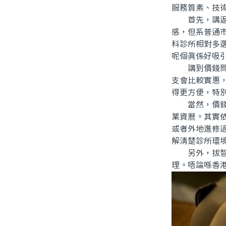
服務質素、技
首先，講返點
感，但系普通
科診所相對多
呢個真係好吸
講到價錢問題
支會比較實惠
得更方便，特
當然，價錢平
業資曆。其實
或者外地進修
解清楚診所環
另外，拔智齒
理。唔論喺香