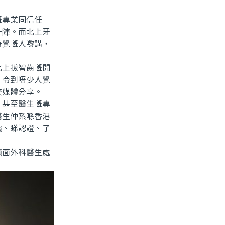
專業同信任
一陣。而北上牙
著覺嘅人嚟講，
上拔智齒嘅開
」令到唔少人覺
交媒體分享。
甚至醫生嘅專
醫生仲系喺香港
價、睇認證、了
面外科醫生處