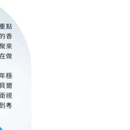
重點
的香
聚來
在做
年穩
貝爾
衛視
到粵