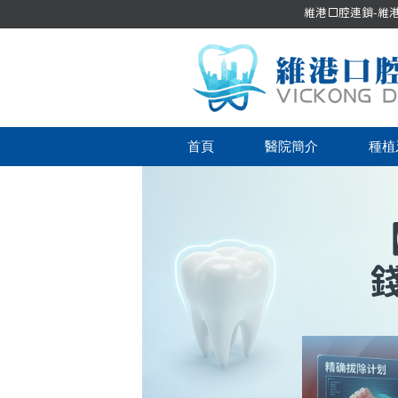
維港口腔連鎖-維港口
首頁
醫院簡介
種植