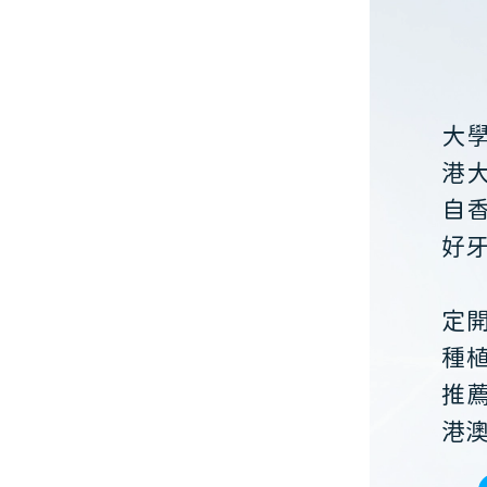
大
港
自
好
定
種
推
港