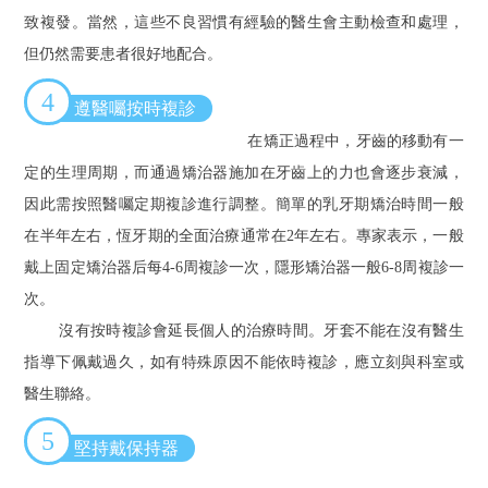
致複發。當然，這些不良習慣有經驗的醫生會主動檢查和處理，
但仍然需要患者很好地配合。
4
遵醫囑按時複診
在矯正過程中，牙齒的移動有一
定的生理周期，而通過矯治器施加在牙齒上的力也會逐步衰減，
因此需按照醫囑定期複診進行調整。簡單的乳牙期矯治時間一般
在半年左右，恆牙期的全面治療通常在2年左右。專家表示，一般
戴上固定矯治器后每4-6周複診一次，隱形矯治器一般6-8周複診一
次。
沒有按時複診會延長個人的治療時間。牙套不能在沒有醫生
指導下佩戴過久，如有特殊原因不能依時複診，應立刻與科室或
醫生聯絡。
5
堅持戴保持器