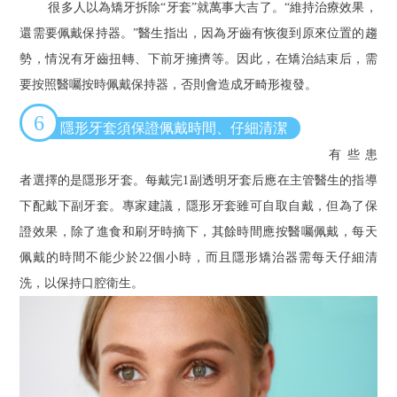
很多人以為矯牙拆除“牙套”就萬事大吉了。“維持治療效果，
還需要佩戴保持器。”醫生指出，因為牙齒有恢復到原來位置的趨
勢，情況有牙齒扭轉、下前牙擁擠等。因此，在矯治結束后，需
要按照醫囑按時佩戴保持器，否則會造成牙畸形複發。
6
隱形牙套須保證佩戴時間、仔細清潔
有些患
者選擇的是隱形牙套。每戴完1副透明牙套后應在主管醫生的指導
下配戴下副牙套。專家建議，隱形牙套雖可自取自戴，但為了保
證效果，除了進食和刷牙時摘下，其餘時間應按醫囑佩戴，每天
佩戴的時間不能少於22個小時，而且隱形矯治器需每天仔細清
洗，以保持口腔衛生。