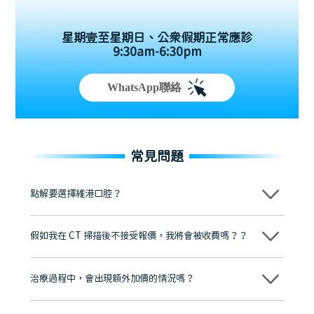
星期壹至星期日、公眾假期正常應診
9:30am-6:30pm
WhatsApp聯絡
常見問題
點解要選擇維港口腔？
維港口腔踐行「醫道濟世」的大學校訓，各分院匯聚來自香港、內地的
博士碩士高資歷牙醫，十七年穩定開診。榮獲「2024香港企業領袖品
假如我在 CT 掃描後不接受報價，我將會被收費嗎？？
牌」、「2025香港企業領袖品牌」，是諾貝爾種植系統全球放心植牙中
心，香港新城電台與廣東衛視推薦品牌
不會！只要未開始實際服務之前，你不會被收取任何費用。
至今已服務超過三十個國家和地區的顧客，受到粵港澳大灣區及周邊城
市市民極高的口碑評價及信任推薦 珠海、深圳設有八大分院，香港亦設
治療過程中，會出現額外加價的情況嗎？
有咨詢及服務保障中心，有任何問題都可以隨時預約免費咨詢，讓人十
分放心
不會，治療前我們會詳細說明治療方案及對應的價錢，顧客同意並簽字
後，我們才會正式進行診療服務