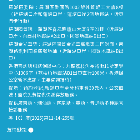
羅湖區委院：羅湖區愛國路1002號外貿輕工大廈8樓
（近羅湖口岸和蓮塘口岸，蓮塘口岸2個地鐵站，近東
門步行街）
羅湖國貿院：羅湖區春風路廬山大廈B座21樓（近羅湖
口岸、向西村地鐵站A2出口、國貿地鐵站B出口）
羅湖金光華院：羅湖區國貿金光華廣場東二門對面，南
湖路凱利商業廣場地鋪（近羅湖口岸、國貿地鐵站B出
口）
香港咨詢與服務保障中心：九龍荔枝角長裕街11號定豐
中心1306室（荔枝角地鐵站B1出口直行100米，香港辦
公室暫不應診，主要咨詢接待）
提示：預約登記,報銷口岸至牙科車費30元內。公交直
達！醫院免費提供快遞存放服務。
提供廣東話、潮汕話、客家話、英語、普通話多種語言
接診服務
粵【C】廣[2025]第11-14-255號
友情鏈接