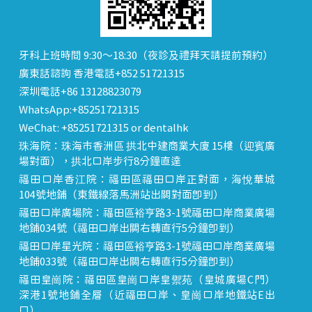
牙科上班時間 9:30～18:30（夜診及禮拜天請提前預約）
廣東話諮詢 香港電話+852 51721315
深圳電話+86 13128823079
WhatsApp:+85251721315
WeChat: +85251721315 or dentalhk
珠海院：珠海市香洲區 拱北中建商業大廈 15樓（迎賓廣
場對面），拱北口岸步行8分鐘直達
福田口岸香江院：福田區福田口岸正對面，海悅華城
104號地鋪（東鐵線落馬洲站出關對面即到）
福田口岸廣場院：福田區裕亨路3-1號福田口岸商業廣場
地鋪034號（福田口岸出關右轉直行5分鐘即到）
福田口岸星光院：福田區裕亨路3-1號福田口岸商業廣場
地鋪033號（福田口岸出關右轉直行5分鐘即到）
福田皇崗院：福田區皇崗口岸皇禦苑（皇城廣場C門）
深港1號地鋪全層（近福田口岸、皇崗口岸地鐵站E出
口）