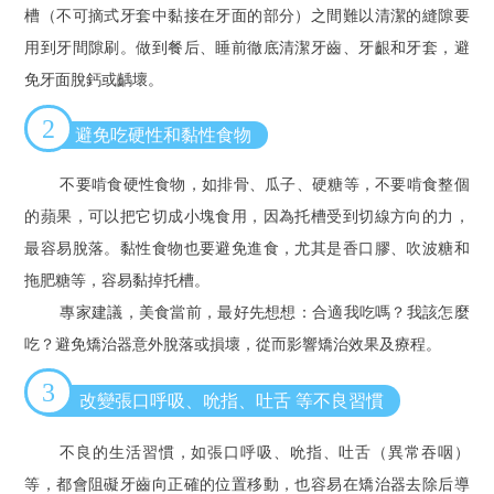
槽（不可摘式牙套中黏接在牙面的部分）之間難以清潔的縫隙要
用到牙間隙刷。做到餐后、睡前徹底清潔牙齒、牙齦和牙套，避
免牙面脫鈣或齲壞。
2
避免吃硬性和黏性食物
不要啃食硬性食物，如排骨、瓜子、硬糖等，不要啃食整個
的蘋果，可以把它切成小塊食用，因為托槽受到切線方向的力，
最容易脫落。黏性食物也要避免進食，尤其是香口膠、吹波糖和
拖肥糖等，容易黏掉托槽。
專家建議，美食當前，最好先想想：合適我吃嗎？我該怎麼
吃？避免矯治器意外脫落或損壞，從而影響矯治效果及療程。
3
改變張口呼吸、吮指、吐舌 等不良習慣
不良的生活習慣，如張口呼吸、吮指、吐舌（異常吞咽）
等，都會阻礙牙齒向正確的位置移動，也容易在矯治器去除后導