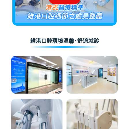
維港口腔環境溫馨·舒適就診