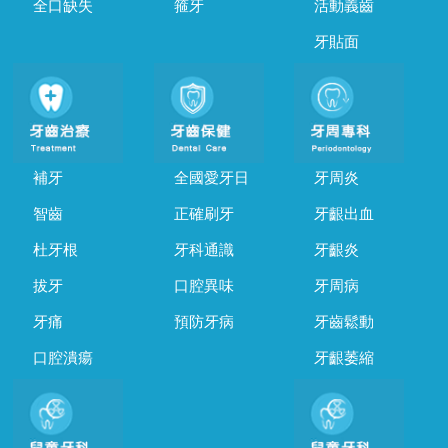
全口缺失
箍牙
活動義齒
牙貼面
補牙
全國愛牙日
牙周炎
智齒
正確刷牙
牙齦出血
杜牙根
牙科通識
牙齦炎
拔牙
口腔異味
牙周病
牙痛
預防牙病
牙齒鬆動
口腔潰瘍
牙齦萎縮