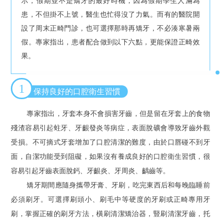
示，假期並不是矯牙的最好時機，因為假期學生人滿為
患，不但掛不上號，醫生也忙得沒了力氣。而有的醫院開
設了周末正畸門診，也可選擇那時再矯牙，不必湊寒暑兩
假。專家指出，患者配合做到以下六點，更能保證正畸效
果。
1
保持良好的口腔衛生習慣
專家指出，牙套本身不會損害牙齒，但是留在牙套上的食物
殘渣容易引起蛀牙、牙齦發炎等病症，表面脫礦會導致牙齒外觀
受損。不可摘式牙套增加了口腔清潔的難度，由於口唇碰不到牙
面，自潔功能受到阻礙，如果沒有養成良好的口腔衛生習慣，很
容易引起牙齒表面脫鈣、牙齦炎、牙周炎、齲齒等。
矯牙期間應隨身攜帶牙膏、牙刷，吃完東西后和每晚臨睡前
必須刷牙。可選擇刷頭小、刷毛中等硬度的牙刷或正畸專用牙
刷，掌握正確的刷牙方法，橫刷清潔矯治器，豎刷清潔牙齒，托