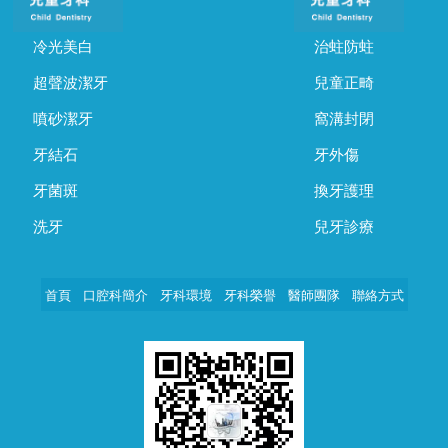
冷光美白
治蛀防蛀
超聲波潔牙
兒童正畸
噴砂潔牙
窩溝封閉
牙結石
牙外傷
牙菌斑
換牙護理
洗牙
兒牙診療
首頁
口腔科簡介
牙科環境
牙科榮譽
醫師團隊
聯絡方式