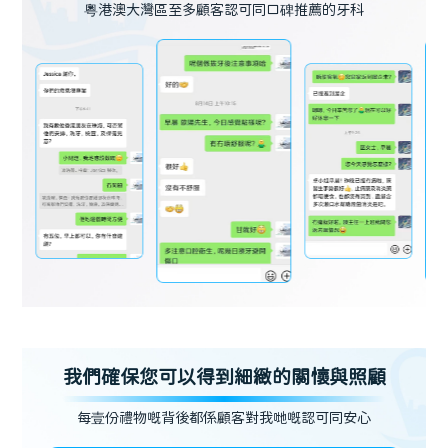
粵港澳大灣區至多顧客認可同口碑推薦的牙科
我們確保您可以得到細緻的關懷與照顧
每壹份禮物嘅背後都係顧客對我哋嘅認可同安心