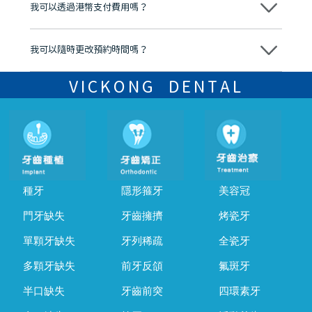
我可以透過港幣支付費用嗎？
可以。維港口腔會按照當日匯率轉算收取費用，而匯率會及時告知客人
我可以隨時更改預約時間嗎？
可以，請盡早通過wechat或whatsapp聯絡我們，告知我們你原本預約
的時間及資料，並且重新預約的日期及時段
VICKONG DENTAL
種牙
隱形箍牙
美容冠
門牙缺失
牙齒擁擠
烤瓷牙
單顆牙缺失
牙列稀疏
全瓷牙
多顆牙缺失
前牙反頜
氟斑牙
半口缺失
牙齒前突
四環素牙