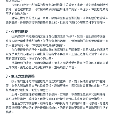
輕這些症狀。
良好的口腔衛生和適當的飲食對身體恢複十分重要。此時，避免硬食和刺激性
食物，合理選擇軟食，可以幫助減少疼痛並加速傷口愈合。喝溫水和冷食也是減輕
不適的有效方法。
通常在拔牙後的幾天至一周內，疼痛和腫脹會逐漸減輕，牙龈的愈合也會讓人
感到舒適。身體的恢複不僅僅是肉體上的，也爲接下來的心理重塑打下了基礎。
2、心靈的轉變
拔牙過程中所經曆的痛苦往往在心靈深處留下烙印，然而，面對這些不適感，
許多人開始學會接受和適應。即使在恢複的過程中，保持積極的心態至關重要。許
多人會意識到，每一次的經曆都是成長的機會。
在心靈轉變的過程中，依賴自身的勇氣和決心至關重要。與家人朋友的溝通可
以提供巨大的心理支持，讓恢複的過程中不再孤單。正是在這樣的交流中，許多人
重新認識了自我，增強了內心的力量。
隨著時間的流逝，情緒開始好轉，很多人開始感受到拔牙所帶來的不僅是身體
上的改變，更是心靈上的淨化和成長，重新煥發了自信。
3、生活方式的調整
拔牙後的生活方式調整也是自信之旅的重要一環。爲了保持愈合後的口腔健
康，許多人開始重視自己的飲食習慣。添加更多維生素和礦物質豐富的食物，可以
幫助身體快速恢複，促進牙龈愈合。
此外，口腔護理的習慣也需得到提升。定期的，不僅要注意刷牙和使用牙線，
還可以定期進行口腔檢查，保持良好的口腔衛生是預防未來問題的最佳措施。
在生活方式的調整中，鍛煉身體和保持良好的作息規律同樣不可忽視。身體的
健康狀態對心理自信的提升是相輔相成的，強健的體魄更能讓自己勇敢面對生活的
挑戰。