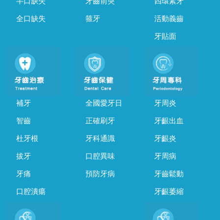
半口缺失
牙齒前突
四環素牙
全口缺失
箍牙
活動義齒
牙貼面
補牙
全國愛牙日
牙周炎
智齒
正確刷牙
牙齦出血
杜牙根
牙科通識
牙齦炎
拔牙
口腔異味
牙周病
牙痛
預防牙病
牙齒鬆動
口腔潰瘍
牙齦萎縮