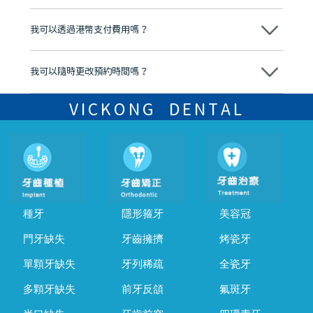
分放心
不會，治療前我們會詳細說明治療方案及對應的價錢，顧客同意並簽字
後，我們才會正式進行診療服務
我可以透過港幣支付費用嗎？
可以。維港口腔會按照當日匯率轉算收取費用，而匯率會及時告知客人
我可以隨時更改預約時間嗎？
可以，請盡早通過wechat或whatsapp聯絡我們，告知我們你原本預約
的時間及資料，並且重新預約的日期及時段
VICKONG DENTAL
種牙
隱形箍牙
美容冠
門牙缺失
牙齒擁擠
烤瓷牙
單顆牙缺失
牙列稀疏
全瓷牙
多顆牙缺失
前牙反頜
氟斑牙