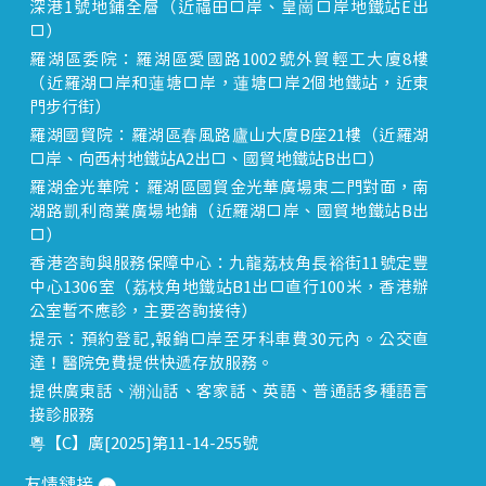
深港1號地鋪全層（近福田口岸、皇崗口岸地鐵站E出
口）
羅湖區委院：羅湖區愛國路1002號外貿輕工大廈8樓
（近羅湖口岸和蓮塘口岸，蓮塘口岸2個地鐵站，近東
門步行街）
羅湖國貿院：羅湖區春風路廬山大廈B座21樓（近羅湖
口岸、向西村地鐵站A2出口、國貿地鐵站B出口）
羅湖金光華院：羅湖區國貿金光華廣場東二門對面，南
湖路凱利商業廣場地鋪（近羅湖口岸、國貿地鐵站B出
口）
香港咨詢與服務保障中心：九龍荔枝角長裕街11號定豐
中心1306室（荔枝角地鐵站B1出口直行100米，香港辦
公室暫不應診，主要咨詢接待）
提示：預約登記,報銷口岸至牙科車費30元內。公交直
達！醫院免費提供快遞存放服務。
提供廣東話、潮汕話、客家話、英語、普通話多種語言
接診服務
粵【C】廣[2025]第11-14-255號
友情鏈接