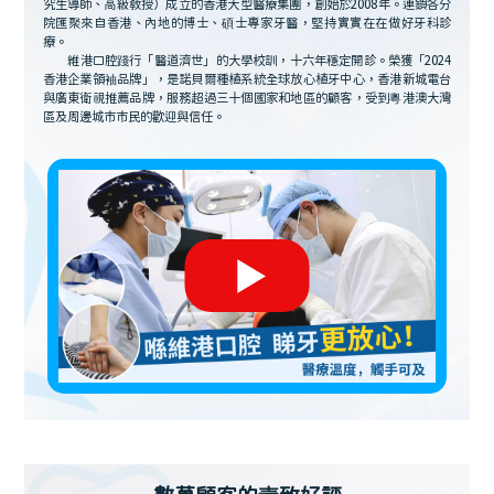
究生導師、高級教授）成立的香港大型醫療集團，創始於2008年。連鎖各分
院匯聚來自香港、內地的博士、碩士專家牙醫，堅持實實在在做好牙科診
療。
維港口腔踐行「醫道濟世」的大學校訓，十六年穩定開診。榮獲「2024
香港企業領袖品牌」，是諾貝爾種植系統全球放心植牙中心，香港新城電台
與廣東衛視推薦品牌，服務超過三十個國家和地區的顧客，受到粵港澳大灣
區及周邊城市市民的歡迎與信任。