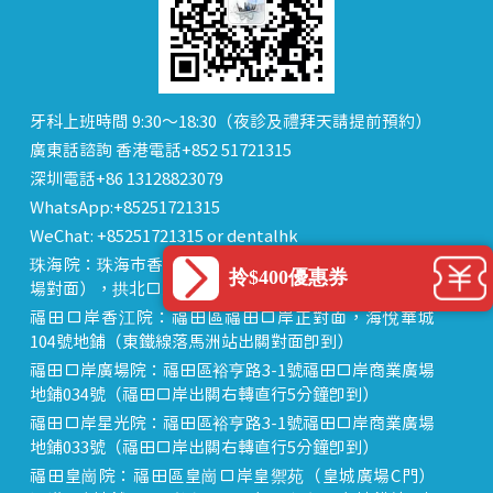
牙科上班時間 9:30～18:30（夜診及禮拜天請提前預約）
廣東話諮詢 香港電話+852 51721315
深圳電話+86 13128823079
WhatsApp:+85251721315
WeChat: +85251721315 or dentalhk
珠海院：珠海市香洲區 拱北中建商業大廈 15樓（迎賓廣
拎$400優惠券
場對面），拱北口岸步行8分鐘直達
福田口岸香江院：福田區福田口岸正對面，海悅華城
104號地鋪（東鐵線落馬洲站出關對面即到）
福田口岸廣場院：福田區裕亨路3-1號福田口岸商業廣場
地鋪034號（福田口岸出關右轉直行5分鐘即到）
福田口岸星光院：福田區裕亨路3-1號福田口岸商業廣場
地鋪033號（福田口岸出關右轉直行5分鐘即到）
福田皇崗院：福田區皇崗口岸皇禦苑（皇城廣場C門）