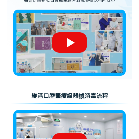
每壹份禮物嘅背後都係顧客對我哋嘅認可同安心
維港口腔醫療級器械消毒流程