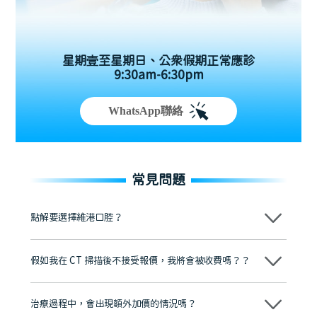
星期壹至星期日、公眾假期正常應診
9:30am-6:30pm
WhatsApp聯絡
常見問題
點解要選擇維港口腔？
維港口腔踐行「醫道濟世」的大學校訓，各分院匯聚來自香港、內地的
博士碩士高資歷牙醫，十七年穩定開診。榮獲「2024香港企業領袖品
假如我在 CT 掃描後不接受報價，我將會被收費嗎？？
牌」、「2025香港企業領袖品牌」，是諾貝爾種植系統全球放心植牙中
心，香港新城電台與廣東衛視推薦品牌
不會！只要未開始實際服務之前，你不會被收取任何費用。
至今已服務超過三十個國家和地區的顧客，受到粵港澳大灣區及周邊城
市市民極高的口碑評價及信任推薦 珠海、深圳設有八大分院，香港亦設
治療過程中，會出現額外加價的情況嗎？
有咨詢及服務保障中心，有任何問題都可以隨時預約免費咨詢，讓人十