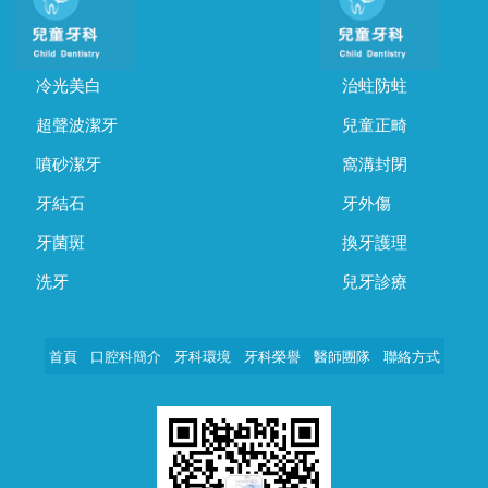
冷光美白
治蛀防蛀
超聲波潔牙
兒童正畸
噴砂潔牙
窩溝封閉
牙結石
牙外傷
牙菌斑
換牙護理
洗牙
兒牙診療
首頁
口腔科簡介
牙科環境
牙科榮譽
醫師團隊
聯絡方式