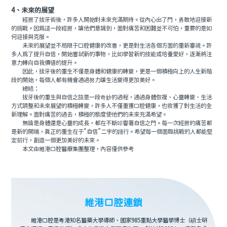
4、未來的展望
經曆了拔牙術後，許多人開始對未來充滿期待。從內心出了門，勇敢地迎接新
的挑戰。因爲這一段經曆，讓他們意識到，面對痛苦和困難並不可怕，重要的是如
何迎接與克服。
未來的展望並不局限于口腔健康的改善，更是對生活各個方面的重新審視。許
多人爲了提升自信，開始嘗試新的事物，比如學習新的技能或培養愛好，逐漸將注
意力轉向自我價值的提升。
因此，拔牙後的重生不僅是身體和健康的轉變，更是一個積極向上的人生新階
段的開始，每個人都有機會通過努力讓生活變得更加美好。
總結：
拔牙後的重生與自信之旅是一段奇妙的過程，通過身體恢複、心靈轉變、生活
方式調整和未來展望的積極轉變，許多人不僅重獲口腔健康，也收獲了對生活的全
新理解。面對痛苦的過去，積極的態度使他們的未來充滿希望。
無論是身體還是心靈的成長，都在不斷叩響著自信之門。每一次經曆的痛苦都
是新的開端，真正的重生在于“自信”二字的踐行。希望每一個面臨挑戰的人都能堅
定前行，創造一個更加美好的未來。
本文由維港口腔醫療集團整理，內容僅供參考
維港口腔連鎖
維港口腔是粵港知名醫藥大學導師、國家985重點大學醫學博士（碩士研