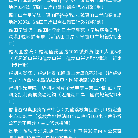
福田口岸廣場院：福田區裕亨路3-1號福田口岸商業廣場
地鋪034號（福田口岸出關右轉直行5分鐘即到）
福田口岸星光院：福田區裕亨路3-1號福田口岸商業廣場
地鋪033號（福田口岸出關右轉直行5分鐘即到）
福田皇崗院：福田區皇崗口岸皇禦苑（皇城廣場C門）
深港1號地鋪全層（近福田口岸、皇崗口岸地鐵站E出
口）
羅湖區委院：羅湖區愛國路1002號外貿輕工大廈8樓
（近羅湖口岸和蓮塘口岸，蓮塘口岸2個地鐵站，近東
門步行街）
羅湖國貿院：羅湖區春風路廬山大廈B座21樓（近羅湖
口岸、向西村地鐵站A2出口、國貿地鐵站B出口）
羅湖金光華院：羅湖區國貿金光華廣場東二門對面，南
湖路凱利商業廣場地鋪（近羅湖口岸、國貿地鐵站B出
口）
香港咨詢與服務保障中心：九龍荔枝角長裕街11號定豐
中心1306室（荔枝角地鐵站B1出口直行100米，香港辦
公室暫不應診，主要咨詢接待）
提示：預約登記,報銷口岸至牙科車費30元內。公交直