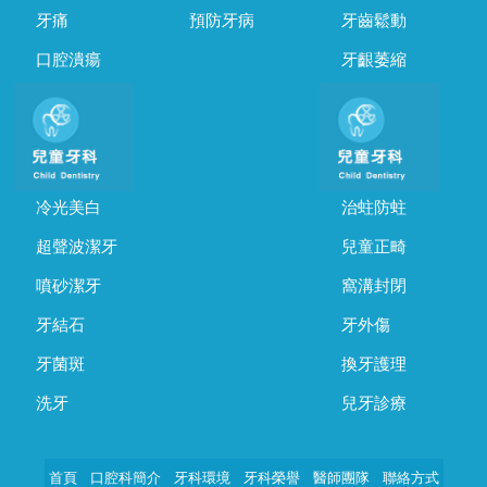
牙痛
預防牙病
牙齒鬆動
口腔潰瘍
牙齦萎縮
冷光美白
治蛀防蛀
超聲波潔牙
兒童正畸
噴砂潔牙
窩溝封閉
牙結石
牙外傷
牙菌斑
換牙護理
洗牙
兒牙診療
首頁
口腔科簡介
牙科環境
牙科榮譽
醫師團隊
聯絡方式