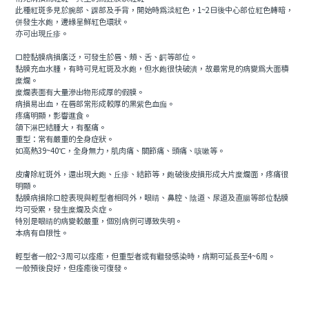
此種紅斑多見於腕部、踝部及手背，開始時為淡紅色，1~2日後中心部位紅色轉暗，
併發生水皰，邊緣呈鮮紅色環狀。
亦可出現丘疹。
口腔黏膜病損廣泛，可發生於唇、頰、舌、齶等部位。
黏膜充血水腫，有時可見紅斑及水皰，但水皰很快破潰，故最常見的病變為大面積
糜爛。
糜爛表面有大量滲出物形成厚的假膜。
病損易出血，在唇部常形成較厚的黑紫色血痂。
疼痛明顯，影響進食。
頜下淋巴結腫大，有壓痛。
重型：常有嚴重的全身症狀。
如高熱39~40℃，全身無力，肌肉痛、關節痛、頭痛、咳嗽等。
皮膚除紅斑外，還出現大皰、丘疹、結節等，皰破後皮損形成大片糜爛面，疼痛很
明顯。
黏膜病損除口腔表現與輕型者相同外，眼睛、鼻腔、陰道、尿道及直腸等部位黏膜
均可受累，發生糜爛及炎症。
特別是眼睛的病變較嚴重，個別病例可導致失明。
本病有自限性。
輕型者一般2~3周可以痊癒，但重型者或有繼發感染時，病期可延長至4~6周。
一般預後良好，但痊癒後可復發。