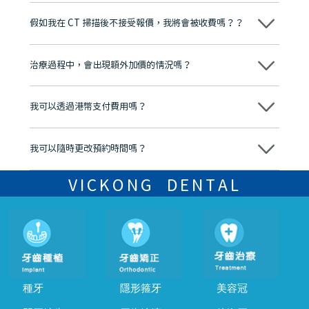
維港口腔踐行「醫道濟世」的大學校訓，各分院匯聚來自香港、內地的
博士碩士高資歷牙醫，十七年穩定開診。榮獲「2024香港企業領袖品
假如我在 CT 掃描後不接受報價，我將會被收費嗎？？
牌」、「2025香港企業領袖品牌」，是諾貝爾種植系統全球放心植牙中
心，香港新城電台與廣東衛視推薦品牌
不會！只要未開始實際服務之前，你不會被收取任何費用。
至今已服務超過三十個國家和地區的顧客，受到粵港澳大灣區及周邊城
市市民極高的口碑評價及信任推薦 珠海、深圳設有八大分院，香港亦設
治療過程中，會出現額外加價的情況嗎？
有咨詢及服務保障中心，有任何問題都可以隨時預約免費咨詢，讓人十
分放心
不會，治療前我們會詳細說明治療方案及對應的價錢，顧客同意並簽字
後，我們才會正式進行診療服務
我可以透過港幣支付費用嗎？
可以。維港口腔會按照當日匯率轉算收取費用，而匯率會及時告知客人
我可以隨時更改預約時間嗎？
可以，請盡早通過wechat或whatsapp聯絡我們，告知我們你原本預約
的時間及資料，並且重新預約的日期及時段
VICKONG DENTAL
種牙
隱形箍牙
美容冠