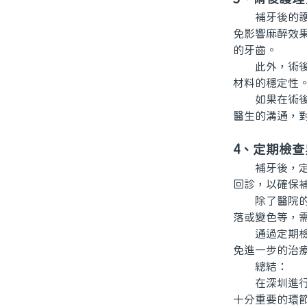
補牙後的護理
免影響麻醉效
的牙齒。
此外，術後應
材料的穩定性
如果在術後體
醫生的溝通，
4、定期檢查
補牙後，定期
回診，以確保
除了醫院的定
落或變色等，
通過定期檢查
免進一步的治
總結：
在深圳進行牙
十分重要的環