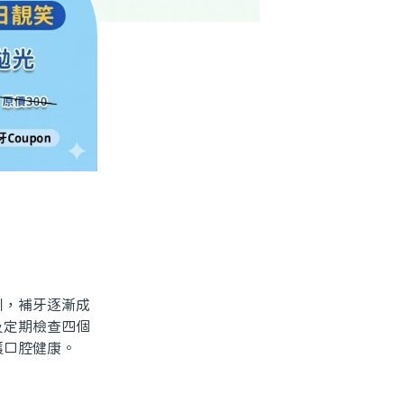
，補牙逐漸成
及定期檢查四個
護口腔健康。