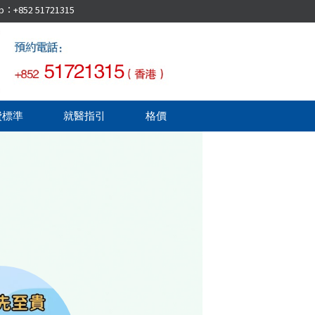
52 51721315
費標準
就醫指引
格價