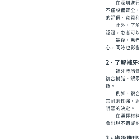
在深圳進行補
不僅設備齊全
的評價、資質
此外，了解醫
認證，患者可
最後，患者還
心，同時也影
2、了解補牙
補牙時所使用
複合樹脂、銀
擇。
例如，複合樹
其耐磨性強，
明智的決定。
在選擇材料的
會出現不適或
3、術後護理