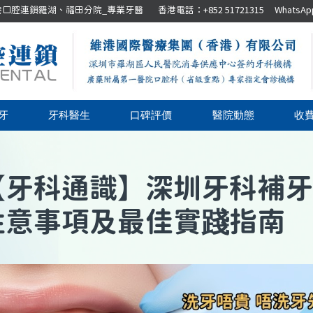
腔連鎖羅湖、福田分院_專業牙醫 香港電話：+852 51721315 WhatsApp：+8
牙
牙科醫生
口碑評價
醫院動態
收
【
牙科通識
】
深圳牙科補牙
注意事項及最佳實踐指南