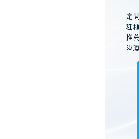
定
種
推
港