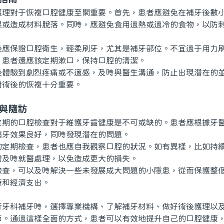
對于恢複口腔健康至關重要。首先，患者應避免在補牙後數小
果或造成材料脫落。同時，應避免食用過熱或過冷的食物，以防
保證口腔衛生，輕柔刷牙，尤其是補牙部位。不宜過于用力刷
。患者還應該定期漱口，保持口腔的清潔。
驗到劇烈疼痛或不適感，及時與醫生溝通，防止出現潛在的並
對術後的恢複十分重要。
與隨訪
的口腔檢查對于維護牙齒健康是不可或缺的。患者應根據牙醫
補牙效果良好，同時發現潛在的問題。
期檢查，患者也應自我觀察口腔的狀況。如有異樣，比如持續
需及時就醫處理，以免造成更大的損失。
，可以及時解決一些未發展成大問題的小隱患，從而保護整個
療和經濟支出。
科補牙時，選擇專業機構、了解補牙材料、做好術後護理以及
節。通過這樣全面的方式，患者可以有效地提升自己的口腔健康