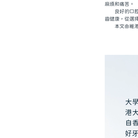
麻煩和痛苦。
良好的口腔衛
齒健康，從選
本文由維港口
大
港
自
好