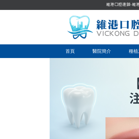
維港口腔連鎖-維港口
首頁
醫院簡介
種植