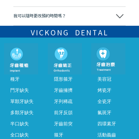
可以。維港口腔會按照當日匯率轉算收取費用，而匯率會及時告知客人
我可以隨時更改預約時間嗎？
可以，請盡早通過wechat或whatsapp聯絡我們，告知我們你原本預約
的時間及資料，並且重新預約的日期及時段
VICKONG DENTAL
種牙
隱形箍牙
美容冠
門牙缺失
牙齒擁擠
烤瓷牙
單顆牙缺失
牙列稀疏
全瓷牙
多顆牙缺失
前牙反頜
氟斑牙
半口缺失
牙齒前突
四環素牙
全口缺失
箍牙
活動義齒