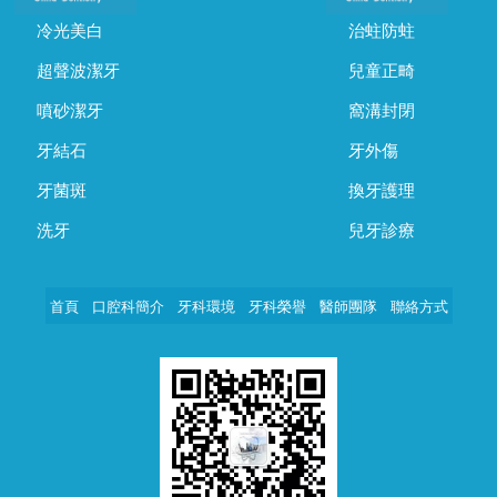
冷光美白
治蛀防蛀
超聲波潔牙
兒童正畸
噴砂潔牙
窩溝封閉
牙結石
牙外傷
牙菌斑
換牙護理
洗牙
兒牙診療
首頁
口腔科簡介
牙科環境
牙科榮譽
醫師團隊
聯絡方式