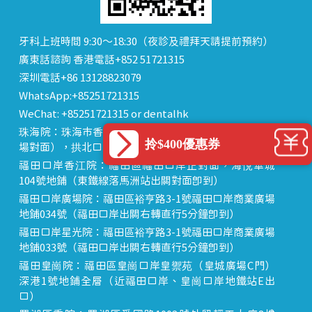
牙科上班時間 9:30～18:30（夜診及禮拜天請提前預約）
廣東話諮詢 香港電話+852 51721315
深圳電話+86 13128823079
WhatsApp:+85251721315
WeChat: +85251721315 or dentalhk
珠海院：珠海市香洲區 拱北中建商業大廈 15樓（迎賓廣
拎$400優惠券
場對面），拱北口岸步行8分鐘直達
福田口岸香江院：福田區福田口岸正對面，海悅華城
104號地鋪（東鐵線落馬洲站出關對面即到）
福田口岸廣場院：福田區裕亨路3-1號福田口岸商業廣場
地鋪034號（福田口岸出關右轉直行5分鐘即到）
福田口岸星光院：福田區裕亨路3-1號福田口岸商業廣場
地鋪033號（福田口岸出關右轉直行5分鐘即到）
福田皇崗院：福田區皇崗口岸皇禦苑（皇城廣場C門）
深港1號地鋪全層（近福田口岸、皇崗口岸地鐵站E出
口）