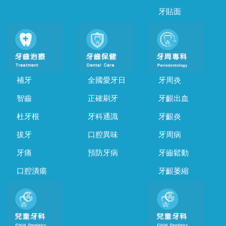
牙貼面
補牙
全國愛牙日
牙周炎
智齒
正確刷牙
牙齦出血
杜牙根
牙科通識
牙齦炎
拔牙
口腔異味
牙周病
牙痛
預防牙病
牙齒鬆動
口腔潰瘍
牙齦萎縮