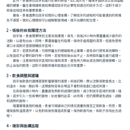
此外，患者應在拔牙前進行必要的檢查，如口腔X光，確保牙齒狀況以及周圍組
織的健康。醫生會根據檢查結果確認拔牙的必要性和適合的拔牙方式，這對于減少
術後並發症具有重要意義。
最後，患者還應在拔牙前做好心理准備，了解拔牙的過程和可能會遇到的疼痛
及不適感。做好心理建設可以緩解緊張情緒，提升治療的配合度。
2、術後的自我護理方法
拔牙後，患者需要特別注意自我護理。首先，術後24小時內要盡量減少劇烈的
活動，以避免出血。同時，要遵循醫生的指導，保持牙齒周圍的清潔，但避免使用
漱口水或刷牙直接接觸拔牙區域。
其次，若感到疼痛，可按照醫生的建議服用止痛藥。避免自行使用其他藥物，
以免造成不必要的副作用。同時，若發現術後出血不止，及時聯系醫生進行處理。
最後，注意保持拔牙區域的幹燥與清潔，避免用力吸吮或舌頭的直接接觸，以
防止血塊的脫落，這對于減輕疼痛和促進愈合非常重要。
3、飲食調整與建議
拔牙後飲食的選擇直接影響康複的速度。術後初期，應以流質或軟食爲主，比
如溫水、米糊、酸奶等，這類食物容易吞咽且不會對術後創口造成刺激。
在術後幾個小時內，盡量避免熱飲和過硬的食物，減少對拔牙區域的刺激。隨
後，逐步引入一些易嚼的食物，如煮爛的蔬菜、碎肉等，但仍需要避免過辣、過酸
和過熱的食物。
隨著康複進程的推進，患者可根據自己的情況適量恢複至正常飲食。然而，需
確保食物溫度適中，以免對術後恢複造成影響。保持飲食均衡，有助于加快愈合過
程。
4、複診與後續追蹤