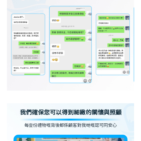
我們確保您可以得到細緻的關懷與照顧
每壹份禮物嘅背後都係顧客對我哋嘅認可同安心