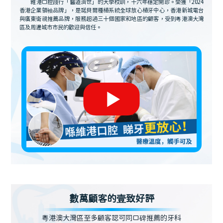
維港口腔踐行「醫道濟世」的大學校訓，十六年穩定開診。榮獲「2024
香港企業領袖品牌」，是諾貝爾種植系統全球放心植牙中心，香港新城電台
與廣東衛視推薦品牌，服務超過三十個國家和地區的顧客，受到粵港澳大灣
區及周邊城市市民的歡迎與信任。
數萬顧客的壹致好評
粵港澳大灣區至多顧客認可同口碑推薦的牙科