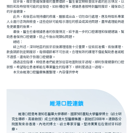
拔牙後，複診是確保康複的重要環節。醫生會定期檢查拔牙處的愈合情況，以
預防和及時發現可能的並發症，如幹槽症等。建議患者按時到醫院複診，確保自己
的牙齒健康。
此外，術後若出現持續的疼痛、腫脹或出血，切勿自行處理，應及時聯系專業
人士進行咨詢與檢查。這些症狀可能暗示潛在的感染或其他問題，盡早處理能夠避
免更嚴重的後果。
最後，醫生也會根據患者的恢複情況，給予進一步的口腔護理和保健建議，幫
助患者保持口腔健康，防止今後出現類似問題。
總結：
綜上所述，深圳地區的拔牙前後護理措施十分重要。從術前准備、術後護理、
飲食調節到定期複診，每個環節都不可忽視。合理有效的護理不僅能幫助患者減輕
不適感，還有助于恢複口腔健康。
通過這些指導，相信患者們能更加從容地面對拔牙過程，順利恢複健康的口腔
狀態。希望每位患者都能在專業醫生的指導下，順利度過這一過程。
本文由維港口腔醫療集團整理，內容僅供參考
維港口腔連鎖
維港口腔是粵港知名醫藥大學導師、國家985重點大學醫學博士（碩士研
究生導師、高級教授）成立的香港大型醫療集團，創始於2008年。連鎖各分
院匯聚來自香港、內地的博士、碩士專家牙醫，堅持實實在在做好牙科診
療。