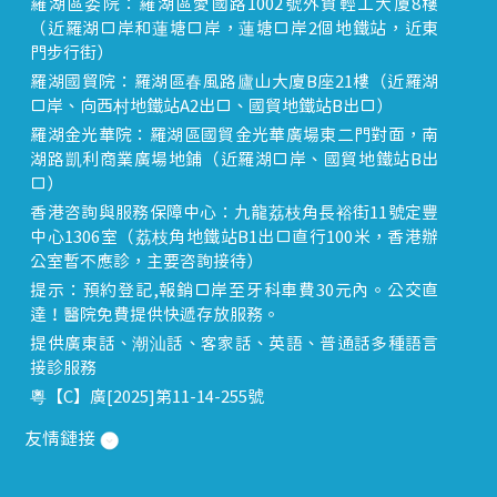
羅湖區委院：羅湖區愛國路1002號外貿輕工大廈8樓
（近羅湖口岸和蓮塘口岸，蓮塘口岸2個地鐵站，近東
門步行街）
羅湖國貿院：羅湖區春風路廬山大廈B座21樓（近羅湖
口岸、向西村地鐵站A2出口、國貿地鐵站B出口）
羅湖金光華院：羅湖區國貿金光華廣場東二門對面，南
湖路凱利商業廣場地鋪（近羅湖口岸、國貿地鐵站B出
口）
香港咨詢與服務保障中心：九龍荔枝角長裕街11號定豐
中心1306室（荔枝角地鐵站B1出口直行100米，香港辦
公室暫不應診，主要咨詢接待）
提示：預約登記,報銷口岸至牙科車費30元內。公交直
達！醫院免費提供快遞存放服務。
提供廣東話、潮汕話、客家話、英語、普通話多種語言
接診服務
粵【C】廣[2025]第11-14-255號
友情鏈接