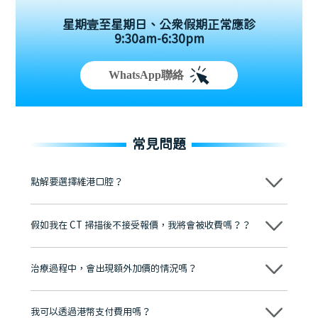
星期壹至星期日、公眾假期正常應診
9:30am-6:30pm
WhatsApp聯絡
常見問題
點解要選擇維港口腔？
維港口腔踐行「醫道濟世」的大學校訓，各分院匯聚來自香港、內地的
博士碩士高資歷牙醫，十七年穩定開診。榮獲「2024香港企業領袖品
假如我在 CT 掃描後不接受報價，我將會被收費嗎？？
牌」、「2025香港企業領袖品牌」，是諾貝爾種植系統全球放心植牙中
心，香港新城電台與廣東衛視推薦品牌
不會！只要未開始實際服務之前，你不會被收取任何費用。
至今已服務超過三十個國家和地區的顧客，受到粵港澳大灣區及周邊城
市市民極高的口碑評價及信任推薦 珠海、深圳設有八大分院，香港亦設
治療過程中，會出現額外加價的情況嗎？
有咨詢及服務保障中心，有任何問題都可以隨時預約免費咨詢，讓人十
分放心
不會，治療前我們會詳細說明治療方案及對應的價錢，顧客同意並簽字
後，我們才會正式進行診療服務
我可以透過港幣支付費用嗎？