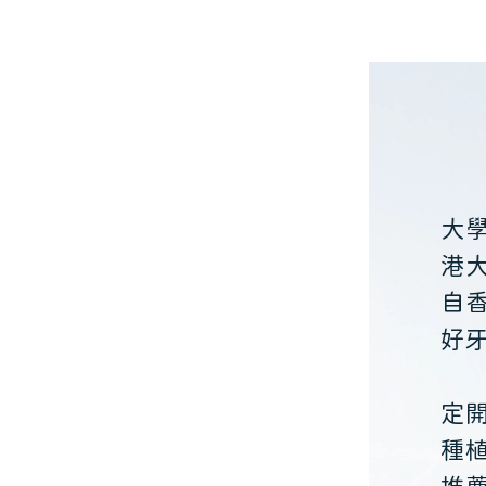
大
港
自
好
定
種