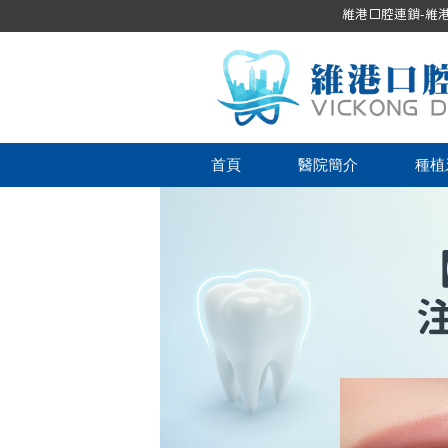
維港口腔連鎖-維港口
首頁
醫院簡介
種植