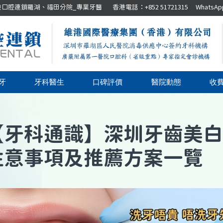
腔連鎖羅湖、福田分院_專業牙醫 香港電話：+852 51721315 WhatsApp：+8
牙
牙科醫生
口碑評價
醫院動態
收
【
牙科通識
】
深圳牙齒美白
注意事項及推薦方案一覽