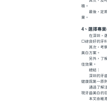
其次，及時使
積。
最後，定期進
果。
4、選擇專業
在深圳，選擇
口碑良好的牙
其次，考察牙
美白方案。
另外，了解機
佳效果。
總結：
深圳的牙齒美
健康爲第一原
通過了解注意
現牙齒美白的
本文由維港口