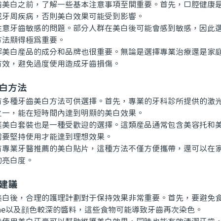
白之前，了解一些基本注意事項至關重要。首先，口腔健康是
或牙周疾病，否則美白效果可能受到影響。
牙齒敏感的問題。部分人群在美白後可能會感到敏感，因此選
方法顯得極爲重要。
白産品的成分和品牌也很重要。無論是選擇專業治療還是家庭
有效，避免過度使用造成牙齒損傷。
白方法
種牙齒美白方法可供選擇。首先，專業的牙科診所提供的激光
之一，能在短時間內達到明顯的美白效果。
白套裝也是一種受歡迎的選擇。這類産品通常包含美容托和美
需要堅持使用才能達到理想效果。
業牙醫推薦的美白貼片，這種方法不僅方便攜帶，還可以在家
的亮白度。
建議
後，合理的護理計劃對于保持效果非常重要。首先，要避免食
ine以及顔色較深的醬料，這些食物可能導致牙齒再次染色。