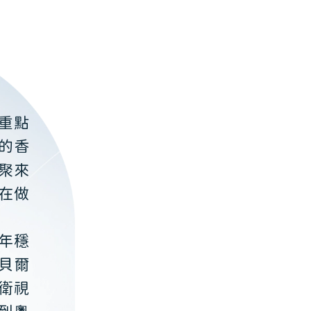
重點
的香
聚來
在做
年穩
貝爾
衛視