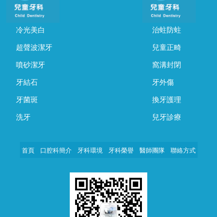
冷光美白
治蛀防蛀
超聲波潔牙
兒童正畸
噴砂潔牙
窩溝封閉
牙結石
牙外傷
牙菌斑
換牙護理
洗牙
兒牙診療
首頁
口腔科簡介
牙科環境
牙科榮譽
醫師團隊
聯絡方式