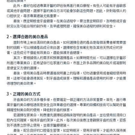
腔造成損傷。
此外，最好在經過專業牙醫的評估後再進行美白療程。有些人可能有牙齒敏感
或其他牙齒問題，選擇不當的美白方法可能會加劇這些問題。因此，針對每個人的
口腔狀況，尋求專業建議尤為重要。
最後，應定期檢查牙齒健康。在美白過程中，要注意定期回診，及時檢視牙齒
狀況以及可能出現的副作用，及早處理問題，確保美白過程的順利和安全。
2、選擇合適的美白產品
面對市場上琳琅滿目的美白產品，如何選擇合適的產品是每個消費者都需要面
對的挑戰。可以根據產品成分來篩選，選擇那些含有氟化物及其他天然成分的牙
膏，這些成分不僅能有效美白，還能保護牙齒健康。
其次，要根據個人的需求和預算選擇產品。如果時間充裕，可以選擇在牙醫診
所進行專業美白；若希望自行在家進行美白，市面上許多品牌的美白貼片或凝膠則
是便宜又方便的選擇。
最後，使用美白產品時要遵循說明書上的指導，切勿過量使用或者縮短使用時
間，這樣可能會適得其反，對牙齒造成損害。理解和遵循產品使用的科學，才能獲
得理想的美白效果。
3、正確的美白方式
牙齒美白的方法多種多樣，但要確定一個正確的方法非常重要。首先，進行專
業牙醫的美白療程通常是安全且效果最佳的選擇。專業的設備和技術可以幫助牙醫
精確控制美白劑的使用，降低對牙齒的損害。
若選擇在家美白，則應優先選擇經過臨床證明的美白產品，並在使用前清除口
腔內任何雜質，保持牙齒的潔淨。此外，每次美白後應注意觀察牙齒的反應，若感
到不適應立即停止使用，並尋求醫療建議。
最後，配合良好的口腔衛生習慣，如定時刷牙、使用牙線等，才能持久保持美