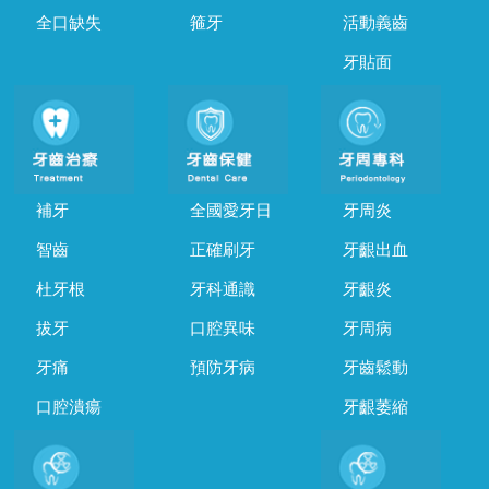
全口缺失
箍牙
活動義齒
牙貼面
補牙
全國愛牙日
牙周炎
智齒
正確刷牙
牙齦出血
杜牙根
牙科通識
牙齦炎
拔牙
口腔異味
牙周病
牙痛
預防牙病
牙齒鬆動
口腔潰瘍
牙齦萎縮