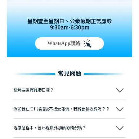
星期壹至星期日、公眾假期正常應診
9:30am-6:30pm
WhatsApp聯絡
常見問題
點解要選擇維港口腔？
維港口腔踐行「醫道濟世」的大學校訓，各分院匯聚來自香港、內地的
博士碩士高資歷牙醫，十七年穩定開診。榮獲「2024香港企業領袖品
假如我在 CT 掃描後不接受報價，我將會被收費嗎？？
牌」、「2025香港企業領袖品牌」，是諾貝爾種植系統全球放心植牙中
心，香港新城電台與廣東衛視推薦品牌
不會！只要未開始實際服務之前，你不會被收取任何費用。
至今已服務超過三十個國家和地區的顧客，受到粵港澳大灣區及周邊城
市市民極高的口碑評價及信任推薦 珠海、深圳設有八大分院，香港亦設
治療過程中，會出現額外加價的情況嗎？
有咨詢及服務保障中心，有任何問題都可以隨時預約免費咨詢，讓人十
分放心
不會，治療前我們會詳細說明治療方案及對應的價錢，顧客同意並簽字