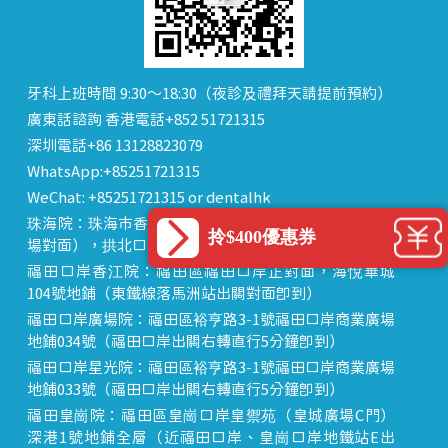
牙科上班時間 9:30～18:30（夜診及禮拜天請提前預約）
廣東話諮詢 香港電話+852 51721315
深圳電話+86 13128823079
WhatsApp:+85251721315
WeChat: +85251721315 or dentalhk
珠海院：珠海市香洲區 拱北中建商業大廈 15樓（迎賓廣
拎$400優惠券
場對面），拱北口岸步行8分鐘直達
福田口岸香江院：福田區福田口岸正對面，海悅華城
104號地鋪（東鐵線落馬洲站出關對面即到）
福田口岸廣場院：福田區裕亨路3-1號福田口岸商業廣場
地鋪034號（福田口岸出關右轉直行5分鐘即到）
福田口岸星光院：福田區裕亨路3-1號福田口岸商業廣場
地鋪033號（福田口岸出關右轉直行5分鐘即到）
福田皇崗院：福田區皇崗口岸皇禦苑（皇城廣場C門）
深港1號地鋪全層（近福田口岸、皇崗口岸地鐵站E出