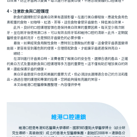
白效果，防止牙齒再次變黃。每次進行牙齒美白後，不應忽視後續的口腔護理。
4、注意飲食與口腔護理
飲食的選擇對於牙齒美白效果有直接影響。在進行美白療程後，應避免食用色
素較重的食物，如咖啡、紅酒、茶等，這些食物會使牙齒變色，降低美白效果。
此外，良好的口腔護理習慣也是保持美白效果的重要因素。每天至少兩次刷
牙，並在刷牙後使用漱口水，可以有效去除牙垢和維持口腔的清新。此外，定期就
醫檢查牙齒和洗牙，也是預防牙齒變色的必要步驟。
最後，如果經常食用酸性食物，應特別注意酸蝕的影響，這會使牙齒表面變得
脆弱，更容易受到著色劑的侵害。合理搭配飲食，才能讓牙齒遲遲保持亮白。
總結：
在深圳進行牙齒美白時，消費者需了解美白的安全性、選擇合適的產品、正確
的美白方式及重視飲食與口腔護理等多方面的重要性。這不僅有助於增加美白的效
果，還能保護牙齒的健康。
美白牙齒是提升自信和美麗的重要方式，但必須謹慎選擇適合自己的方法和產
品。通過合理的護理和專業的指導，您將能夠擁有亮麗的笑容。
本文由維港口腔醫療集團整理，內容僅供參考
維港口腔連鎖
維港口腔是粵港知名醫藥大學導師、國家985重點大學醫學博士（碩士研
究生導師、高級教授）成立的香港大型醫療集團，創始於2008年。連鎖各分