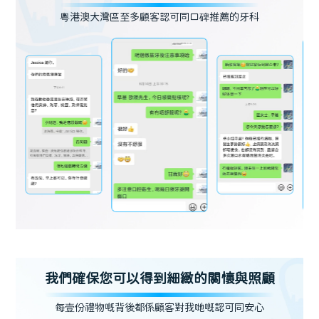
粵港澳大灣區至多顧客認可同口碑推薦的牙科
我們確保您可以得到細緻的關懷與照顧
每壹份禮物嘅背後都係顧客對我哋嘅認可同安心