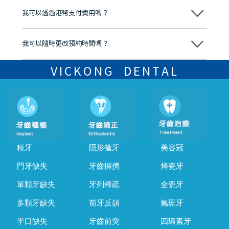
後，我們才會正式進行診療服務
我可以透過港幣支付費用嗎？
可以。維港口腔會按照當日匯率轉算收取費用，而匯率會及時告知客人
我可以隨時更改預約時間嗎？
可以，請盡早通過wechat或whatsapp聯絡我們，告知我們你原本預約
的時間及資料，並且重新預約的日期及時段
VICKONG DENTAL
種牙
隱形箍牙
美容冠
門牙缺失
牙齒擁擠
烤瓷牙
單顆牙缺失
牙列稀疏
全瓷牙
多顆牙缺失
前牙反頜
氟斑牙
半口缺失
牙齒前突
四環素牙