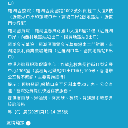
口）
羅湖區委院：羅湖區愛國路1002號外貿輕工大廈8樓
（近羅湖口岸和蓮塘口岸，蓮塘口岸2個地鐵站，近東
門步行街）
羅湖國貿院：羅湖區春風路廬山大廈B座21樓（近羅湖
口岸、向西村地鐵站A2出口、國貿地鐵站B出口）
羅湖金光華院：羅湖區國貿金光華廣場東二門對面，南
湖路凱利商業廣場地鋪（近羅湖口岸、國貿地鐵站B出
口）
香港咨詢與服務保障中心：九龍荔枝角長裕街11號定豐
中心1306室（荔枝角地鐵站B1出口直行100米，香港辦
公室暫不應診，主要咨詢接待）
提示：預約登記,報銷口岸至牙科車費30元內。公交直
達！醫院免費提供快遞存放服務。
提供廣東話、潮汕話、客家話、英語、普通話多種語言
接診服務
粵【C】廣[2025]第11-14-255號
友情鏈接