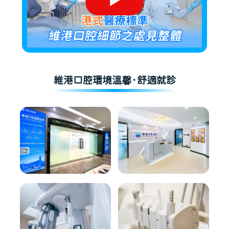
維港口腔環境溫馨·舒適就診