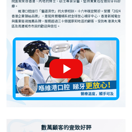
院匯聚來自香港、內地的博士、碩士專家牙醫，堅持實實在在做好牙科診
療。
維港口腔踐行「醫道濟世」的大學校訓，十六年穩定開診。榮獲「2024
香港企業領袖品牌」，是諾貝爾種植系統全球放心植牙中心，香港新城電台
與廣東衛視推薦品牌，服務超過三十個國家和地區的顧客，受到粵港澳大灣
區及周邊城市市民的歡迎與信任。
數萬顧客的壹致好評