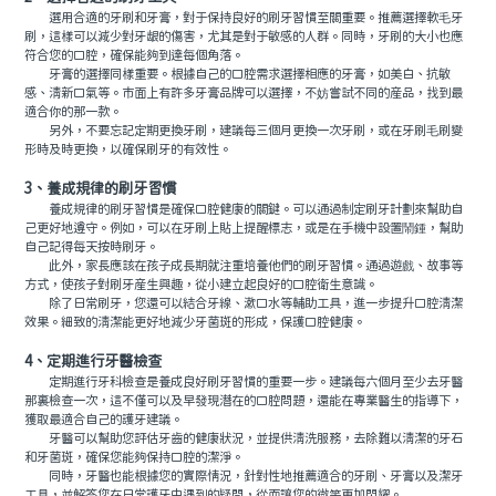
選用合適的牙刷和牙膏，對于保持良好的刷牙習慣至關重要。推薦選擇軟毛牙
刷，這樣可以減少對牙龈的傷害，尤其是對于敏感的人群。同時，牙刷的大小也應
符合您的口腔，確保能夠到達每個角落。
牙膏的選擇同樣重要。根據自己的口腔需求選擇相應的牙膏，如美白、抗敏
感、清新口氣等。市面上有許多牙膏品牌可以選擇，不妨嘗試不同的産品，找到最
適合你的那一款。
另外，不要忘記定期更換牙刷，建議每三個月更換一次牙刷，或在牙刷毛刷變
形時及時更換，以確保刷牙的有效性。
3、養成規律的刷牙習慣
養成規律的刷牙習慣是確保口腔健康的關鍵。可以通過制定刷牙計劃來幫助自
己更好地遵守。例如，可以在牙刷上貼上提醒標志，或是在手機中設置鬧鍾，幫助
自己記得每天按時刷牙。
此外，家長應該在孩子成長期就注重培養他們的刷牙習慣。通過遊戲、故事等
方式，使孩子對刷牙産生興趣，從小建立起良好的口腔衛生意識。
除了日常刷牙，您還可以結合牙線、漱口水等輔助工具，進一步提升口腔清潔
效果。細致的清潔能更好地減少牙菌斑的形成，保護口腔健康。
4、定期進行牙醫檢查
定期進行牙科檢查是養成良好刷牙習慣的重要一步。建議每六個月至少去牙醫
那裏檢查一次，這不僅可以及早發現潛在的口腔問題，還能在專業醫生的指導下，
獲取最適合自己的護牙建議。
牙醫可以幫助您評估牙齒的健康狀況，並提供清洗服務，去除難以清潔的牙石
和牙菌斑，確保您能夠保持口腔的潔淨。
同時，牙醫也能根據您的實際情況，針對性地推薦適合的牙刷、牙膏以及潔牙
工具，並解答您在日常護牙中遇到的疑問，從而讓您的微笑更加閃耀。