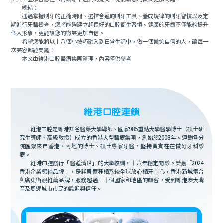
總結：
通過掌握刷牙的正確時間、選擇合適的刷牙工具、養成規律的刷牙習慣以及定
期進行牙醫檢查，您將能夠建立起良好的口腔衛生習慣。健康的牙齒不僅能夠提升
個人形象，更能讓您的微笑更加自信。
希望您能將以上八個小技巧融入到日常生活中，做一個微笑自信的人，讓每一
次笑容都能閃耀！
本文由維港口腔醫療集團整理，內容僅供參考
維港口腔連鎖
維港口腔是粵港知名醫藥大學導師、國家985重點大學醫學博士（碩士研
究生導師、高級教授）成立的香港大型醫療集團，創始於2008年。連鎖各分
院匯聚來自香港、內地的博士、碩士專家牙醫，堅持實實在在做好牙科診
療。
維港口腔踐行「醫道濟世」的大學校訓，十六年穩定開診。榮獲「2024
香港企業領袖品牌」，是諾貝爾種植系統全球放心植牙中心，香港新城電台
與廣東衛視推薦品牌，服務超過三十個國家和地區的顧客，受到粵港澳大灣
區及周邊城市市民的歡迎與信任。