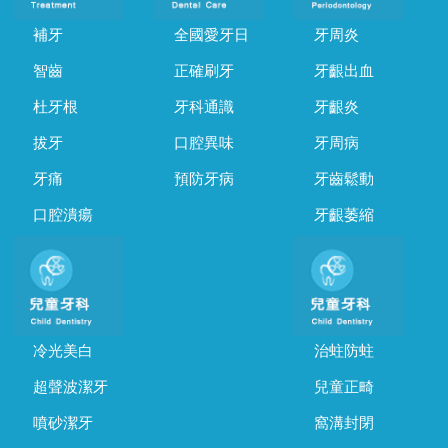
補牙
全國愛牙日
牙周炎
智齒
正確刷牙
牙齦出血
杜牙根
牙科通識
牙齦炎
拔牙
口腔異味
牙周病
牙痛
預防牙病
牙齒鬆動
口腔潰瘍
牙齦萎縮
冷光美白
治蛀防蛀
超聲波潔牙
兒童正畸
噴砂潔牙
窩溝封閉