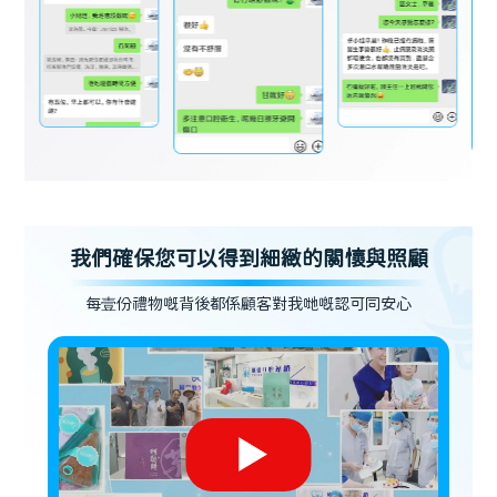
我們確保您可以得到細緻的關懷與照顧
每壹份禮物嘅背後都係顧客對我哋嘅認可同安心