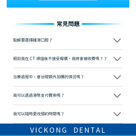
常見問題
點解要選擇維港口腔？
維港口腔踐行「醫道濟世」的大學校訓，各分院匯聚來自香港、內地的
博士碩士高資歷牙醫，十七年穩定開診。榮獲「2024香港企業領袖品
假如我在 CT 掃描後不接受報價，我將會被收費嗎？？
牌」、「2025香港企業領袖品牌」，是諾貝爾種植系統全球放心植牙中
心，香港新城電台與廣東衛視推薦品牌
不會！只要未開始實際服務之前，你不會被收取任何費用。
至今已服務超過三十個國家和地區的顧客，受到粵港澳大灣區及周邊城
市市民極高的口碑評價及信任推薦 珠海、深圳設有八大分院，香港亦設
治療過程中，會出現額外加價的情況嗎？
有咨詢及服務保障中心，有任何問題都可以隨時預約免費咨詢，讓人十
分放心
不會，治療前我們會詳細說明治療方案及對應的價錢，顧客同意並簽字
後，我們才會正式進行診療服務
我可以透過港幣支付費用嗎？
可以。維港口腔會按照當日匯率轉算收取費用，而匯率會及時告知客人
我可以隨時更改預約時間嗎？
可以，請盡早通過wechat或whatsapp聯絡我們，告知我們你原本預約
的時間及資料，並且重新預約的日期及時段
VICKONG DENTAL