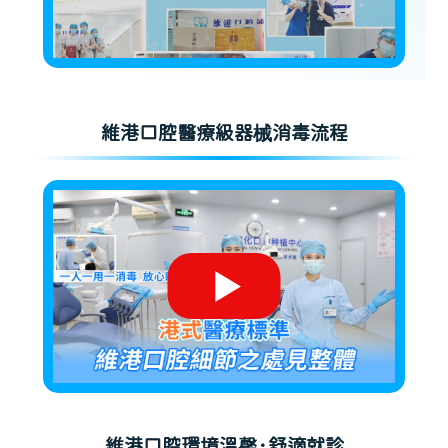
維港口腔醫療級器械消毒流程
維港口腔環境溫馨·舒適就診