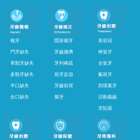
種牙
隱形箍牙
美容冠
門牙缺失
牙齒擁擠
烤瓷牙
單顆牙缺失
牙列稀疏
全瓷牙
多顆牙缺失
前牙反頜
氟斑牙
半口缺失
牙齒前突
四環素牙
全口缺失
箍牙
活動義齒
牙貼面