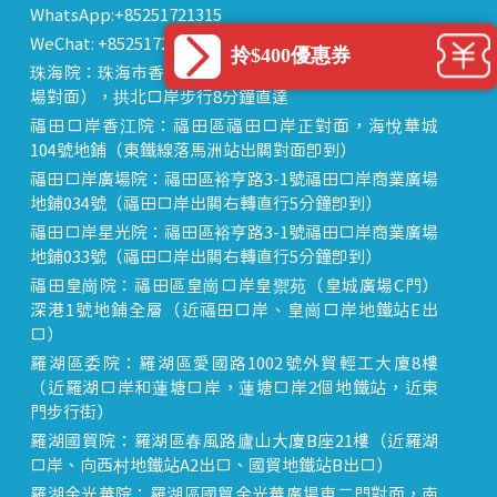
WhatsApp:+85251721315
WeChat: +85251721315 or dentalhk
拎$400優惠券
珠海院：珠海市香洲區 拱北中建商業大廈 15樓（迎賓廣
場對面），拱北口岸步行8分鐘直達
福田口岸香江院：福田區福田口岸正對面，海悅華城
104號地鋪（東鐵線落馬洲站出關對面即到）
福田口岸廣場院：福田區裕亨路3-1號福田口岸商業廣場
地鋪034號（福田口岸出關右轉直行5分鐘即到）
福田口岸星光院：福田區裕亨路3-1號福田口岸商業廣場
地鋪033號（福田口岸出關右轉直行5分鐘即到）
福田皇崗院：福田區皇崗口岸皇禦苑（皇城廣場C門）
深港1號地鋪全層（近福田口岸、皇崗口岸地鐵站E出
口）
羅湖區委院：羅湖區愛國路1002號外貿輕工大廈8樓
（近羅湖口岸和蓮塘口岸，蓮塘口岸2個地鐵站，近東
門步行街）
羅湖國貿院：羅湖區春風路廬山大廈B座21樓（近羅湖
口岸、向西村地鐵站A2出口、國貿地鐵站B出口）
羅湖金光華院：羅湖區國貿金光華廣場東二門對面，南