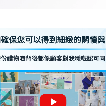
們確保您可以得到細緻的關懷與
壹份禮物嘅背後都係顧客對我哋嘅認可同