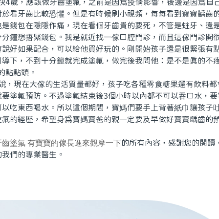
4歲，應該做牙齒塗氟，之前是因為疫情影響，後邊是因為自
對於看牙齒比較恐懼。但是有時候刷小視頻，每每看到寶寶齲齒
也是錢包在隱隱作痛，現在看個牙齒貴的要死，不管是蛀牙、還
分分鐘想捂緊錢包。我是就近找一傢口腔門診，而且這傢門診開
寶說好如果配合，可以給他買好玩的。剛開始孩子還是很緊張有
引導下，不到十分鐘就完成塗氟，做完後我問他：是不是真的不疼
的點點頭。
，現在大傢的生活質量都好，孩子吃各種零食糖果還有飲料都
就要塗氟預防。不過塗氟結束後3個小時以內都不可以吞口水，要
可以吃東西喝水。所以這個期間，寶媽們要手上背著紙巾讓孩子
塗氟的經歷，希望身為寶媽寶爸的親一定要及早做好寶寶齲齒的預
牙齒塗氟 有寶寶的傢長進來觀摩一下
的所有內容，感謝您的閱讀
詢我們的專業醫生。