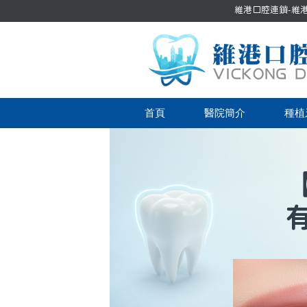
維港口腔連鎖-維港口
首頁
醫院簡介
種植