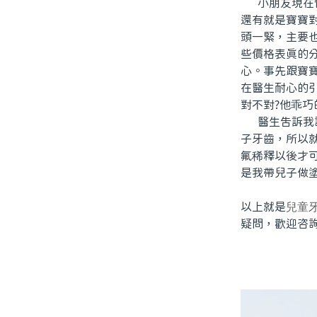
小朋友現在快
還有就是寶寶
頭一緊，主要
些價格表真的
心。事先跟寶
在醫生耐心的
對不對?他乖巧
醫生告訴我說
子牙齒，所以
氟稀釋以後才
是我帶兒子做
以上就是
兒童
疑問，歡迎咨