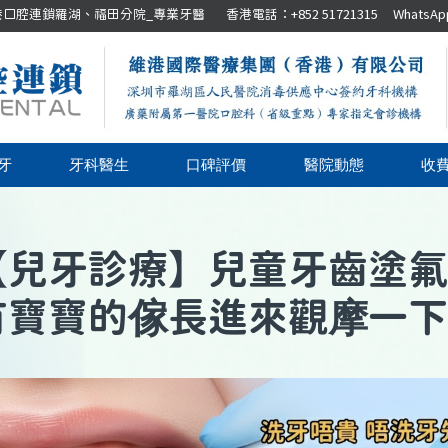
腔連鎖羅湖、福田分院_專業牙醫 香港電話：+852 51721315 WhatsApp：+8
牙
牙科醫生
口碑評價
醫院動態
收
【
兒牙診療
】
兒童牙齒塗氟
有寶寶的傢長進來觀摩一下