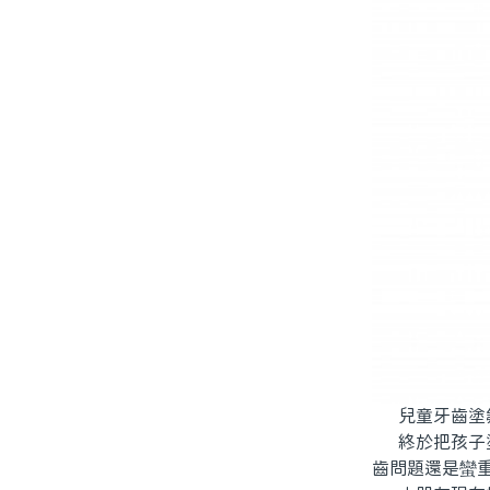
兒童牙齒塗氟
終於把孩子塗
齒問題還是蠻