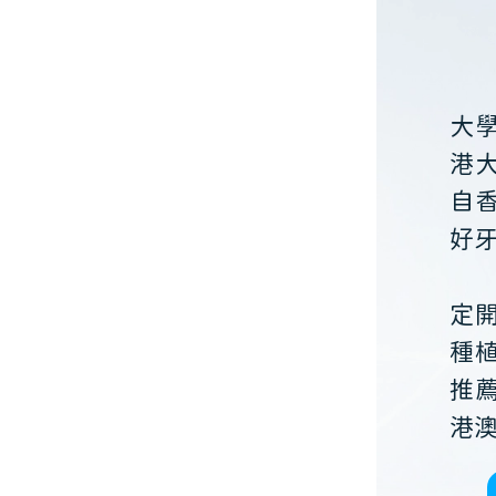
大
港
自
好
定
種
推
港