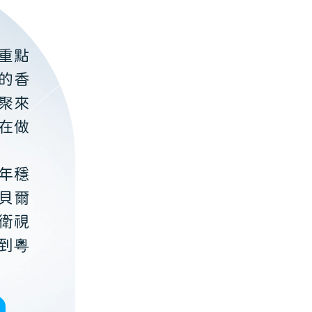
重點
的香
聚來
在做
年穩
貝爾
衛視
到粵