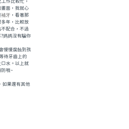
己工作比較忙，
的畫面，我就心
是
補牙
，看著那
很多年，比較放
點不配合，不過
?媽媽沒有騙你
會慢慢腐蝕到孩
等待牙齒上的
吐口水。以上就
防哦~
，如果還有其他