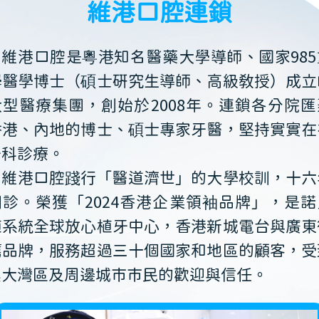
維港口腔連鎖
維港口腔是粵港知名醫藥大學導師、國家985
學醫學博士（碩士研究生導師、高級教授）成立
大型醫療集團，創始於2008年。連鎖各分院匯
香港、內地的博士、碩士專家牙醫，堅持實實在
牙科診療。
維港口腔踐行「醫道濟世」的大學校訓，十六
開診。榮獲「2024香港企業領袖品牌」，是諾
植系統全球放心植牙中心，香港新城電台與廣東
薦品牌，服務超過三十個國家和地區的顧客，受
澳大灣區及周邊城市市民的歡迎與信任。