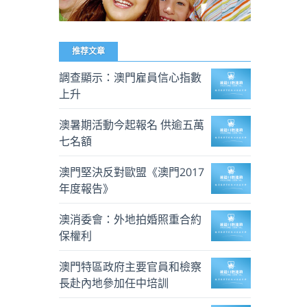
推荐文章
調查顯示：澳門雇員信心指數
上升
澳暑期活動今起報名 供逾五萬
七名額
澳門堅決反對歐盟《澳門2017
年度報告》
澳消委會：外地拍婚照重合約
保權利
澳門特區政府主要官員和檢察
長赴內地參加任中培訓