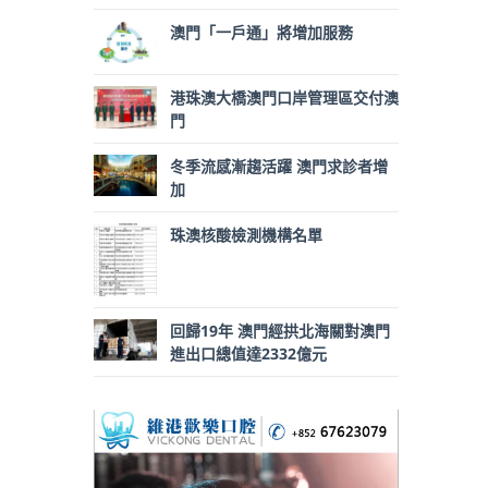
澳門「一戶通」將增加服務
港珠澳大橋澳門口岸管理區交付澳
門
冬季流感漸趨活躍 澳門求診者增
加
珠澳核酸檢測機構名單
回歸19年 澳門經拱北海關對澳門
進出口總值達2332億元