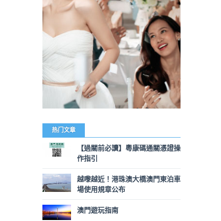
热门文章
【過關前必讀】粵康碼通關憑證操
作指引
越嚟越近！港珠澳大橋澳門東泊車
場使用規章公布
澳門遊玩指南