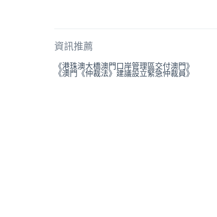
資訊推薦
《港珠澳大橋澳門口岸管理區交付澳門》
《澳門《仲裁法》建議設立緊急仲裁員》