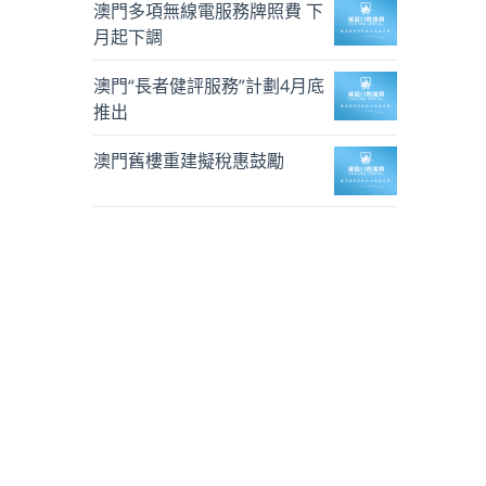
澳門多項無線電服務牌照費 下
月起下調
澳門“長者健評服務”計劃4月底
推出
澳門舊樓重建擬稅惠鼓勵