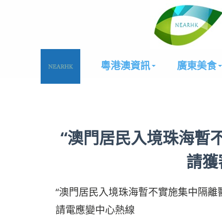
粵港澳資訊
廣東美食
“澳門居民入境珠海暫
請獲
“澳門居民入境珠海暫不實施集中隔離醫
請電應變中心熱線