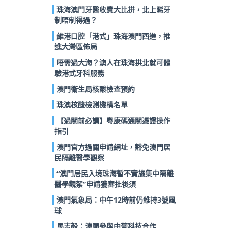
珠海澳門牙醫收費大比拼，北上睇牙
制唔制得過？
維港口腔「港式」珠海澳門西進，推
進大灣區佈局
唔需過大海？澳人在珠海拱北就可體
驗港式牙科服務
澳門衛生局核酸檢查預約
珠澳核酸檢測機構名單
【過關前必讀】粵康碼通關憑證操作
指引
澳門官方過關申請網址，豁免澳門居
民隔離醫學觀察
“澳門居民入境珠海暫不實施集中隔離
醫學觀絮”申請獲審批後須
澳門氣象局：中午12時前仍維持3號風
球
馬志毅：澳願參與中葡科技合作