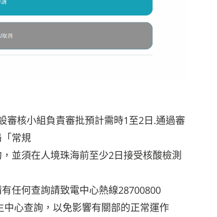
設審核小組負責審批預計需時1至2日.通過審
局「常規
，並須在人境珠海前至少2日接受核酸檢測
任何查詢請致電中心熱線28700800
生中心查詢，以免影響有關部的正常運作