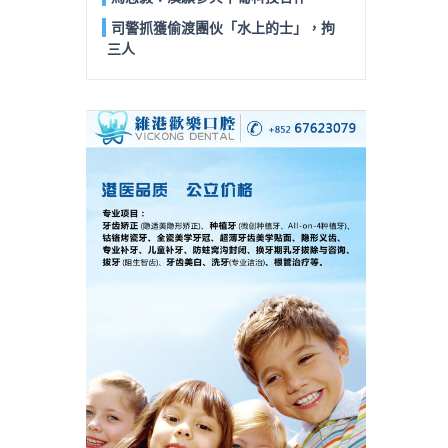
司警抓獲偷渡團伙「水上的士」，拘
三人