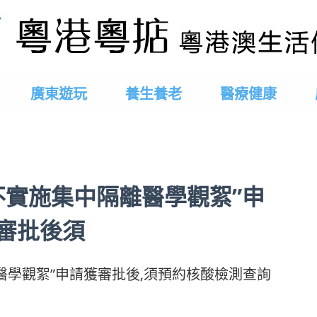
廣東遊玩
養生養老
醫療健康
不實施集中隔離醫學觀絮”申
審批後須
學觀絮”申請獲審批後,須
預約核酸檢測查詢