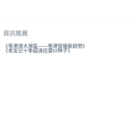
資訊推薦
《粵港澳大灣區——粵港發展新趋勢》
《老友记十季超清迅雷bt种子》