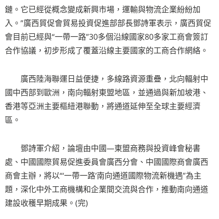
鏈。它已經從概念變成新興市場，運輸與物流企業紛紛加
入。”廣西貿促會貿易投資促進部部長鄧詩軍表示，廣西貿促
會目前已經與“一帶一路”30多個沿線國家80多家工商會簽訂
合作協議，初步形成了覆蓋沿線主要國家的工商合作網絡。
廣西陸海聯運日益便捷，多線路資源重疊，北向輻射中
國中西部到歐洲，南向輻射東盟地區，並通過與新加坡港、
香港等亞洲主要樞紐港聯動，將通道延伸至全球主要經濟
區。
鄧詩軍介紹，論壇由中國—東盟商務與投資峰會秘書
處、中國國際貿易促進委員會廣西分會、中國國際商會廣西
商會主辦，將以“‘一帶一路’南向通道國際物流新機遇”為主
題，深化中外工商機構和企業間交流與合作，推動南向通道
建設收穫早期成果。(完)