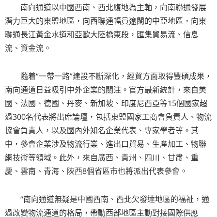
南向通道以中國西南、西北腹地為主軸，向南聯通發展
潛力巨大的東盟地區，向西聯通幅員遼闊的中亞地區，向東
聯通長江黃金水道和亞歐大陸橋東段，匯集貿易流、信息
流、資金流。
隨着“一帶一路”建設不斷深化，經貿方面取得豐碩成果，
南向通道日益吸引中外企業的關注。官方最新統計，來自美
國、法國、德國、丹麥、新加坡、印度尼西亞等15個國家超
過300名代表將出席論壇，包括東盟國家工商會負責人、物流
協會負責人，以及國內外知名企業代表、專家學者等。其
中，參會企業涉及物流行業、進出口貿易、生產加工、物聯
網技術等領域。此外，來自廣西、貴州、四川、甘肅、重
慶、雲南、青海、陜西8個省區市也將派出代表參會。
“南向通道無疑是中國西南、西北欠發達地區的福祉，通
過改變物流通道的格局，帶動西部地區主動對接國際供應