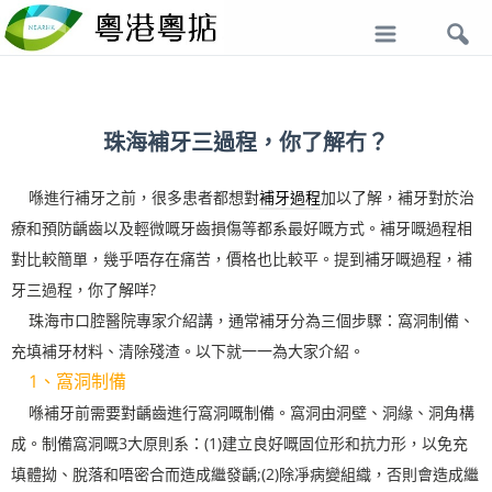
導
航
珠海補牙三過程，你了解冇？
喺進行補牙之前，很多患者都想對
補牙過程
加以了解，補牙對於治
療和預防齲齒以及輕微嘅牙齒損傷等都系最好嘅方式。補牙嘅過程相
對比較簡單，幾乎唔存在痛苦，價格也比較平。提到補牙嘅過程，補
牙三過程，你了解咩?
珠海市口腔醫院專家介紹講，通常補牙分為三個步驟：窩洞制備、
充填補牙材料、清除殘渣。以下就一一為大家介紹。
1、窩洞制備
喺補牙前需要對齲齒進行窩洞嘅制備。窩洞由洞壁、洞緣、洞角構
成。制備窩洞嘅3大原則系：(1)建立良好嘅固位形和抗力形，以免充
填體拗、脫落和唔密合而造成繼發齲;(2)除凈病變組織，否則會造成繼