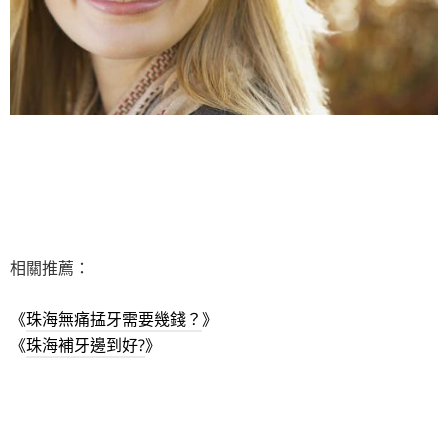
相關推薦：
《
珠海無痛掹牙需要幾錢？
》
《
珠海補牙邊到好?
》