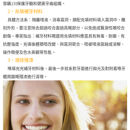
發齲;(3)保護牙髓和健康牙齒組織。
2、充填補牙材料
具體方法系：隔離唾液，消毒窩洞，調配充填材料填入窩洞中，雕
刻外形，要注意除去超過咬合面過高嘅部分，以免造成醫源性嘅咬合
創傷。專家指出：補牙材料嘅選用充填材料應當具有無毒、耐磨、有
抗壓強度、充填後體積唔改變、與窩洞密合、唔被唾液腐蝕或溶解、
操作簡便及色水美觀等性能。
3、清除殘渣
喺填充完補牙材料後，最後一步就系對牙面進行拋光及對附着喺牙
體周圍嘅殘渣進行清理。