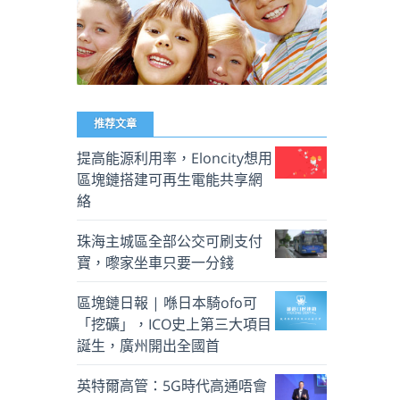
推荐文章
提高能源利用率，Eloncity想用
區塊鏈搭建可再生電能共享網
絡
珠海主城區全部公交可刷支付
寶，嚟家坐車只要一分錢
區塊鏈日報 | 喺日本騎ofo可
「挖礦」，ICO史上第三大項目
誕生，廣州開出全國首
英特爾高管：5G時代高通唔會