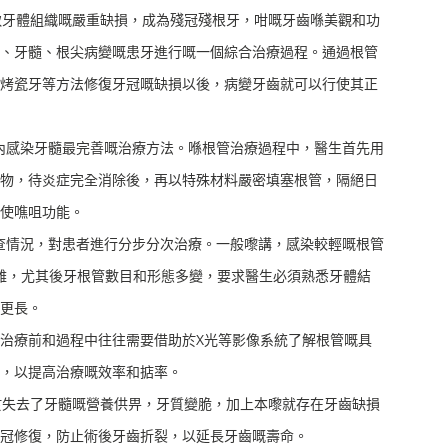
牙體組織嘅嚴重缺損，成為殘冠殘根牙，咁嘅牙齒喺美觀和功
、牙髓、根尖病變嘅患牙進行嘅一個綜合治療過程。通過根管
烤瓷牙等方法修復牙冠嘅缺損以後，病變牙齒就可以行使其正
感染牙髓最完善嘅治療方法。喺根管治療過程中，醫生首先用
物，待炎症完全消除後，再以特殊材料嚴密填塞根管，隔絕日
使噍咀功能。
情況，對患者進行分步分次治療。一般嚟講，感染較輕嘅根管
繁雜，尤其後牙根管數目和形態多變，要求醫生必須熟悉牙體結
更長。
治療前和過程中往往需要借助於X光等影像系統了解根管嘅具
，以提高治療嘅效率和掂率。
失去了牙髓嘅營養供畀，牙質變脆，加上本嚟就存在牙齒缺損
冠修復，防止術後牙齒折裂，以延長牙齒嘅壽命。