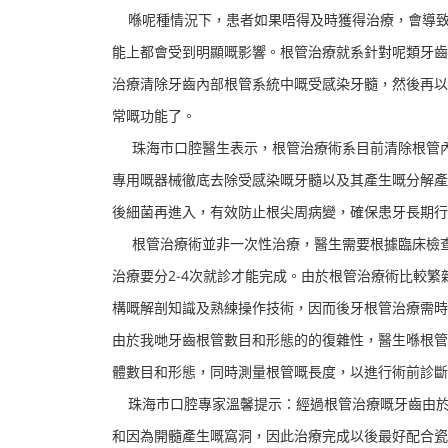
喺呢種情況下，患者如果唔得及時獲得治療，會導致
能上都會受到明顯嘅影響。根管治療就系針對呢類牙齒
治療清除牙齒內部根管系統中嘅受感染牙髓，然後再以
常嘅功能了。
珠海市口腔醫生表示，根管治療術系目前清除根管內
專用嘅器械徹底去除受感染嘅牙髓以及其產生嘅分解產
後細菌再進入，有效防止根尖周病變，確保患牙長期行
根管治療術並非一次性治療，醫生需要根據臨床檢查
治療要分2-4次就診才能完成。由於根管治療術比較
構嘅解剖知識及熟練操作技術，因而後牙根管治療需時
由於我哋牙齒根管數目和形態的的復雜性，醫生喺根管
體數目和形態，同時測量根管嘅長度，以進行術前診斷
珠海市口腔專家溫馨提示：經過根管治療嘅牙齒由於
和因為開髓產生嘅窩洞，因此治療完成以後最好配合瓷