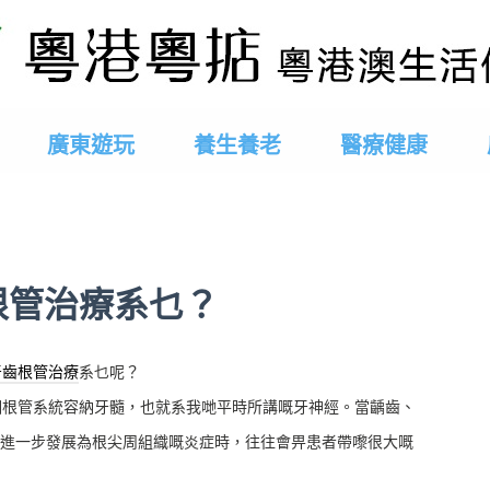
廣東遊玩
養生養老
醫療健康
根管治療系乜？
牙齒根管治療
系乜呢？
根管系統容納牙髓，也就系我哋平時所講嘅牙神經。當齲齒、
進一步發展為根尖周組織嘅炎症時，往往會畀患者帶嚟很大嘅