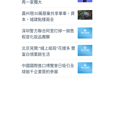
再一家獨大
廣州現30萬廢棄共享單車，資
本，城建點樣兩全
深圳警方聯合阿里打掉一銷售
假冒化妝品團夥
北京見聞:“綫上組局”花樣多 豐
富白領業餘生活
中國國際進口博覽會已吸引全
球逾千企業簽約參展