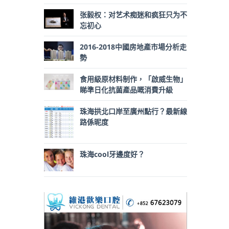
张毅权：对艺术痴迷和疯狂只为不
忘初心
2016-2018中國房地產市場分析走
勢
食用級原材料制作，「啟威生物」
睇準日化抗菌產品嘅消費升級
珠海拱北口岸至廣州點行？最新線
路係昵度
珠海cool牙邊度好？