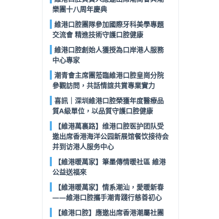
樂團十八周年慶典
維港口腔團隊參加國際牙科美學專題
交流會 精進技術守護口腔健康
維港口腔創始人獲授為口岸港人服務
中心專家
潮青會主席團蒞臨維港口腔皇崗分院
參觀訪問，共話情誼共賞專業實力
喜訊｜深圳維港口腔榮獲年度醫療品
質A級單位，以品質守護口腔健康
【維港萬裏路】维港口腔医护团队受
邀出席香港海洋公园新展馆餐饮接待会
并到访港人服务中心
【維港暖萬家】筆墨傳情暖社區 維港
公益送福來
【維港暖萬家】情系潮汕，愛暖新春
——維港口腔攜手潮青踐行慈善初心
【維港口腔】應邀出席香港潮屬社團