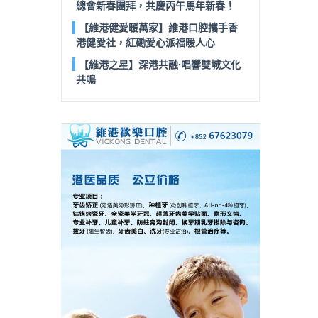
總會新春團拜，共慶丙午馬年新春！
【維港健愛暖萬家】維港口腔攜手香
港健愛社，紅磡愛心派福暖人心
【維港之星】深港共融·唱響雙城文化
共鳴