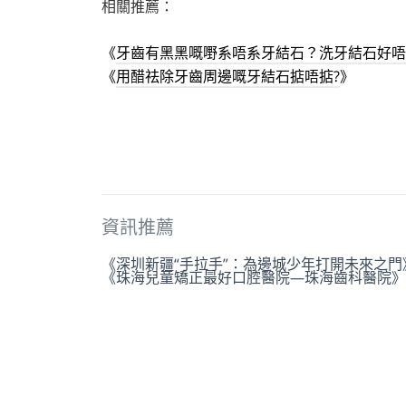
相關推薦：
《
牙齒有黑黑嘅嘢系唔系牙結石？洗牙結石好唔
《
用醋祛除牙齒周邊嘅牙結石掂唔掂?
》
資訊推薦
《深圳新疆“手拉手”：為邊城少年打開未來之門
《珠海兒童矯正最好口腔醫院—珠海齒科醫院》