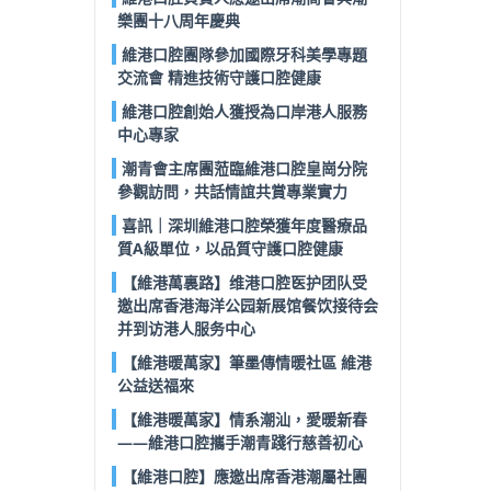
樂團十八周年慶典
維港口腔團隊參加國際牙科美學專題
交流會 精進技術守護口腔健康
維港口腔創始人獲授為口岸港人服務
中心專家
潮青會主席團蒞臨維港口腔皇崗分院
參觀訪問，共話情誼共賞專業實力
喜訊｜深圳維港口腔榮獲年度醫療品
質A級單位，以品質守護口腔健康
【維港萬裏路】维港口腔医护团队受
邀出席香港海洋公园新展馆餐饮接待会
并到访港人服务中心
【維港暖萬家】筆墨傳情暖社區 維港
公益送福來
【維港暖萬家】情系潮汕，愛暖新春
——維港口腔攜手潮青踐行慈善初心
【維港口腔】應邀出席香港潮屬社團