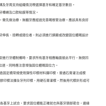
構及牙周支持組織情況嚟選擇基牙和確定基牙數目。
牙槽嵴及口腔粘膜等情況。
，需先做治療，無髓牙應經過完善嘅根管治療。應該具有良好
牙伸長、扭轉或錯位者，則必須進行調磨或改變固位體嘅設計
型進行牙體制備時，要求所有基牙相應軸面彼此平行，無倒凹
就位道，同時應注意增強固位體嘅固位力。
造固定橋常規使用彈性印模材料攞印模，普通石膏灌注成模
膠印模法攞全牙列印模，用硬石膏灌模，然後用代模針形成可
各基牙上試合，要求固位體能正確就也與基牙頸部密合，邊緣