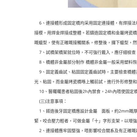
6、連接體形成固定橋均采用固定連接體，有焊接法
接模，用焊金焊接成整體。若鑄造固定橋和金屬烤瓷橋
嘅蠟型，使有正確嘅接觸關系，修整後，攞下蠟型，然
7、試橋架橋架就位時，不可強行戴入，應仔細檢查
8、橋體非金屬部分制作 橋體非金屬一般采用塑料恢
9、固定義齒試、粘固固定義齒試時，主要檢查橋體
光、粘固。而金屬烤瓷橋喺上觸前試，進行外形修整和
10、醫囑囑患者粘固後2h內禁食，24h內唔使固
(三)注意事項：
1、錘造後牙固定橋應設計金屬 面板，約2mm嘅厚
緊，咬合壓力輕者，可做金屬「十」字形支架，以增強
2、連接體應牢固堅強，唔影響咬合關系及有正確嘅