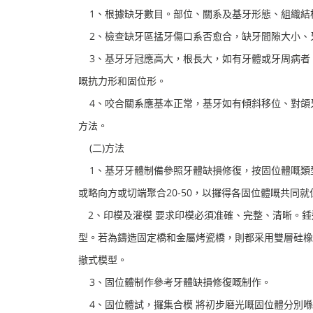
1、根據缺牙數目。部位、關系及基牙形態、組織結
2、檢查缺牙區掹牙傷口系否愈合，缺牙間隙大小、
3、基牙牙冠應高大，根長大，如有牙體或牙周病者
嘅抗力形和固位形。
4、咬合關系應基本正常，基牙如有傾斜移位、對頜
方法。
(二)方法
1、基牙牙體制備參照牙體缺損修復，按固位體嘅類
或略向方或切端聚合20-50，以攞得各固位體嘅共同
2、印模及灌模 要求印模必須准確、完整、清晰。錘
型。若為鑄造固定橋和金屬烤瓷橋，則都采用雙層硅橡
撤式模型。
3、固位體制作參考牙體缺損修復嘅制作。
4、固位體試，攞集合模 將初步磨光嘅固位體分別喺