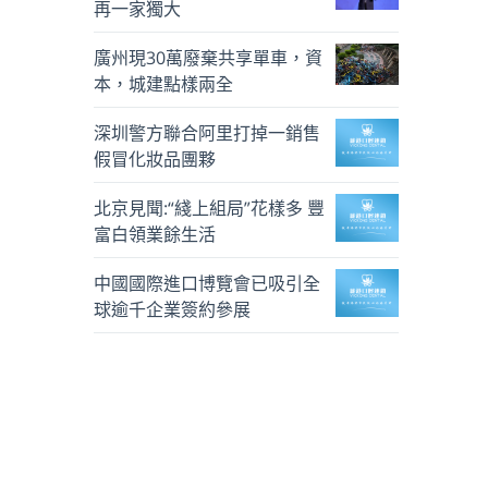
再一家獨大
廣州現30萬廢棄共享單車，資
本，城建點樣兩全
深圳警方聯合阿里打掉一銷售
假冒化妝品團夥
北京見聞:“綫上組局”花樣多 豐
富白領業餘生活
中國國際進口博覽會已吸引全
球逾千企業簽約參展