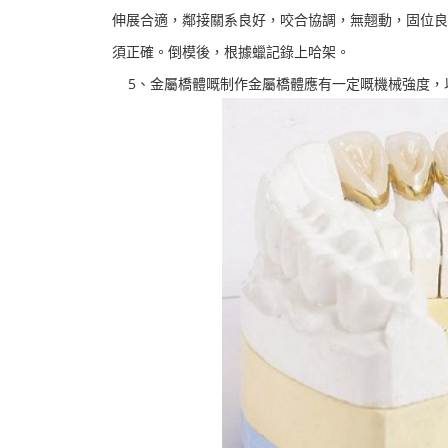
伸展合適，鄰接關系良好，咬合協調，無翹動，固位良
須正確。倒模後，根據蠟記錄上哈架。
5、金屬橋體嘅制作金屬橋體應有一定嘅機械強度，