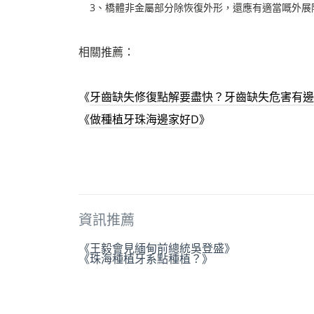
3、橋體非金屬部分除恢復外形，還應有適當嘅外展
相關推薦：
《
牙齒缺失修復點解要盡快？牙齒缺失危害有邊
《
做種植牙珠海邊家好D
》
資訊推薦
《王毅會見緬甸前總統吳登盛》
《珠海種植牙系點種植？》