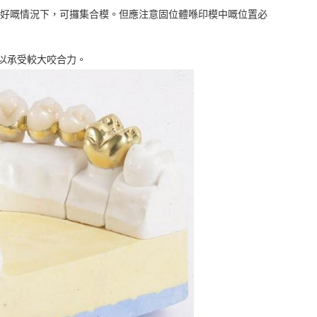
好嘅情況下，可攞集合模。但應注意固位體喺印模中嘅位置必
以承受較大咬合力。