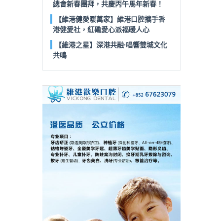
總會新春團拜，共慶丙午馬年新春！
【維港健愛暖萬家】維港口腔攜手香
港健愛社，紅磡愛心派福暖人心
【維港之星】深港共融·唱響雙城文化
共鳴