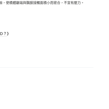
隙，使橋體齦端與黐膜接觸面積小而密合，不宜有壓力。
D？
》