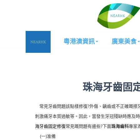
粵港澳資訊
廣東美食
珠海牙齒固
常見牙齒問題該點樣修復?外傷、齲齒或不正確嘅擦
刺激痛牙本質過敏等。因此，當發生牙冠殘缺時應及時
海
牙齒固定修復
常見嘅問題有邊些?下面
珠海齒科
專家
(一)准備