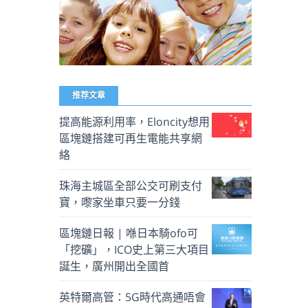
推荐文章
提高能源利用率，Eloncity想用
區塊鏈搭建可再生電能共享網
絡
珠海主城區全部公交可刷支付
寶，嚟家坐車只要一分錢
區塊鏈日報 | 喺日本騎ofo可
「挖礦」，ICO史上第三大項目
誕生，廣州開出全國首
英特爾高管：5G時代高通唔會