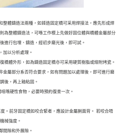
和整體鑄造法兩種，如錘造固定橋可采用焊接法，應先形成焊
則為整體鑄造法，可喺工作模上先做好固位體與橋體金屬部分
後進行包埋、鑄造，經初步磨光後，即可試。
，加以分析處理。
復橋體外形，如為鑄造固定橋亦可采用硬質樹脂或熔附烤瓷。
非金屬部分系否符合要求，如有問題加以處理後，即可進行磨
調後，再上釉粘固。
定橋咀噍硬性食物，必要時預約復查一次。
度。前牙固定橋如咬合緊者，應設計金屬脷面背。 若咬合唔
機械強度。
鄰間隙和外展隙。