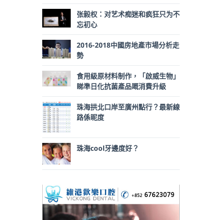
张毅权：对艺术痴迷和疯狂只为不
忘初心
2016-2018中國房地產市場分析走
勢
食用級原材料制作，「啟威生物」
睇準日化抗菌產品嘅消費升級
珠海拱北口岸至廣州點行？最新線
路係昵度
珠海cool牙邊度好？