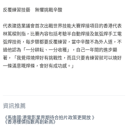
反覆練習技藝 無懼挑戰辛酸
代表建造業議會首次出戰世界技能大賽焊接項目的香港代表
林篤樑則指，比賽內容包括考驗半自動焊接及氬弧焊手工電
弧焊技術，每步驟都要反覆練習，當中辛酸不為外人道，不
過他認為「一分耕耘、一分收穫」，自己一年間的進步顯
著，「我覺得燒焊好有挑戰性，而且只要肯練習就可以燒好
一條滿意嘅焊條，會好有成功感。」
資訊推薦
《馬逢國:港電影業界期待合拍片政策更開放 》
《香港樓價指數再創新高》