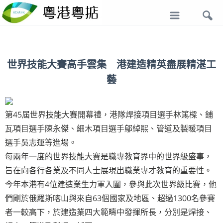
導
航
世界技能大賽高手雲集 港建造精英盡展精湛工
藝
第45屆世界技能大賽開幕禮，港隊焊接項目選手林篤樑、鋪
瓦項目選手陳永傑、細木項目選手鄔綽熙、管道及製暖項目
選手吳志運等進場。
每兩年一度的世界技能大賽是職專教育界中的世界級盛事，
旨在向各行各業及不同人士展現出職業專才教育的重要性。
今年本港有4位建造業生力軍入圍，參與此次世界級比賽，他
們剛於俄羅斯喀山與來自63個國家及地區、超過1300名參賽
者一較高下，於建造業四大範疇中發揮所長，分別是焊接、