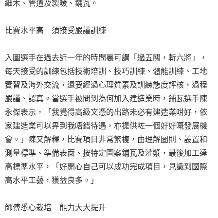
細木、管道及製暖、鋪瓦。
比賽水平高 須接受嚴謹訓練
入圍選手在過去近一年的時間裏可謂「過五關，斬六將」，
每天接受的訓練包括技術培訓、技巧訓練、體能訓練、工地
實習及海外交流，還要經過心理質素及訓練態度評核，過程
嚴謹、認真。當選手被問到為何加入建造業時，鋪瓦選手陳
永傑表示，「我覺得高級文憑的出路未必有建造業咁好，依
家建造業可以畀到我唔錯待遇，亦提供咗一個好好嘅發展機
會。」陳又解釋，比賽項目非常繁複，由理解圖則、設置和
測量標準、準備表面、按特定圖案鋪瓦及灌漿，最後加工達
高標準水平，「好開心自己可以成功完成項目，見識到國際
高水平工藝，獲益良多。」
師傅悉心栽培 能力大大提升