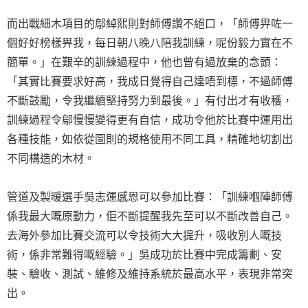
而出戰細木項目的鄔綽熙則對師傅讚不絕口，「師傅畀咗一
個好好榜樣畀我，每日朝八晚八陪我訓練，呢份毅力實在不
簡單。」在艱辛的訓練過程中，他也曾有過放棄的念頭：
「其實比賽要求好高，我成日覺得自己達唔到標，不過師傅
不斷鼓勵，令我繼續堅持努力到最後。」有付出才有收穫，
訓練過程令鄔慢慢變得更有自信，成功令他於比賽中運用出
各種技能，如依從圖則的規格使用不同工具，精確地切割出
不同構造的木材。
管道及製暖選手吳志運感恩可以參加比賽：「訓練嗰陣師傅
係我最大嘅原動力，佢不斷提醒我先至可以不斷改善自己。
去海外參加比賽交流可以令技術大大提升，吸收別人嘅技
術，係非常難得嘅經驗。」吳成功於比賽中完成籌劃、安
裝、驗收、測試、維修及維持系統於最高水平，表現非常突
出。