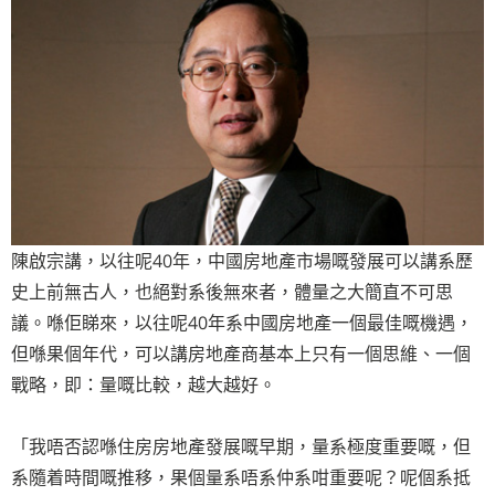
陳啟宗講，以往呢40年，中國房地產市場嘅發展可以講系歷
史上前無古人，也絕對系後無來者，體量之大簡直不可思
議。喺佢睇來，以往呢40年系中國房地產一個最佳嘅機遇，
但喺果個年代，可以講房地產商基本上只有一個思維、一個
戰略，即：量嘅比較，越大越好。
「我唔否認喺住房房地產發展嘅早期，量系極度重要嘅，但
系隨着時間嘅推移，果個量系唔系仲系咁重要呢？呢個系抵