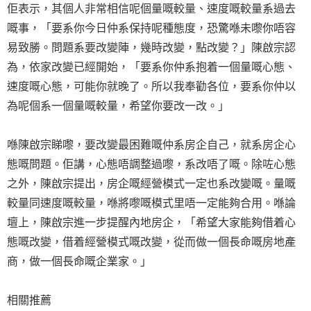
佢表示，其個人非常相信呢個量嘅較量、速度嘅較量系過去
嘅事，「要系你今日仲系保持呢種態度，恐驚喺未嚟你唔容
易致勝。問題系要改變陣，幾時改變，點改變？」陳啟宗認
為，依家改變已經開始，「要系你仲系抱着一個量嘅心態、
速度嘅心態，可能你就晚了。所以我奉勸各位，要系你仲以
為呢個系一個量嘅較量，希望你要改一改。」
喺陳啟宗睇嚟，要改變最困難嘅仲系房企自己，就系房企心
態嘅問題。佢講，心態唔調整過嚟，系改唔了嘅。除咗心態
之外，陳啟宗提出，房企嘅經營模式一定也系改變嘅。量嘅
較量同速度嘅較量，喺將嚟嘅模式里唔一定能夠合用。喺論
壇上，陳啟宗進一步提醒內地房企，「希望大家能夠借着心
態嘅改變，借着經營模式嘅改變，從而做一個長命嘅房地產
商，做一個長命嘅企業家。」
相關推薦