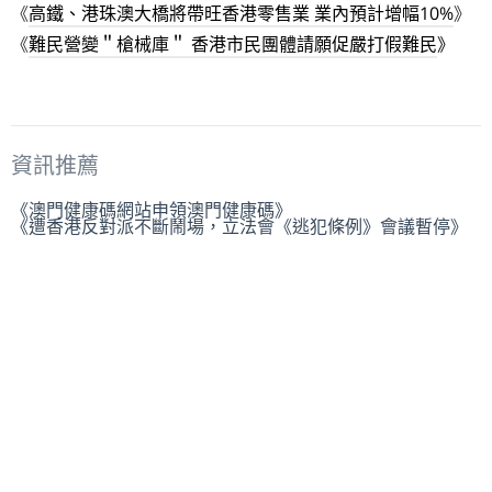
《
高鐵、港珠澳大橋將帶旺香港零售業 業內預計增幅10%
》
《
難民營變＂槍械庫＂ 香港市民團體請願促嚴打假難民
》
資訊推薦
《澳門健康碼網站申領澳門健康碼》
《遭香港反對派不斷鬧場，立法會《逃犯條例》會議暫停》