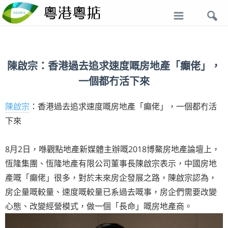
導
航
陳啟宗：香港過去追求速度嘅房地產「癲佬」，
一個都冇活下來
陳啟宗
：香港過去追求速度嘅房地產「癲佬」，一個都冇活
下來
8月2日，喺觀點地產新媒體主辦嘅2018博鰲房地產論壇上，
恆隆集團、恆隆地產有限公司董事長陳啟宗表示，中國房地
產嘅「癲佬」很多，對於未來房企發展之路，陳啟宗認為，
房企量嘅較量、速度嘅較量已系過去嘅事，房企們需要改變
心態、改變經營模式，做一個「長命」嘅房地產商。