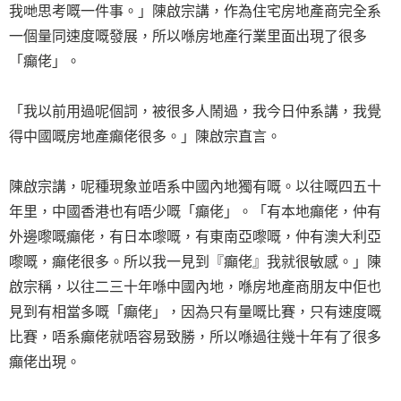
我哋思考嘅一件事。」陳啟宗講，作為住宅房地產商完全系
一個量同速度嘅發展，所以喺房地產行業里面出現了很多
「癲佬」。
「我以前用過呢個詞，被很多人鬧過，我今日仲系講，我覺
得中國嘅房地產癲佬很多。」陳啟宗直言。
陳啟宗講，呢種現象並唔系中國內地獨有嘅。以往嘅四五十
年里，中國香港也有唔少嘅「癲佬」。「有本地癲佬，仲有
外邊嚟嘅癲佬，有日本嚟嘅，有東南亞嚟嘅，仲有澳大利亞
嚟嘅，癲佬很多。所以我一見到『癲佬』我就很敏感。」陳
啟宗稱，以往二三十年喺中國內地，喺房地產商朋友中佢也
見到有相當多嘅「癲佬」，因為只有量嘅比賽，只有速度嘅
比賽，唔系癲佬就唔容易致勝，所以喺過往幾十年有了很多
癲佬出現。