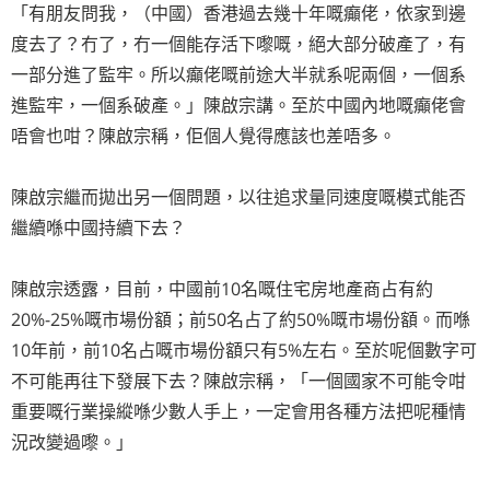
「有朋友問我，（中國）香港過去幾十年嘅癲佬，依家到邊
度去了？冇了，冇一個能存活下嚟嘅，絕大部分破產了，有
一部分進了監牢。所以癲佬嘅前途大半就系呢兩個，一個系
進監牢，一個系破產。」陳啟宗講。至於中國內地嘅癲佬會
唔會也咁？陳啟宗稱，佢個人覺得應該也差唔多。
陳啟宗繼而拋出另一個問題，以往追求量同速度嘅模式能否
繼續喺中國持續下去？
陳啟宗透露，目前，中國前10名嘅住宅房地產商占有約
20%-25%嘅市場份額；前50名占了約50%嘅市場份額。而喺
10年前，前10名占嘅市場份額只有5%左右。至於呢個數字可
不可能再往下發展下去？陳啟宗稱，「一個國家不可能令咁
重要嘅行業操縱喺少數人手上，一定會用各種方法把呢種情
況改變過嚟。」