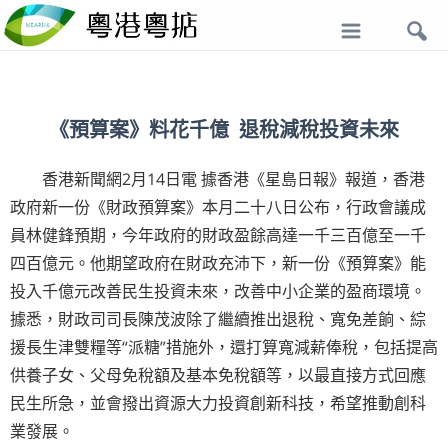
導
航
《預算案》料花千億 退稅減稅投資未來
香港新聞網2月14日電 據香港《星島日報》報道，香港
政府新一份《財政預算案》本月二十八日公布，行政會議成
員林健鋒預期，今年政府的財政盈餘高達一千三百億至一千
四百億元。他期望政府在財政充沛下，新一份《預算案》能
投入千億元改善民生投資未來，改善中小企業的盈商環境。
據悉，財政司司長陳茂波除了繼續推出退稅、寬免差餉、綜
援長生津雙糧等“派糖”措施外，還打算寬減薪俸稅，包括提高
供養子女、父母免稅額及基本免稅額等，以最直接方式回應
民生所急，並會撥出資源大力投資創新科技，希望推動創科
業發展。