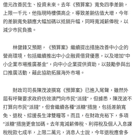
億元改善民生、投資未來。去年《預算案》寬免四季差餉，
上限一千元，他指現時樓價高企，導致差餉估值大增，今年
的差餉寬免額應大幅加碼以抵銷升幅，同時寬減薪俸稅，以
減少巿民負擔。
林健鋒又預期，《預算案》繼續提出措施改善中小企的
營商環境，包括繼續推出中小企融資借貸優惠，以及增加“中
小企業巿場推廣基金”，向中小企業提供資助，以鼓勵參與出
口推廣活動，藉此協助拓展海外市場。
財政司司長陳茂波撰寫《預算案》已進入尾聲，雖然外
屆有呼聲要求政府仿效澳門向巿民“派錢”，但據悉，陳茂波不
打算向巿民“派錢”，但會繼續各種“派糖”措施，包括差餉寬
免、退稅、綜援長生津雙糧等。而且，在財政充裕下，多項
“派糖”措施更會加碼。去年寬減薪俸稅、利得稅及個人入息課
稅稅款七成半，上限二萬元，消息人士說，今年退稅應會多