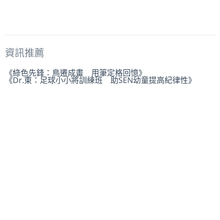
資訊推薦
《綠色先鋒：鳥遷成畫 用筆定格回憶》
《Dr.東：足球小小將訓練班 助SEN幼童提高紀律性》