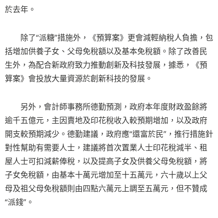
於去年。
除了“派糖”措施外，《預算案》更會減輕納稅人負擔，包
括增加供養子女、父母免稅額以及基本免稅額。除了改善民
生外，為配合新政府致力推動創新及科技發展，據悉，《預
算案》會投放大量資源於創新科技的發展。
另外，會計師事務所德勤預測，政府本年度財政盈餘將
逾千五億元，主因賣地及印花稅收入較預期增加，以及政府
開支較預期減少。德勤建議，政府應“還富於民”，推行措施針
對性幫助有需要人士，建議將首次置業人士印花稅減半、租
屋人士可扣減薪俸稅，以及提高子女及供養父母免稅額，將
子女免稅額，由基本十萬元增加至十五萬元，六十歲以上父
母及祖父母免稅額則由四點六萬元上調至五萬元，但不贊成
“派錢”。