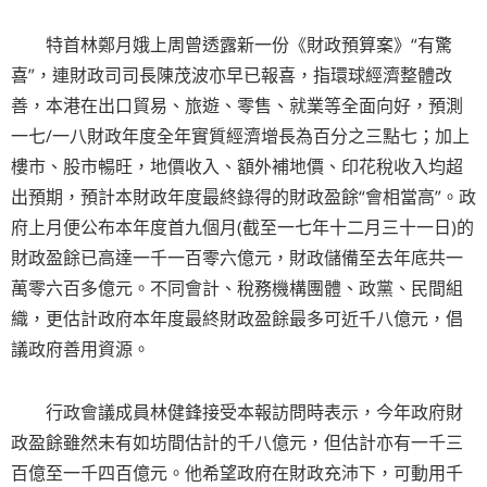
特首林鄭月娥上周曾透露新一份《財政預算案》“有驚
喜”，連財政司司長陳茂波亦早已報喜，指環球經濟整體改
善，本港在出口貿易、旅遊、零售、就業等全面向好，預測
一七/一八財政年度全年實質經濟增長為百分之三點七；加上
樓市、股市暢旺，地價收入、額外補地價、印花稅收入均超
出預期，預計本財政年度最終錄得的財政盈餘“會相當高”。政
府上月便公布本年度首九個月(截至一七年十二月三十一日)的
財政盈餘已高達一千一百零六億元，財政儲備至去年底共一
萬零六百多億元。不同會計、稅務機構團體、政黨、民間組
織，更估計政府本年度最終財政盈餘最多可近千八億元，倡
議政府善用資源。
行政會議成員林健鋒接受本報訪問時表示，今年政府財
政盈餘雖然未有如坊間估計的千八億元，但估計亦有一千三
百億至一千四百億元。他希望政府在財政充沛下，可動用千