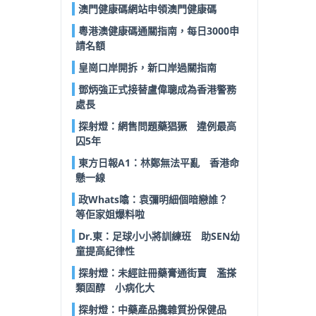
澳門健康碼網站申領澳門健康碼
粵港澳健康碼通關指南，每日3000申
請名額
皇崗口岸開拆，新口岸過關指南
鄧炳強正式接替盧偉聰成為香港警務
處長
探射燈：網售問題藥猖獗 違例最高
囚5年
東方日報A1：林鄭無法平亂 香港命
懸一線
政Whats噏：袁彌明細個暗戀誰？
等佢家姐爆料啦
Dr.東：足球小小將訓練班 助SEN幼
童提高紀律性
探射燈：未經註冊藥膏通街賣 濫搽
類固醇 小病化大
探射燈：中藥產品攙雜質扮保健品