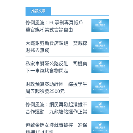
推荐文章
修例風波：Fb等刪專頁帳戶
華官媒嘲美式言論自由
大鐵鉗剪斷食店鎖鏈 雙賊掠
財逃去無蹤
私家車獅隧公路反肚 司機棄
下一車燒烤食物閃走
財政預算案助紓困 綜援學生
周五起獲發2500元
修例風波：網民再發起港鐵不
合作運動 九龍塘站運作正常
包致金姪女涉藏毒被控 准保
釋押10.4再訊