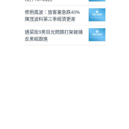
修例風波：旅客量急跌40%
陳茂波料第三季經濟更差
通菜街9男目光問題打架被捕
反黑組跟進