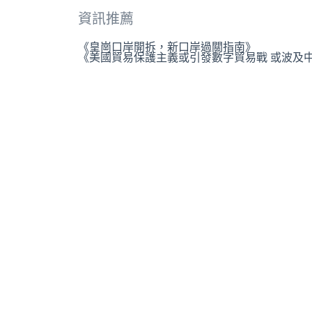
資訊推薦
《皇崗口岸開拆，新口岸過關指南》
《美國貿易保護主義或引發數字貿易戰 或波及