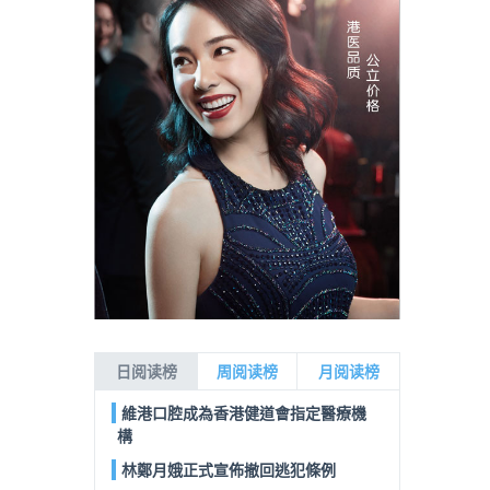
日阅读榜
周阅读榜
月阅读榜
維港口腔成為香港健道會指定醫療機
構
林鄭月娥正式宣佈撤回逃犯條例