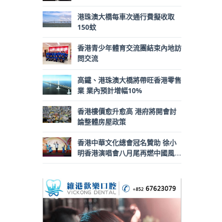
港珠澳大橋每車次通行費擬收取
150蚊
香港青少年體育交流團結束內地訪
問交流
高鐵、港珠澳大橋將帶旺香港零售
業 業內預計增幅10%
香港樓價愈升愈高 港府將開會討
論整體房屋政策
香港中華文化總會冠名贊助 徐小
明香港演唱會八月尾再燃中國風激
情