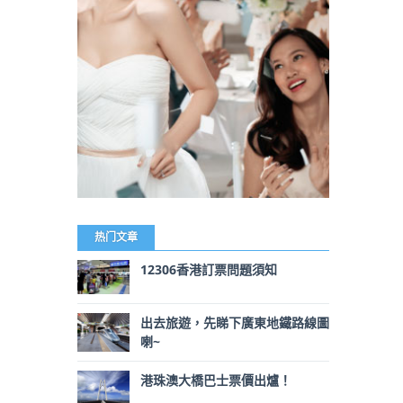
热门文章
12306香港訂票問題須知
出去旅遊，先睇下廣東地鐵路線圖
喇~
港珠澳大橋巴士票價出爐！