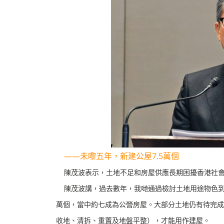
——未嚟五年，新建公屋7.5萬個
陳茂波表示，土地不足和房屋供應長期困擾香港社會
陳茂波講，過去數年，我哋通過檢討土地用途物色到超
萬個，當中約七成為公營房屋。大部分土地仍有待完成
收地、清拆、重置及地盤平整），才能用作建屋。