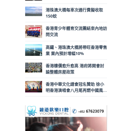
港珠澳大橋每車次通行費擬收取
150蚊
香港青少年體育交流團結束內地訪
問交流
高鐵、港珠澳大橋將帶旺香港零售
業 業內預計增幅10%
香港樓價愈升愈高 港府將開會討
論整體房屋政策
香港中華文化總會冠名贊助 徐小
明香港演唱會八月尾再燃中國風激
情