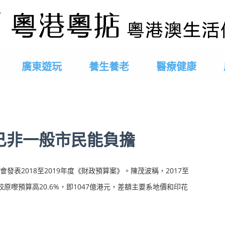
廣東遊玩
養生養老
醫療健康
已非一般市民能負擔
發表2018至2019年度《財政預算案》。陳茂波稱，2017至
較原嚟預算高20.6%，即1047億港元，差額主要系地價和印花