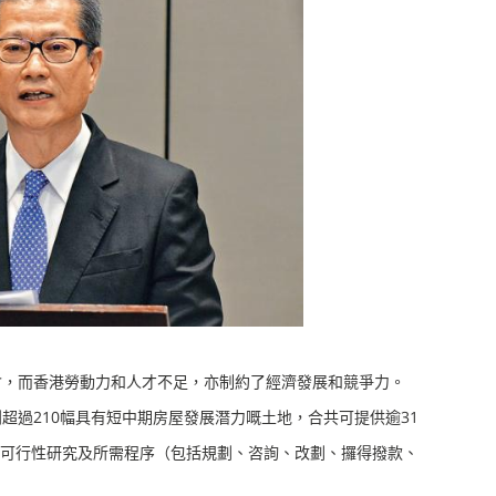
，而香港勞動力和人才不足，亦制約了經濟發展和競爭力。
過210幅具有短中期房屋發展潛力嘅土地，合共可提供逾31
可行性研究及所需程序（包括規劃、咨詢、改劃、攞得撥款、