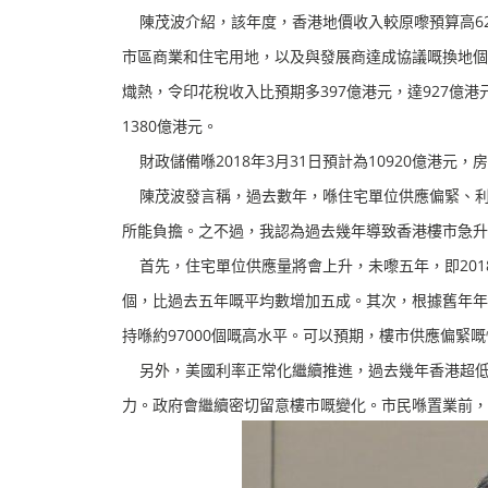
陳茂波介紹，該年度，香港地價收入較原嚟預算高626
市區商業和住宅用地，以及與發展商達成協議嘅換地個
熾熱，令印花稅收入比預期多397億港元，達927億港元
1380億港元。
財政儲備喺2018年3月31日預計為10920億港元，
陳茂波發言稱，過去數年，喺住宅單位供應偏緊、利
所能負擔。之不過，我認為過去幾年導致香港樓市急升
首先，住宅單位供應量將會上升，未嚟五年，即2018年
個，比過去五年嘅平均數增加五成。其次，根據舊年年
持喺約97000個嘅高水平。可以預期，樓市供應偏緊
另外，美國利率正常化繼續推進，過去幾年香港超低
力。政府會繼續密切留意樓市嘅變化。市民喺置業前，