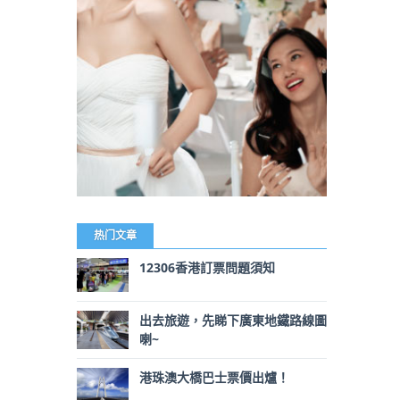
热门文章
12306香港訂票問題須知
出去旅遊，先睇下廣東地鐵路線圖
喇~
港珠澳大橋巴士票價出爐！