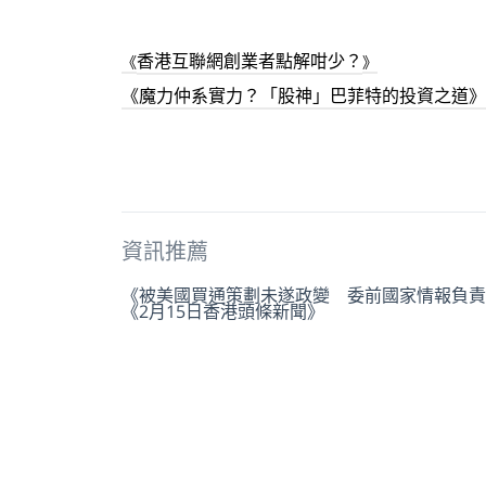
香港互聯網創業者點解咁少？
《
》
《
魔力仲系實力？「股神」巴菲特的投資之道
》
資訊推薦
《被美國買通策劃未遂政變 委前國家情報負責
《2月15日香港頭條新聞》