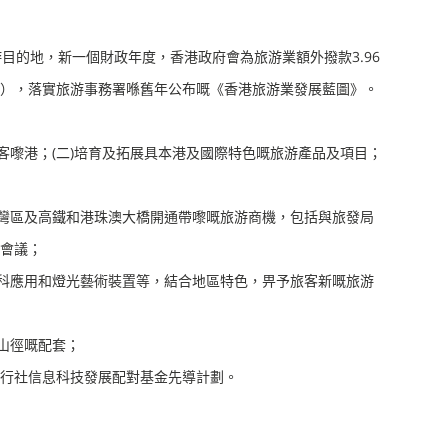
的地，新一個財政年度，香港政府會為旅游業額外撥款3.96
發局），落實旅游事務署喺舊年公布嘅《香港旅游業發展藍圖》。
客嚟港；(二)培育及拓展具本港及國際特色嘅旅游產品及項目；
灣區及高鐵和港珠澳大橋開通帶嚟嘅旅游商機，包括與旅發局
會議；
科應用和燈光藝術裝置等，結合地區特色，畀予旅客新嘅旅游
山徑嘅配套；
旅行社信息科技發展配對基金先導計劃。