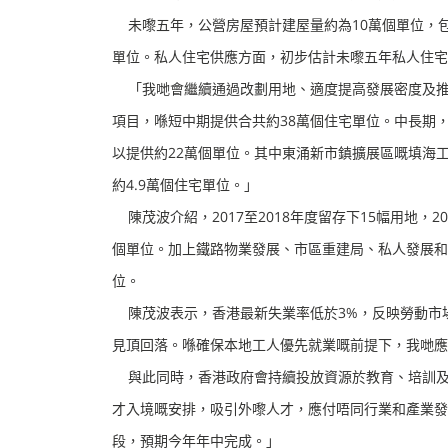
未嚟五年，公營房屋預計建屋量約為10萬個單位，包括
單位。私人住宅供應方面，初步估計未嚟五年私人住宅單
「我哋會繼續通過改劃用地、適度提高發展密度及推
項目，喺短中期提供合共約38萬個住宅單位。中長期
以提供約22萬個單位。其中東涌新市鎮擴展區嘅填海工程
約4.9萬個住宅單位。」
陳茂波介紹，2017至2018年度留存下15幅用地，20
個單位。加上鐵路物業發展、市區重建局、私人發展和
位。
陳茂波表示，香港最新失業率低於3%，反映勞動市
見頂回落。喺確保本地工人優先就業嘅前提下，我哋
與此同時，香港政府會持續投放資源於教育、培訓及
才入境嘅安排，吸引外嚟人才，應付唔同行業和產業發
段，預期今年年中完成。」