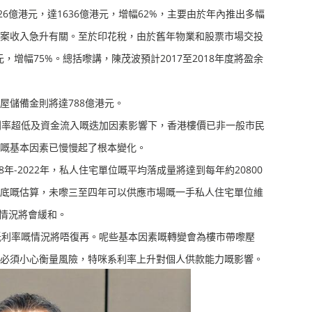
億港元，達1636億港元，增幅62%，主要由於年內推出多幅
案收入急升有關。至於印花稅，由於舊年物業和股票市場交投
，增幅75%。總括嚟講，陳茂波預計2017至2018年度將盈余
房屋儲備金則將達788億港元。
率超低及資金流入嘅迭加因素影響下，香港樓價已非一般市民
嘅基本因素已慢慢起了根本變化。
-2022年，私人住宅單位嘅平均落成量將達到每年約20800
底嘅估算，未嚟三至四年可以供應市場嘅一手私人住宅單位維
嘅情況將會緩和。
利率嘅情況將唔復再。呢些基本因素嘅轉變會為樓市帶嚟壓
必須小心衡量風險，特咪系利率上升對個人供款能力嘅影響。