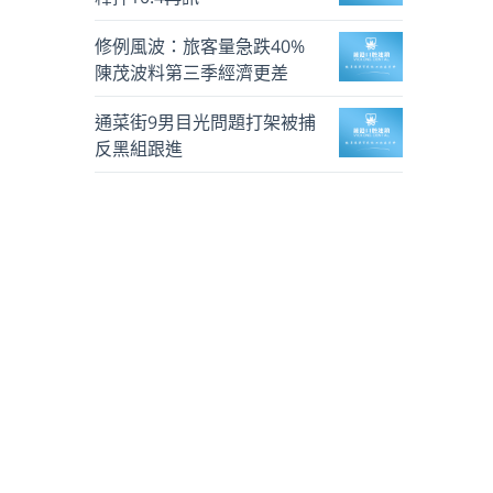
修例風波：旅客量急跌40%
陳茂波料第三季經濟更差
通菜街9男目光問題打架被捕
反黑組跟進