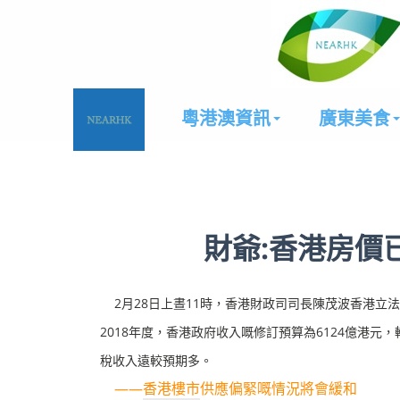
粵港澳資訊
廣東美食
財爺:香港房價
2月28日上晝11時，香港財政司司長陳茂波香港立法會
2018年度，香港政府收入嘅修訂預算為6124億港元，
稅收入遠較預期多。
——
香港樓市
供應偏緊嘅情況將會緩和