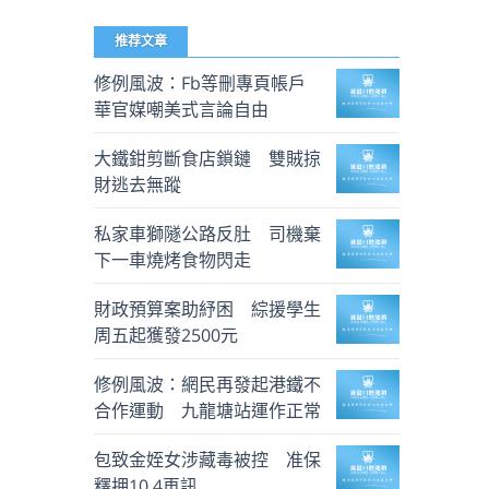
推荐文章
修例風波：Fb等刪專頁帳戶
華官媒嘲美式言論自由
大鐵鉗剪斷食店鎖鏈 雙賊掠
財逃去無蹤
私家車獅隧公路反肚 司機棄
下一車燒烤食物閃走
財政預算案助紓困 綜援學生
周五起獲發2500元
修例風波：網民再發起港鐵不
合作運動 九龍塘站運作正常
包致金姪女涉藏毒被控 准保
釋押10.4再訊