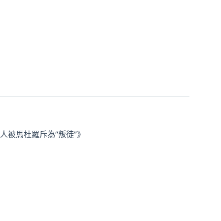
人被馬杜羅斥為“叛徒”》