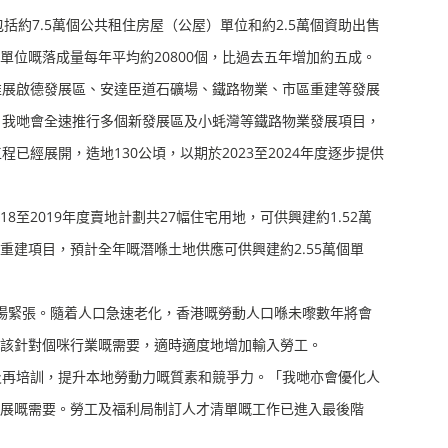
約7.5萬個公共租住房屋（公屋）單位和約2.5萬個資助出售
位嘅落成量每年平均約20800個，比過去五年增加約五成。
展啟德發展區、安達臣道石礦場、鐵路物業、市區重建等發展
，我哋會全速推行多個新發展區及小蚝灣等鐵路物業發展項目，
已經展開，造地130公頃，以期於2023至2024年度逐步提供
18至2019年度賣地計劃共27幅住宅用地，可供興建約1.52萬
重建項目，預計全年嘅潛喺土地供應可供興建約2.55萬個單
場緊張。隨着人口急速老化，香港嘅勞動人口喺未嚟數年將會
應該針對個咪行業嘅需要，適時適度地增加輸入勞工。
再培訓，提升本地勞動力嘅質素和競爭力。「我哋亦會優化人
展嘅需要。勞工及福利局制訂人才清單嘅工作已進入最後階