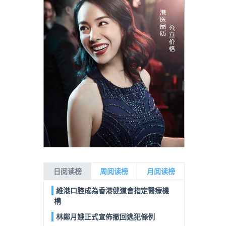
日阅读榜
周阅读榜
月阅读榜
維港口腔成為香港健道會指定醫療機
構
林鄭月娥正式宣佈撤回逃犯條例