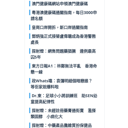
澳門健康碼網站申領澳門健康碼
粵港澳健康碼通關指南，每日3000申
請名額
皇崗口岸開拆，新口岸過關指南
鄧炳強正式接替盧偉聰成為香港警務
處長
探射燈：網售問題藥猖獗 違例最高
囚5年
東方日報A1：林鄭無法平亂 香港命
懸一線
政Whats噏：袁彌明細個暗戀誰？
等佢家姐爆料啦
Dr.東：足球小小將訓練班 助SEN幼
童提高紀律性
探射燈：未經註冊藥膏通街賣 濫搽
類固醇 小病化大
探射燈：中藥產品攙雜質扮保健品