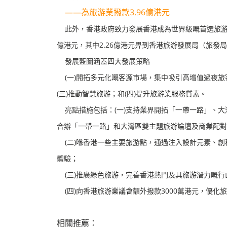
——為旅游業撥款3.96億港元
此外，香港政府致力發展香港成為世界級嘅首選旅游目
億港元，其中2.26億港元畀到香港旅游發展局（旅
發展藍圖涵蓋四大發展策略
(一)開拓多元化嘅客源市場，集中吸引高增值過夜旅
(三)推動智慧旅游；和(四)提升旅游業服務質素。
亮點措施包括：(一)支持業界開拓「一帶一路」、大
合辦「一帶一路」和大灣區雙主題旅游論壇及商業配對
(二)喺香港一些主要旅游點，通過注入設計元素、創
體驗；
(三)推廣綠色旅游，完善香港熱門及具旅游潛力嘅行
(四)向香港旅游業議會額外撥款3000萬港元，優化
相關推薦：